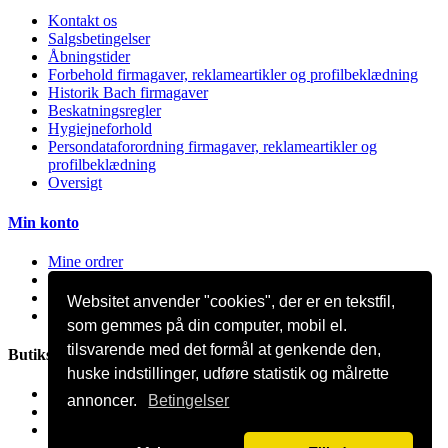
Kontakt os
Salgsbetingelser
Åbningstider
Forbehold firmagaver, reklameartikler og profilbeklædning
Historik Bach firmagaver
Beskatningsregler
Hygiejneforhold
Persondataforordning firmagaver, reklameartikler og
profilbeklædning
Oversigt
Min konto
Mine ordrer
Mine kreditnotaer
Mine adresser
Websitet anvender "cookies", der er en tekstfil,
Mine oplysninger
som gemmes på din computer, mobil el.
tilsvarende med det formål at genkende den,
Butiksinformation
huske indstillinger, udføre statistik og målrette
Bach Promotion, Trafikskolevej 2 7400 Herning Danmark
annoncer.
Betingelser
Ring til os:
81 44 12 12
E-mail:
mail@bach-firmagaver.dk