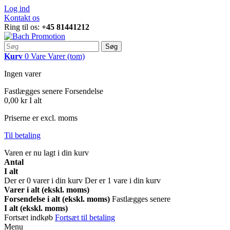
Log ind
Kontakt os
Ring til os:
+45 81441212
Søg
Kurv
0
Vare
Varer
(tom)
Ingen varer
Fastlægges senere
Forsendelse
0,00 kr
I alt
Priserne er excl. moms
Til betaling
Varen er nu lagt i din kurv
Antal
I alt
Der er
0
varer i din kurv
Der er 1 vare i din kurv
Varer i alt (ekskl. moms)
Forsendelse i alt (ekskl. moms)
Fastlægges senere
I alt (ekskl. moms)
Fortsæt indkøb
Fortsæt til betaling
Menu