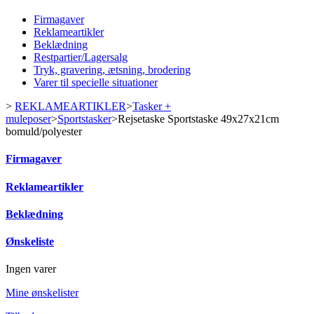
Firmagaver
Reklameartikler
Beklædning
Restpartier/Lagersalg
Tryk, gravering, ætsning, brodering
Varer til specielle situationer
>
REKLAMEARTIKLER
>
Tasker +
muleposer
>
Sportstasker
>
Rejsetaske Sportstaske 49x27x21cm
bomuld/polyester
Firmagaver
Reklameartikler
Beklædning
Ønskeliste
Ingen varer
Mine ønskelister