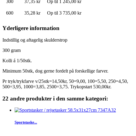
300
37,35 kr
Op til
1 245,00 kr
600
35,28 kr
Op til
3 735,00 kr
Yderligere information
Indstillig og aftagelig skulderstrop
300 gram
Kolli á 1/50stk.
Minimum 50stk, dog gerne fordelt på forskellige farver.
Pr tryk/trykfarve v/25stk=14,50kr, 50=9,00, 100=5,50, 250=4,50,
500=3,95, 1000=3,85, 2500=3,75. Trykopstart 530,00kr.
22 andre produkter i den samme kategori:
Sportstaske...