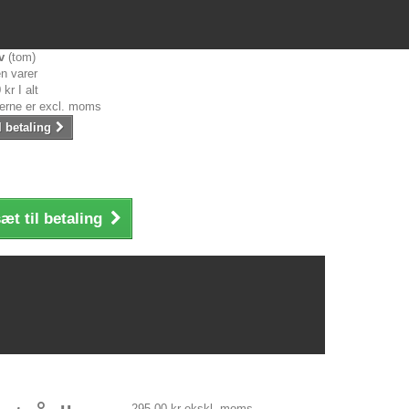
v
(tom)
n varer
 kr
I alt
serne er excl. moms
l betaling
æt til betaling
295,00 kr
ekskl. moms