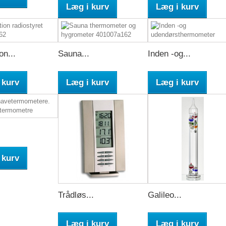
Læg i kurv
Læg i kurv
on...
Sauna...
Inden -og...
 kurv
Læg i kurv
Læg i kurv
 kurv
Trådløs...
Galileo...
Læg i kurv
Læg i kurv