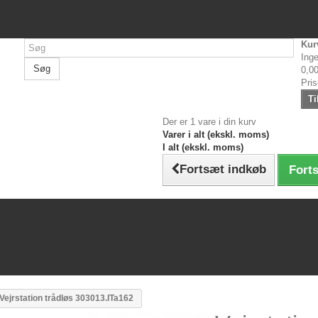
Kur
Inge
Søg
0,00
Pri
Ti
Der er 1 vare i din kurv
Varer i alt (ekskl. moms)
I alt (ekskl. moms)
Fortsæt indkøb
Forts
Vejrstation trådløs 303013.ITa162