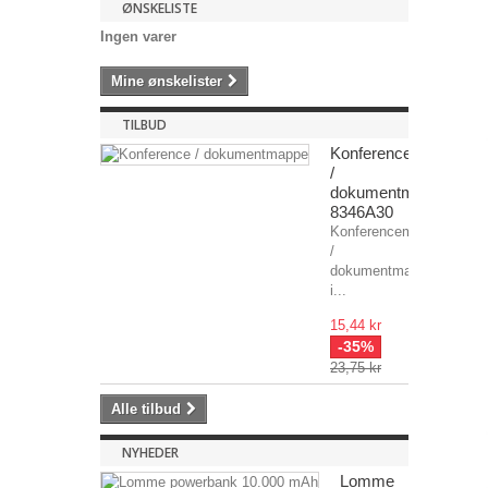
ØNSKELISTE
Ingen varer
Mine ønskelister
TILBUD
Konferencemapper
/
dokumentmapper
8346A30
Konferencemapper
/
dokumentmapper
i...
15,44 kr
-35%
23,75 kr
Alle tilbud
NYHEDER
Lomme