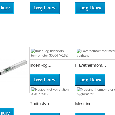
 kurv
Læg i kurv
Læg i kurv
Inden -og...
Havethermom...
Læg i kurv
Læg i kurv
Radiostyret...
Messing...
 kurv