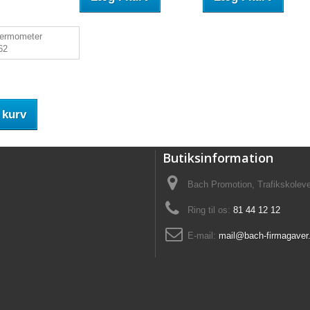
 kurv
Butiksinformation
Bach Promotion, Trafikskolev
Ring til os:
81 44 12 12
E-mail:
mail@bach-firmagaver