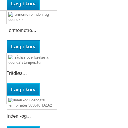
Læg i kurv
Termometre...
Læg i kurv
Trådløs...
Læg i kurv
Inden -og...