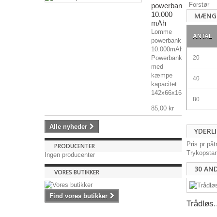
Forstør
powerbank
10.000
MÆNG
mAh
Lomme
ANTAL
powerbank
10.000mAh
Powerbank
20
med
kæmpe
40
kapacitet
142x66x16mm,...
80
85,00 kr
Alle nyheder
YDERL
Pris pr på
PRODUCENTER
Trykopstar
Ingen producenter
30 AN
VORES BUTIKKER
Find vores butikker
Trådløs.