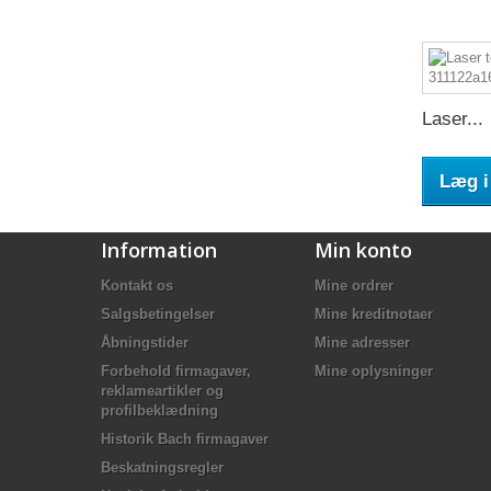
Laser...
Læg i
Information
Min konto
Kontakt os
Mine ordrer
Salgsbetingelser
Mine kreditnotaer
Åbningstider
Mine adresser
Forbehold firmagaver,
Mine oplysninger
reklameartikler og
profilbeklædning
Historik Bach firmagaver
Beskatningsregler