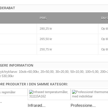
DERABAT
PRIS
DU 
280,25 kr
Op til
265,50 kr
Op til
250,75 kr
Op til
IGERE INFORMATION
tryk/trykfarve: 10stk=60,00kr, 20=50,00, 30=20,00, 50=10,00, 100=5,00, 200
t 530,00kr
DRE PRODUKTER I DEN SAMME KATEGORI:
..
Infrarød...
Professione...