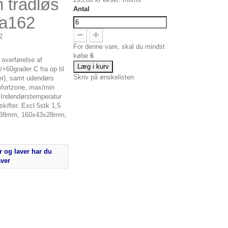
n trådløs
Antal
Ta162
2
For denne vare, skal du mindst
købe
6
overførelse af
Læg i kurv
+60grader C fra op til
Skriv på ønskelisten
r), samt udendørs
mfortzone, max/min
. Indendørstemperatur
kifter. Excl 5stk 1,5
6x38mm, 160x43x28mm,
 og laver har du
aver