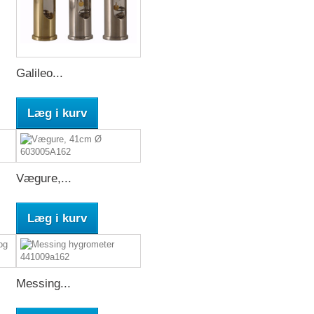
Galileo...
Læg i kurv
Vægure,...
Læg i kurv
Messing...