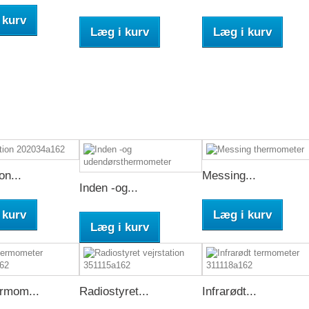
 kurv
Læg i kurv
Læg i kurv
on...
Messing...
Inden -og...
 kurv
Læg i kurv
Læg i kurv
rmom...
Radiostyret...
Infrarødt...