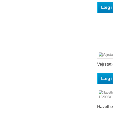
Læg i
Vejrstati
Læg i
Havethe