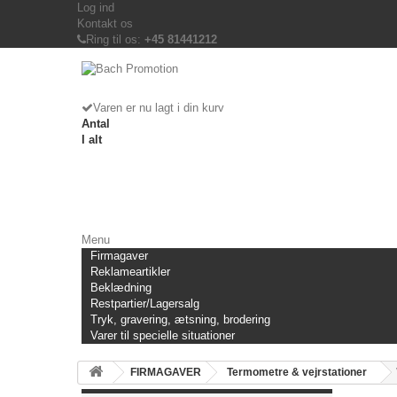
Log ind
Kontakt os
Ring til os:
+45 81441212
Varen er nu lagt i din kurv
Antal
I alt
Menu
Firmagaver
Reklameartikler
Beklædning
Restpartier/Lagersalg
Tryk, gravering, ætsning, brodering
Varer til specielle situationer
FIRMAGAVER
Termometre & vejrstationer