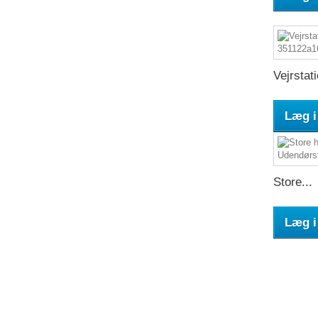
Vejrstati
Læg i
Store...
Læg i