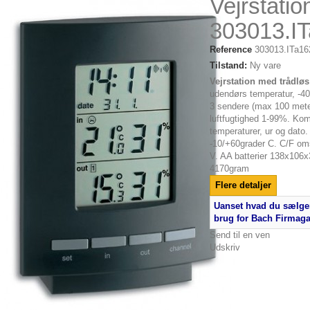
Vejrstatio
303013.I
Reference
303013.ITa16
Tilstand:
Ny vare
Vejrstation med trådløs
udendørs temperatur, -40/
3 sendere (max 100 mete
luftfugtighed 1-99%. Ko
temperaturer, ur og dato
-10/+60grader C. C/F oms
V. AA batterier 138x10
4170gram
Flere detaljer
Uanset hvad du sælger
brug for Bach Firmag
Send til en ven
Udskriv