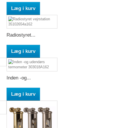
Læg i kurv
Radiostyret...
Læg i kurv
Inden -og...
Læg i kurv