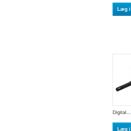
Læg i
Digital...
Læg i