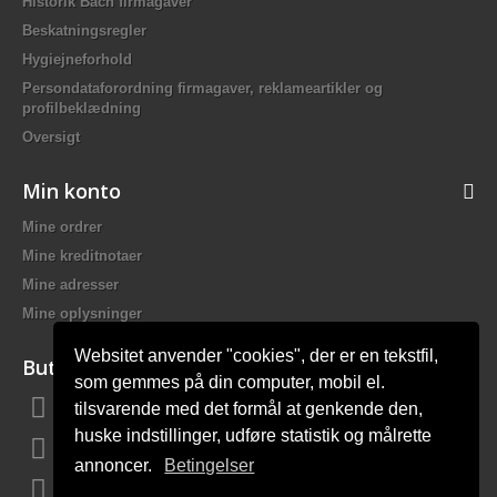
Historik Bach firmagaver
Beskatningsregler
Hygiejneforhold
Persondataforordning firmagaver, reklameartikler og
profilbeklædning
Oversigt
Min konto
Mine ordrer
Mine kreditnotaer
Mine adresser
Mine oplysninger
Websitet anvender "cookies", der er en tekstfil,
Butiksinformation
som gemmes på din computer, mobil el.
tilsvarende med det formål at genkende den,
Bach Promotion, Trafikskolevej 2 7400 Herning Danmark
huske indstillinger, udføre statistik og målrette
Ring til os:
81 44 12 12
annoncer.
Betingelser
E-mail:
mail@bach-firmagaver.dk