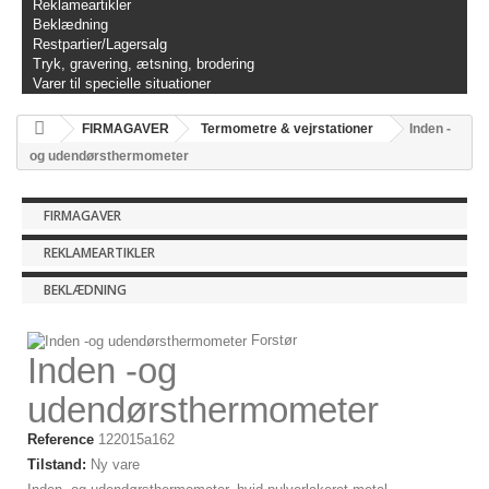
Reklameartikler
Beklædning
Restpartier/Lagersalg
Tryk, gravering, ætsning, brodering
Varer til specielle situationer
FIRMAGAVER
Termometre & vejrstationer
Inden -
og udendørsthermometer
FIRMAGAVER
REKLAMEARTIKLER
BEKLÆDNING
Forstør
Inden -og
udendørsthermometer
Reference
122015a162
Tilstand:
Ny vare