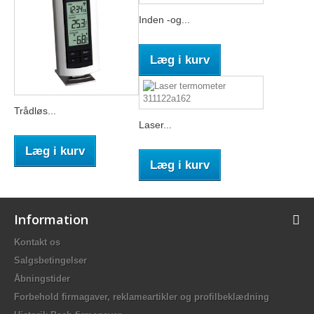
Inden -og...
Læg i kurv
Trådløs...
Laser...
Læg i kurv
Læg i kurv
Information
Kontakt os
Salgsbetingelser
Åbningstider
Forbehold firmagaver, reklameartikler og profilbeklædning