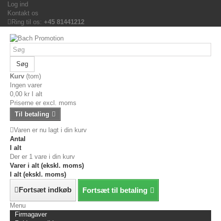
Log ind
Kontakt os
Ring til os:
+45 81441212
Søg
Kurv
(tom)
Ingen varer
0,00 kr
I alt
Priserne er excl. moms
Til betaling
Varen er nu lagt i din kurv
Antal
I alt
Der er 1 vare i din kurv
Varer i alt (ekskl. moms)
I alt (ekskl. moms)
Fortsæt indkøb
Fortsæt til betaling
Menu
Firmagaver