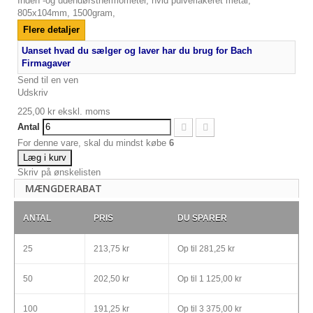
Inden -og udendørsthermometer, hvid pulverlakeret metal,
805x104mm, 1500gram,
Flere detaljer
Uanset hvad du sælger og laver har du brug for Bach
Firmagaver
Send til en ven
Udskriv
225,00 kr
ekskl. moms
Antal
For denne vare, skal du mindst købe
6
Læg i kurv
Skriv på ønskelisten
MÆNGDERABAT
ANTAL
PRIS
DU SPARER
25
213,75 kr
Op til
281,25 kr
50
202,50 kr
Op til
1 125,00 kr
100
191,25 kr
Op til
3 375,00 kr