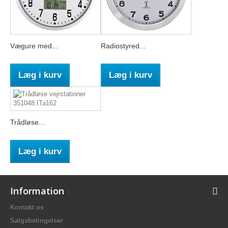
Vægure med...
Radiostyred...
Læg i kurv
Læg i kurv
Trådløse...
Læg i kurv
Information
Kontakt os
Salgsbetingelser