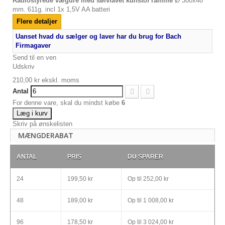
Radiostyrede vægure med sølvfavet kunstof ramme
Ø 300x48
mm. 611g. incl 1x 1,5V AA batteri
Flere detaljer
Uanset hvad du sælger og laver har du brug for Bach
Firmagaver
Send til en ven
Udskriv
210,00 kr
ekskl. moms
Antal
For denne vare, skal du mindst købe
6
Læg i kurv
Skriv på ønskelisten
MÆNGDERABAT
ANTAL
PRIS
DU SPARER
24
199,50 kr
Op til
252,00 kr
48
189,00 kr
Op til
1 008,00 kr
96
178,50 kr
Op til
3 024,00 kr