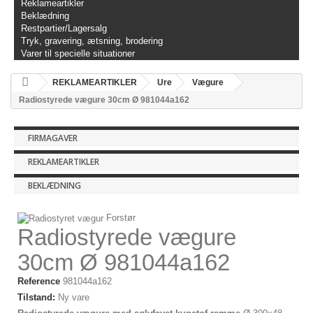
Reklameartikler
Beklædning
Restpartier/Lagersalg
Tryk, gravering, ætsning, brodering
Varer til specielle situationer
REKLAMEARTIKLER
Ure
Vægure
Radiostyrede vægure 30cm Ø 981044a162
FIRMAGAVER
REKLAMEARTIKLER
BEKLÆDNING
Forstør
Radiostyrede vægure
30cm Ø 981044a162
Reference
981044a162
Tilstand:
Ny vare