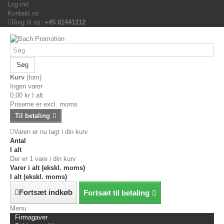
Log ind
Kontakt os
Ring til os:
+45 81441212
Søg
Kurv
(tom)
Ingen varer
0,00 kr
I alt
Priserne er excl. moms
Til betaling
Varen er nu lagt i din kurv
Antal
I alt
Der er 1 vare i din kurv
Varer i alt (ekskl. moms)
I alt (ekskl. moms)
Fortsæt indkøb
Fortsæt til betaling
Menu
Firmagaver