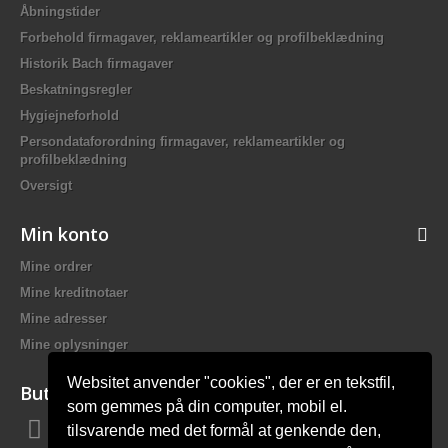
Åbningstider
Forbehold firmagaver, reklameartikler og profilbeklædning
Historik Bach firmagaver
Beskatningsregler
Hygiejneforhold
Persondataforordning firmagaver, reklameartikler og
profilbeklædning
Oversigt
Min konto
Mine ordrer
Mine kreditnotaer
Mine adresser
Mine oplysninger
Websitet anvender "cookies", der er en tekstfil,
Butiksinformation
som gemmes på din computer, mobil el.
tilsvarende med det formål at genkende den,
Bach Promotion, Trafikskolevej 2 7400 Herning Danmark