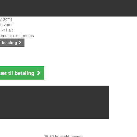
v
(tom)
n varer
 kr
I alt
serne er excl. moms
l betaling
æt til betaling
75,50 kr
ekskl. moms