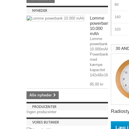
80
NYHEDER
160
Lomme
powerbank
10.000
320
mAh
Lomme
powerbank
30 AN
10.000mAh
Powerbank
med
kæmpe
kapacitet
142x66x16mm,...
85,00 kr
Alle nyheder
PRODUCENTER
Radiosty
Ingen producenter
VORES BUTIKKER
Læg i