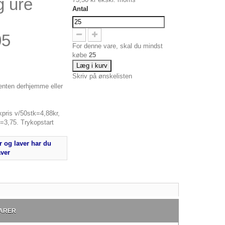
g ure
Antal
05
For denne vare, skal du mindst
købe
25
Læg i kurv
Skriv på ønskelisten
enten derhjemme eller
pris v/50stk=4,88kr,
=3,75. Trykopstart
 og laver har du
aver
ARER