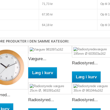
71,73 kr
Op til
3
67,95 kr
Op til
1
64,18 kr
Op til
3
DRE PRODUKTER I DEN SAMME KATEGORI:
Vægure...
Radiostyred...
Læg i kurv
Læg i kurv
red...
Radiostyred...
Radiostyred...
 kurv