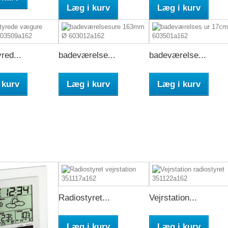
Læg i kurv
Læg i kurv
red...
badeværelse...
badeværelse...
 kurv
Læg i kurv
Læg i kurv
Radiostyret...
Vejrstation...
Læg i kurv
Læg i kurv