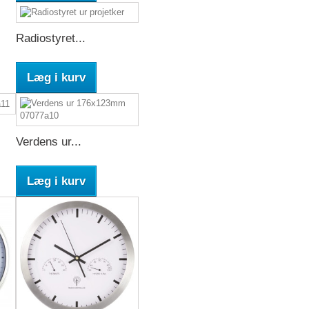
Radiostyret...
Læg i kurv
Verdens ur...
Læg i kurv