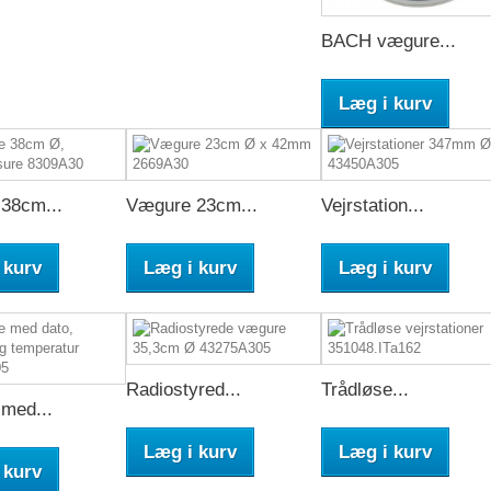
BACH vægure...
Læg i kurv
38cm...
Vægure 23cm...
Vejrstation...
 kurv
Læg i kurv
Læg i kurv
Radiostyred...
Trådløse...
med...
Læg i kurv
Læg i kurv
 kurv