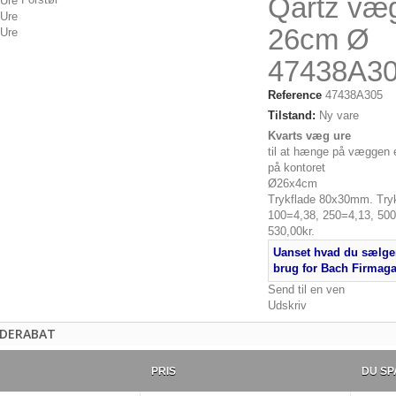
Qartz væ
26cm Ø
47438A3
Reference
47438A305
Tilstand:
Ny vare
Kvarts væg ure
on
til at hænge på væggen 
på kontoret
Ø26x4cm
Trykflade 80x30mm. Tryk
305
100=4,38, 250=4,13, 500
530,00kr.
n
Uanset hvad du sælger
brug for Bach Firmag
Send til en ven
Udskriv
DERABAT
PRIS
DU SP