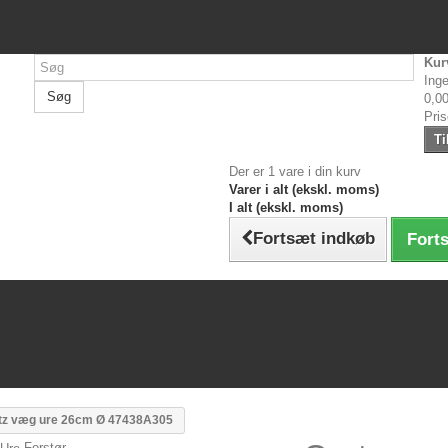
Kur
Inge
Søg
0,00
Pri
Ti
Der er 1 vare i din kurv
Varer i alt (ekskl. moms)
I alt (ekskl. moms)
Fortsæt indkøb
Forts
tz væg ure 26cm Ø 47438A305
Forstør