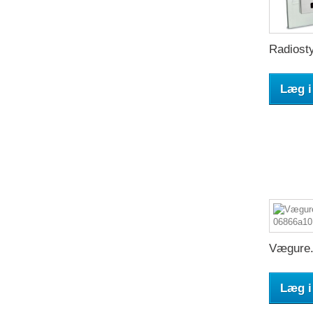
Radiosty
Læg i
Vægure.
Læg i