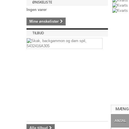
ØNSKELISTE
Ingen varer
Mine ønskelister
TILBUD
Skak,
backgamm
og
dam
spil,
5432416A
Skak,
backgammo
og
dam
spil,
Uanset...
33,96 kr
MÆNG
39,95
kr
ANTAL
Alle tilbud