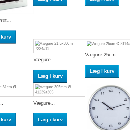
ret...
 kurv
Vægure 25cm...
Vægure...
Læg i kurv
Læg i kurv
..
Vægure...
 kurv
Læg i kurv