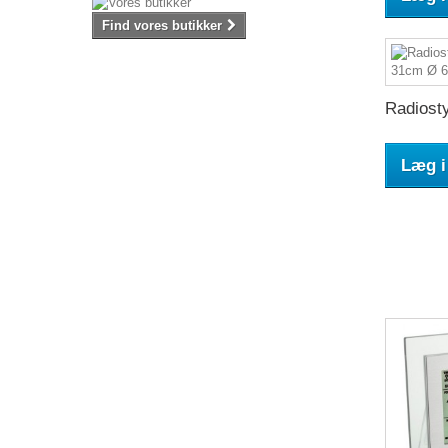
Find vores butikker
Radiosty
Læg i