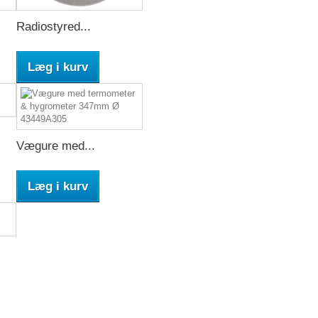
Radiostyred...
Læg i kurv
Vægure med...
Læg i kurv