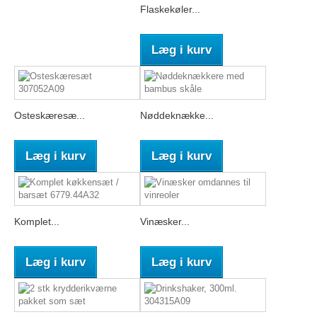
Flaskekøler...
Læg i kurv
Osteskæresæ...
Nøddeknække...
Læg i kurv
Læg i kurv
Komplet...
Vinæsker...
Læg i kurv
Læg i kurv