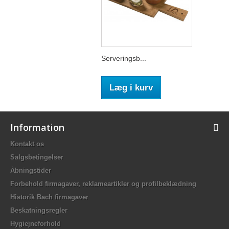
Serveringsb...
Læg i kurv
Information
Kontakt os
Salgsbetingelser
Åbningstider
Forbehold firmagaver, reklameartikler og profilbeklædning
Historik Bach firmagaver
Beskatningsregler
Hygiejneforhold