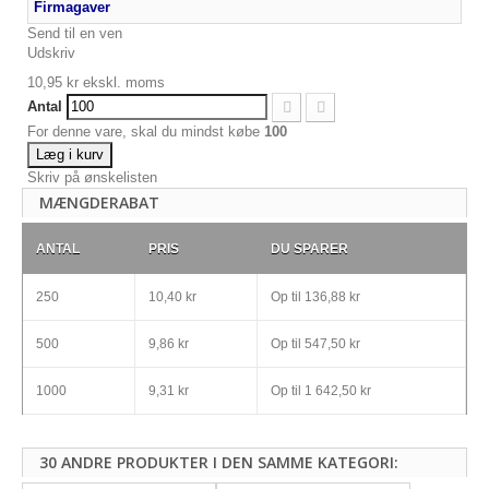
Firmagaver
Send til en ven
Udskriv
10,95 kr
ekskl. moms
Antal
For denne vare, skal du mindst købe
100
Læg i kurv
Skriv på ønskelisten
MÆNGDERABAT
ANTAL
PRIS
DU SPARER
250
10,40 kr
Op til
136,88 kr
500
9,86 kr
Op til
547,50 kr
1000
9,31 kr
Op til
1 642,50 kr
30 ANDRE PRODUKTER I DEN SAMME KATEGORI: