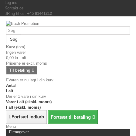
Log ind
Kontakt os
Ring til os:
+45 81441212
Søg
Kurv
(tom)
Ingen varer
0,00 kr
I alt
Priserne er excl. moms
Til betaling
Varen er nu lagt i din kurv
Antal
I alt
Der er 1 vare i din kurv
Varer i alt (ekskl. moms)
I alt (ekskl. moms)
Fortsæt indkøb
Fortsæt til betaling
Menu
Firmagaver