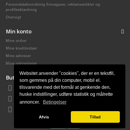
Persondataforordning firmagaver, reklameartikler og
profilbeklædning
Oversigt
Min konto
Mine ordrer
Mine kreditnotaer
Mine adresser
Mine oplysninger
Websitet anvender "cookies", der er en tekstfil,
Butiksinformation
som gemmes på din computer, mobil el.
tilsvarende med det formål at genkende den,
Bach Promotion, Trafikskolevej 2 7400 Herning Danmark
huske indstillinger, udføre statistik og målrette
Ring til os:
81 44 12 12
annoncer.
Betingelser
E-mail:
mail@bach-firmagaver.dk
Afvis
Tillad