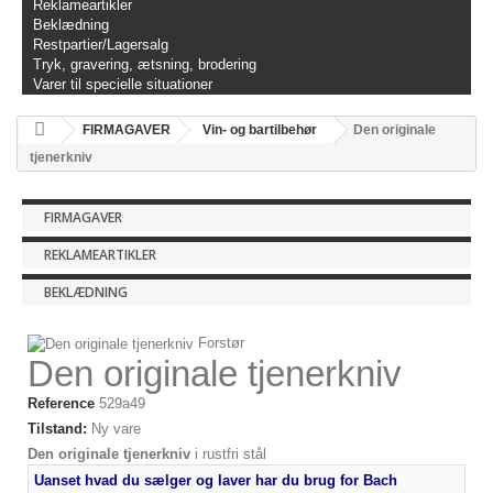
Reklameartikler
Beklædning
Restpartier/Lagersalg
Tryk, gravering, ætsning, brodering
Varer til specielle situationer
FIRMAGAVER
Vin- og bartilbehør
Den originale
tjenerkniv
FIRMAGAVER
REKLAMEARTIKLER
BEKLÆDNING
Forstør
Den originale tjenerkniv
Reference
529a49
Tilstand:
Ny vare
Den originale tjenerkniv
i rustfri stål
Uanset hvad du sælger og laver har du brug for Bach