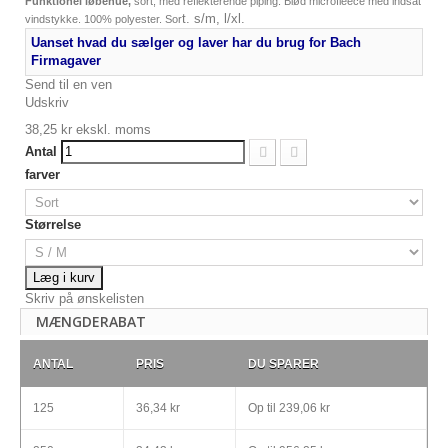
Funktionel løbehue,
sort, med reflekterende piping. Blød microfleece med indsat
t. s/m, l/xl.
vindstykke. 100% polyester. Sor
Uanset hvad du sælger og laver har du brug for Bach
Firmagaver
Send til en ven
Udskriv
38,25 kr
ekskl. moms
Antal
farver
Størrelse
Læg i kurv
Skriv på ønskelisten
MÆNGDERABAT
ANTAL
PRIS
DU SPARER
125
36,34 kr
Op til
239,06 kr