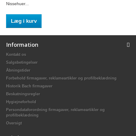
Nissehuer...
Læg i kurv
Information
Kontakt os
Salgsbetingelser
Åbningstider
Forbehold firmagaver, reklameartikler og profilbeklædning
Historik Bach firmagaver
Beskatningsregler
Hygiejneforhold
Persondataforordning firmagaver, reklameartikler og
profilbeklædning
Oversigt