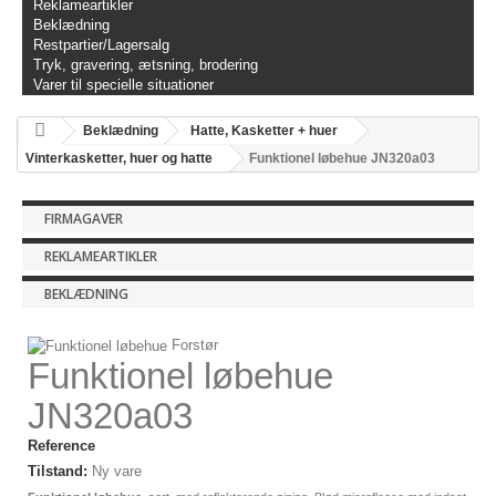
Reklameartikler
Beklædning
Restpartier/Lagersalg
Tryk, gravering, ætsning, brodering
Varer til specielle situationer
Beklædning
Hatte, Kasketter + huer
Vinterkasketter, huer og hatte
Funktionel løbehue JN320a03
FIRMAGAVER
REKLAMEARTIKLER
BEKLÆDNING
Forstør
Funktionel løbehue
JN320a03
Reference
Tilstand:
Ny vare