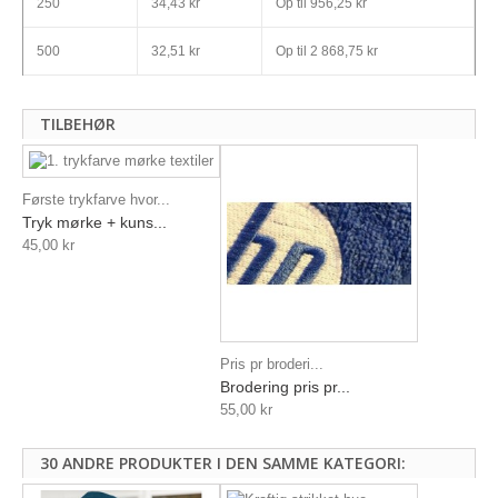
250
34,43 kr
Op til
956,25 kr
500
32,51 kr
Op til
2 868,75 kr
TILBEHØR
Første trykfarve hvor...
Tryk mørke + kuns...
45,00 kr
Pris pr broderi...
Brodering pris pr...
55,00 kr
30 ANDRE PRODUKTER I DEN SAMME KATEGORI: