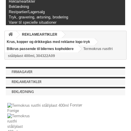
Reklameartikler
Beklædning
Restpartier/Lagersalg
Tryk, gravering, ætsning, brodering
Varer til specielle situationer
REKLAMEARTIKLER
Krus, kopper og drikkeglas med reklame logo tryk
Bilkrus passende til bilernes kopholdere
Termokrus rustfri
stål/plast 400ml, 304322A09
FIRMAGAVER
REKLAMEARTIKLER
BEKLÆDNING
Forstør
Forrige