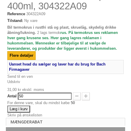
400ml, 304322A09
Reference
304322A09
Tilstand:
Ny vare
Bil termokrus i rustfri stå og plast, skruelåg, skydelig drikke
åbning/lukning.
2 lags termok
rus. På termokrus ses reklamen
hver gang krusene ses. Hver gang lagres reklamen i
hukommelsen. Mennesker er tilbøjelige til at vælge de
leverandører, og produkter der ligger øverst i hukommelsen.
Flere detaljer
Uanset hvad du sælger og laver har du brug for Bach
Firmagaver
Send til en ven
Udskriv
31,00 kr
ekskl. moms
Antal
For denne vare, skal du mindst købe
50
Læg i kurv
Skriv på ønskelisten
MÆNGDERABAT