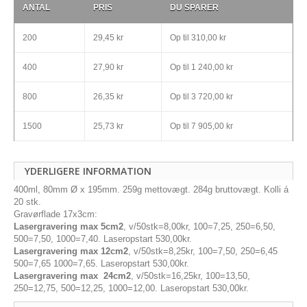
ANTAL
PRIS
DU SPARER
200
29,45 kr
Op til
310,00 kr
400
27,90 kr
Op til
1 240,00 kr
800
26,35 kr
Op til
3 720,00 kr
1500
25,73 kr
Op til
7 905,00 kr
YDERLIGERE INFORMATION
400ml, 80mm Ø x 195mm. 259g mettovægt. 284g bruttovægt. Kolli á
20 stk.
Gravørflade 17x3cm:
Lasergravering max 5cm2
, v/50stk=8,00kr, 100=7,25, 250=6,50,
500=7,50, 1000=7,40. Laseropstart 530,00kr.
Lasergravering max 12cm2
, v/50stk=8,25kr, 100=7,50, 250=6,45
500=7,65 1000=7,65. Laseropstart 530,00kr.
Lasergravering max 24cm2
, v/50stk=16,25kr, 100=13,50,
250=12,75, 500=12,25, 1000=12,00. Laseropstart 530,00kr.