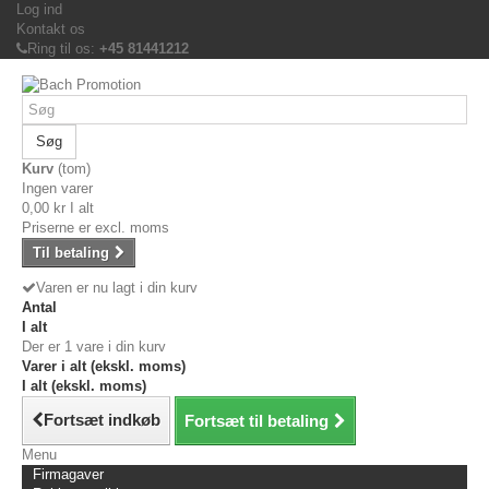
Log ind
Kontakt os
Ring til os:
+45 81441212
Søg
Kurv
(tom)
Ingen varer
0,00 kr
I alt
Priserne er excl. moms
Til betaling
Varen er nu lagt i din kurv
Antal
I alt
Der er 1 vare i din kurv
Varer i alt (ekskl. moms)
I alt (ekskl. moms)
Fortsæt indkøb
Fortsæt til betaling
Menu
Firmagaver