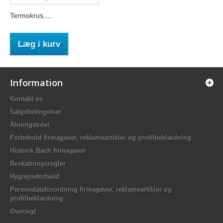
Termokrus,...
Læg i kurv
Information
Kontakt os
Salgsbetingelser
Åbningstider
Forbehold firmagaver, reklameartikler og profilbeklædning
Historik Bach firmagaver
Beskatningsregler
Hygiejneforhold
Persondataforordning firmagaver, reklameartikler og
profilbeklædning
Oversigt