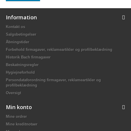
Information
Kontakt os
Salgsbetingelser
Åbningstider
Forbehold firmagaver, reklameartikler og profilbeklædning
Historik Bach firmagaver
Beskatningsregler
Hygiejneforhold
Persondataforordning firmagaver, reklameartikler og
profilbeklædning
Oversigt
Min konto
Mine ordrer
Mine kreditnotaer