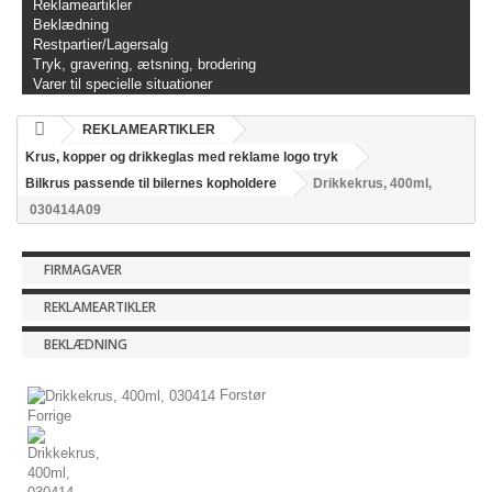
Reklameartikler
Beklædning
Restpartier/Lagersalg
Tryk, gravering, ætsning, brodering
Varer til specielle situationer
REKLAMEARTIKLER
Krus, kopper og drikkeglas med reklame logo tryk
Bilkrus passende til bilernes kopholdere
Drikkekrus, 400ml,
030414A09
FIRMAGAVER
REKLAMEARTIKLER
BEKLÆDNING
Forstør
Forrige