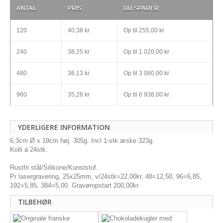
ANTAL
PRIS
DU SPARER
120
40,38 kr
Op til
255,00 kr
240
38,25 kr
Op til
1 020,00 kr
480
36,13 kr
Op til
3 060,00 kr
960
35,28 kr
Op til
6 936,00 kr
YDERLIGERE INFORMATION
6,3cm Ø x 19cm høj. 305g. Incl 1-stk æske 323g.
Kolli á 24stk.
Rustfri stål/Silikone/Kunststof.
Pr lasergravering, 25x25mm, v/24stk=22,00kr, 48=12,50, 96=6,85,
192=5,85, 384=5,00. Gravøropstart 200,00kr.
TILBEHØR