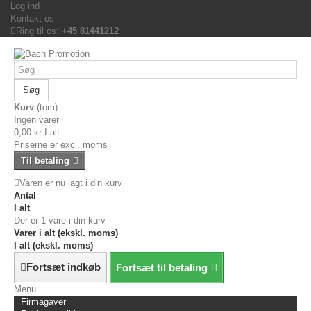
Log ind
Kontakt os
Ring til os:
+45 81441212
Søg
Kurv
(tom)
Ingen varer
0,00 kr
I alt
Priserne er excl. moms
Til betaling
Varen er nu lagt i din kurv
Antal
I alt
Der er 1 vare i din kurv
Varer i alt (ekskl. moms)
I alt (ekskl. moms)
Fortsæt indkøb
Fortsæt til betaling
Menu
Firmagaver