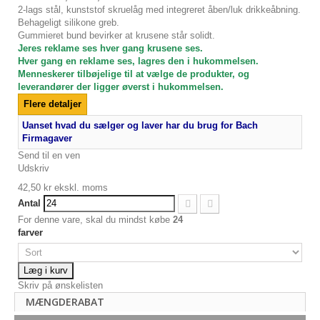
2-lags stål, kunststof skruelåg med integreret åben/luk drikkeåbning.
Behageligt silikone greb.
Gummieret bund bevirker at krusene står solidt.
Jeres reklame ses hver gang krusene ses.
Hver gang en reklame ses, lagres den i hukommelsen.
Menneskerer tilbøjelige til at vælge de produkter, og
leverandører der ligger øverst i hukommelsen.
Flere detaljer
Uanset hvad du sælger og laver har du brug for Bach
Firmagaver
Send til en ven
Udskriv
42,50 kr
ekskl. moms
Antal
For denne vare, skal du mindst købe
24
farver
Læg i kurv
Skriv på ønskelisten
MÆNGDERABAT