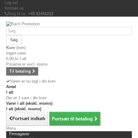
Log ind
Kontakt os
Ring til os:
+45 81441212
Søg
Kurv
(tom)
Ingen varer
0,00 kr
I alt
Priserne er excl. moms
Til betaling
Varen er nu lagt i din kurv
Antal
I alt
Der er 1 vare i din kurv
Varer i alt (ekskl. moms)
I alt (ekskl. moms)
Fortsæt indkøb
Fortsæt til betaling
Menu
Firmagaver