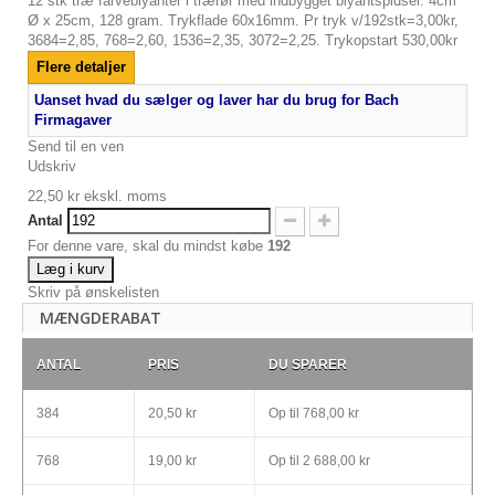
12 stk træ farveblyanter i trærør med indbygget blyantspidser. 4cm
Ø x 25cm, 128 gram. Trykflade 60x16mm. Pr tryk v/192stk=3,00kr,
3684=2,85, 768=2,60, 1536=2,35, 3072=2,25. Trykopstart 530,00kr
Flere detaljer
Uanset hvad du sælger og laver har du brug for Bach
Firmagaver
Send til en ven
Udskriv
22,50 kr
ekskl. moms
Antal
For denne vare, skal du mindst købe
192
Læg i kurv
Skriv på ønskelisten
MÆNGDERABAT
ANTAL
PRIS
DU SPARER
384
20,50 kr
Op til
768,00 kr
768
19,00 kr
Op til
2 688,00 kr