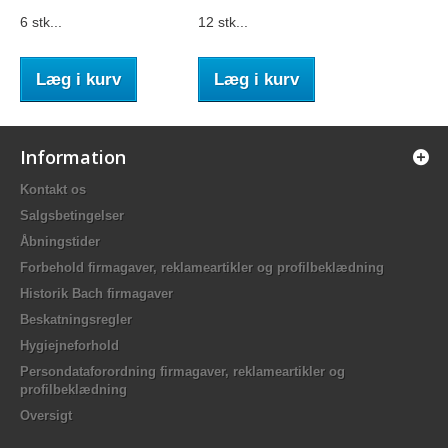
6 stk...
12 stk...
Læg i kurv
Læg i kurv
Information
Kontakt os
Salgsbetingelser
Åbningstider
Forbehold firmagaver, reklameartikler og profilbeklædning
Historik Bach firmagaver
Beskatningsregler
Hygiejneforhold
Persondataforordning firmagaver, reklameartikler og
profilbeklædning
Oversigt