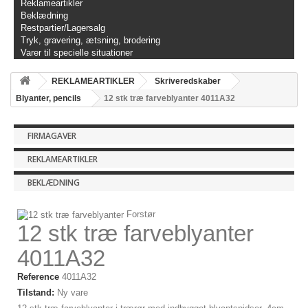
Reklameartikler
Beklædning
Restpartier/Lagersalg
Tryk, gravering, ætsning, brodering
Varer til specielle situationer
REKLAMEARTIKLER
Skriveredskaber
Blyanter, pencils
12 stk træ farveblyanter 4011A32
FIRMAGAVER
REKLAMEARTIKLER
BEKLÆDNING
Forstør
12 stk træ farveblyanter
4011A32
Reference
4011A32
Tilstand:
Ny vare