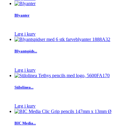
Blyanter
Læg i kurv
Blyantspids...
Læg i kurv
Stilolinea...
Læg i kurv
BIC Media...