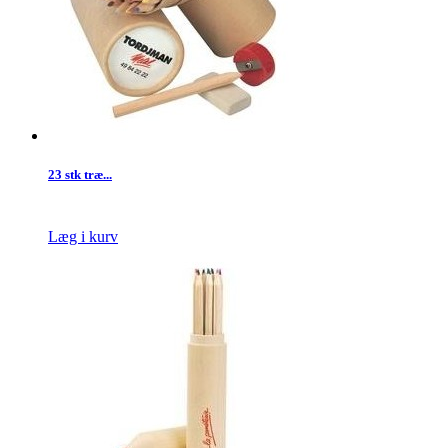
23 stk træ...
Læg i kurv