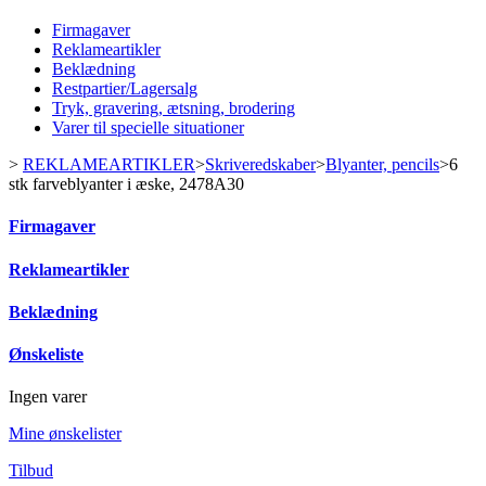
Firmagaver
Reklameartikler
Beklædning
Restpartier/Lagersalg
Tryk, gravering, ætsning, brodering
Varer til specielle situationer
>
REKLAMEARTIKLER
>
Skriveredskaber
>
Blyanter, pencils
>
6
stk farveblyanter i æske, 2478A30
Firmagaver
Reklameartikler
Beklædning
Ønskeliste
Ingen varer
Mine ønskelister
Tilbud