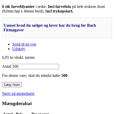
6 stk farveblyanter
i æske.
Incl farvefoto
på hele æskens front
(92mm høj x 46mm bred). I
ncl trykopstart.
Uanset hvad du sælger og laver har du brug for Bach
Firmagaver
Send til en ven
Udskriv
6,95 kr
ekskl. moms
Antal
For denne vare, skal du mindst købe
500
Læg i kurv
Skriv på ønskelisten
Mængderabat