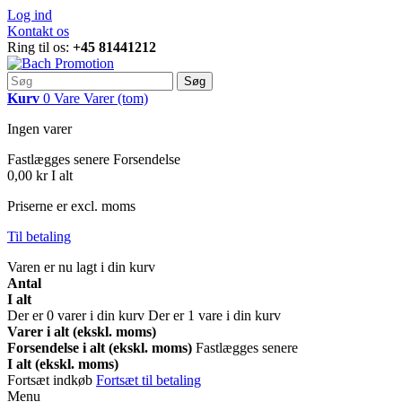
Log ind
Kontakt os
Ring til os:
+45 81441212
Søg
Kurv
0
Vare
Varer
(tom)
Ingen varer
Fastlægges senere
Forsendelse
0,00 kr
I alt
Priserne er excl. moms
Til betaling
Varen er nu lagt i din kurv
Antal
I alt
Der er
0
varer i din kurv
Der er 1 vare i din kurv
Varer i alt (ekskl. moms)
Forsendelse i alt (ekskl. moms)
Fastlægges senere
I alt (ekskl. moms)
Fortsæt indkøb
Fortsæt til betaling
Menu