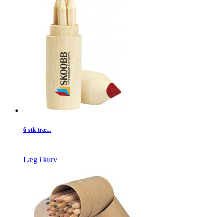
6 stk træ...
Læg i kurv