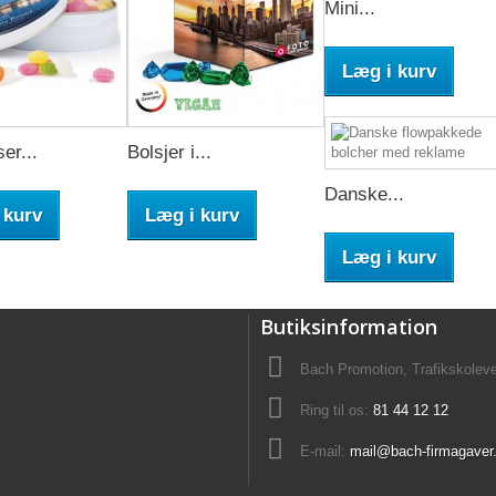
Mini...
Læg i kurv
er...
Bolsjer i...
Danske...
 kurv
Læg i kurv
Læg i kurv
Butiksinformation
Bach Promotion, Trafikskolev
Ring til os:
81 44 12 12
E-mail:
mail@bach-firmagaver