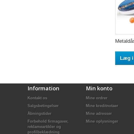
Metaldås
Læg i
Information
Min konto
Kontakt os
Mine ordrer
Salgsbetingelser
Mine kreditnotaer
Åbningstider
Mine adresser
Forbehold firmagaver,
Mine oplysninger
reklameartikler og
profilbeklædning