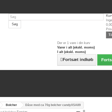
Kur
Inge
Søg
0,00
Pri
Ti
Der er 1 vare i din kurv
Varer i alt (ekskl. moms)
I alt (ekskl. moms)
Fortsæt indkøb
Forts
Bolcher
Dåse med ca 70g bolcher candyXSA89
Forstør