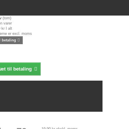
v
(tom)
n varer
 kr
I alt
serne er excl. moms
l betaling
æt til betaling
19,90 kr
ekskl. moms