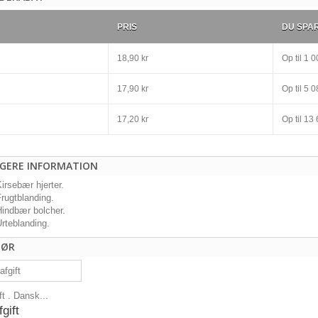
PRIS
DU SPA
18,90 kr
Op til
1 00
17,90 kr
Op til
5 08
17,20 kr
Op til
13 
IGERE INFORMATION
Kirsebær hjerter.
Frugtblanding.
Hindbær bolcher.
Urteblanding.
HØR
t . Dansk...
gift