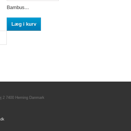
Bambus...
Læg i kurv
ej 2 7400 Herning Danmark
.dk