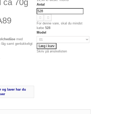
 ca 70g
Antal
A89
For denne vare, skal du mindst
købe
528
Model
bolchedåse
med
u låg samt genlukkeligt
Læg i kurv
Skriv på ønskelisten
.
 og laver har du
aver