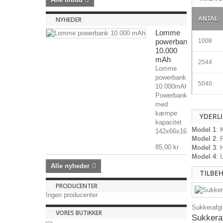
NYHEDER
ANTAL
Lomme
powerbank
1008
10.000
mAh
2544
Lomme
powerbank
5040
10.000mAh
Powerbank
med
kæmpe
YDERL
kapacitet
Model 1
: 
142x66x16mm,...
Model 2
: 
85,00 kr
Model 3
: 
Model 4
: 
Alle nyheder
TILBE
PRODUCENTER
Ingen producenter
Sukkerafgif
VORES BUTIKKER
Sukkeraf