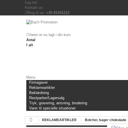
Log ind
Kontakt os
Ring til os:
+45 81441212
Varen er nu lagt i din kurv
Antal
I alt
Menu
Firmagaver
Reklameartikler
Beklædning
Restpartier/Lagersalg
Tryk, gravering, ætsning, brodering
Varer til specielle situationer
REKLAMEARTIKLER
Bolcher, kager chokolade