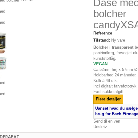
Dåse med
bolcher
candyXS
Reference
Tilstand:
Ny vare
r
Bolcher i transparent 
papirindlæg, forseglet al
kunststoflåg
.
VEGAN
Ca 52mm høj x 57mm Ø
Holdbarhed 24 måneder.
Kolli á 48 stk.
Incl digitalt farvefototryk
Excl sukkerafgift.
Flere detaljer
Uanset hvad du sælger
brug for Bach Firmag
Send til en ven
Udskriv
DERABAT