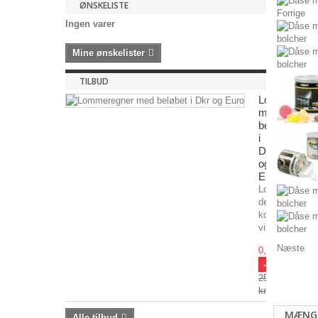
ØNSKELISTE
Forrige
Ingen varer
Mine ønskelister
TILBUD
Lommeregne
med
beløb
i
Dkr
og
Euro
Lommeregner
der
konstant
viser...
Næste
0,00 kr
-99.99%
25,00
kr
MÆNG
Alle tilbud