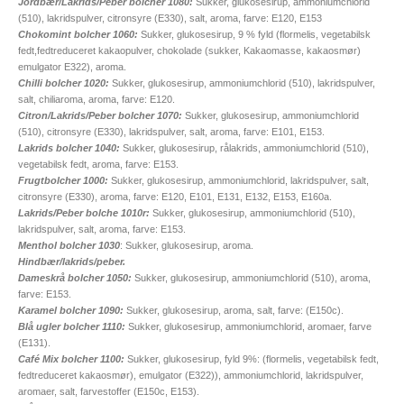
Jordbær/Lakrids/Peber bolcher 1080:
Sukker, glukosesirup, ammoniumchlorid
(510), lakridspulver, citronsyre (E330), salt, aroma, farve: E120, E153
Chokomint bolcher 1060:
Sukker, glukosesirup, 9 % fyld
(flormelis, vegetabilsk
fedt,fedtreduceret kakaopulver, chokolade (sukker, Kakaomasse, kakaosmør)
emulgator E322), aroma.
Chilli bolcher 1020:
Sukker, glukosesirup, ammoniumchlorid (510), lakridspulver,
salt, chiliaroma, aroma, farve: E120.
Citron/Lakrids/Peber bolcher 1070:
Sukker, glukosesirup, ammoniumchlorid
(510), citronsyre (E330), lakridspulver, salt, aroma, farve: E101, E153.
Lakrids bolcher 1040:
Sukker, glukosesirup, rålakrids, ammoniumchlorid (510),
vegetabilsk fedt, aroma, farve: E153.
Frugtbolcher 1000:
Sukker, glukosesirup, ammoniumchlorid, lakridspulver, salt,
citronsyre (E330), aroma, farve: E120, E101, E131, E132, E153, E160a.
Lakrids/Peber bolche 1010r:
Sukker, glukosesirup, ammoniumchlorid (510),
lakridspulver, salt, aroma, farve: E153.
Menthol bolcher 1030
: Sukker, glukosesirup, aroma.
Hindbær/lakrids/peber.
Dameskrå bolcher 1050:
Sukker, glukosesirup, ammoniumchlorid (510), aroma,
farve: E153.
Karamel bolcher 1090:
Sukker, glukosesirup, aroma, salt, farve: (E150c).
Blå ugler bolcher 1110:
Sukker, glukosesirup, ammoniumchlorid, aromaer, farve
(E131).
Café Mix bolcher 1100:
Sukker, glukosesirup, fyld 9%: (flormelis, vegetabilsk fedt,
fedtreduceret kakaosmør), emulgator (E322)), ammoniumchlorid, lakridspulver,
aromaer, salt, farvestoffer (E150c, E153).