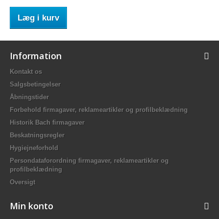
Læg i kurv
Information
Kontakt os
Salgsbetingelser
Åbningstider
Forbehold firmagaver, reklameartikler og profilbeklædning
Historik Bach firmagaver
Beskatningsregler
Hygiejneforhold
Persondataforordning firmagaver, reklameartikler og
profilbeklædning
Oversigt
Min konto