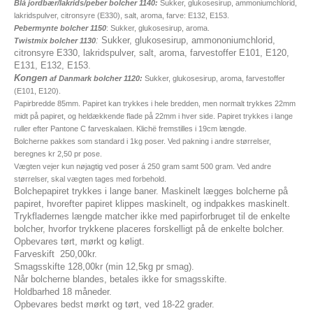
Blå jordbær/lakrids/peber bolcher 1140:
Sukker, glukosesirup, ammoniumchlorid,
lakridspulver, citronsyre (E330), salt, aroma, farve: E132, E153.
Pebermynte bolcher 1150
: Sukker, glukosesirup, aroma.
:
Sukker, glukosesirup, ammononiumchlorid,
Twistmix bolcher 1130
citronsyre E330, lakridspulver, salt, aroma, farvestoffer E101, E120,
E131, E132, E153.
Kongen
af Danmark bolcher 1120:
Sukker, glukosesirup, aroma, farvestoffer
(E101, E120).
Papirbredde 85mm. Papiret kan trykkes i hele bredden, men normalt trykkes 22mm
midt på papiret, og heldækkende flade på 22mm i hver side. Papiret trykkes i lange
ruller efter Pantone C farveskalaen. Klichë fremstilles i 19cm længde.
Bolcherne pakkes som standard i 1kg poser. Ved pakning i andre størrelser,
beregnes kr 2,50 pr pose.
Vægten vejer kun nøjagtig ved poser á 250 gram samt 500 gram. Ved andre
størrelser, skal vægten tages med forbehold.
Bolchepapiret trykkes i lange baner. Maskinelt lægges bolcherne på
papiret, hvorefter papiret klippes maskinelt, og indpakkes maskinelt.
Trykfladernes længde matcher ikke med papirforbruget til de enkelte
bolcher, hvorfor trykkene placeres forskelligt på de enkelte bolcher.
Opbevares tørt, mørkt og køligt.
Farveskift 250,00kr.
Smagsskifte 128,00kr (min 12,5kg pr smag).
Når bolcherne blandes, betales ikke for smagsskifte.
Holdbarhed 18 måneder.
Opbevares bedst mørkt og tørt, ved 18-22 grader.