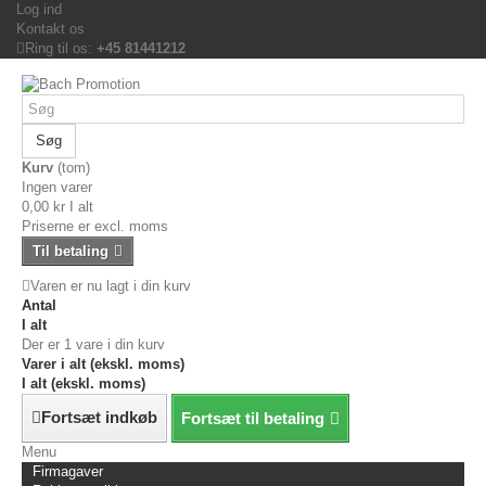
Log ind
Kontakt os
Ring til os:
+45 81441212
Søg
Kurv
(tom)
Ingen varer
0,00 kr
I alt
Priserne er excl. moms
Til betaling
Varen er nu lagt i din kurv
Antal
I alt
Der er 1 vare i din kurv
Varer i alt (ekskl. moms)
I alt (ekskl. moms)
Fortsæt indkøb
Fortsæt til betaling
Menu
Firmagaver