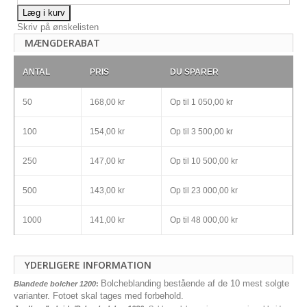
Læg i kurv
Skriv på ønskelisten
MÆNGDERABAT
ANTAL
PRIS
DU SPARER
50
168,00 kr
Op til
1 050,00 kr
100
154,00 kr
Op til
3 500,00 kr
250
147,00 kr
Op til
10 500,00 kr
500
143,00 kr
Op til
23 000,00 kr
1000
141,00 kr
Op til
48 000,00 kr
YDERLIGERE INFORMATION
Bolcheblanding bestående af de 10 mest solgte
Blandede bolcher 1200
:
varianter. Fotoet skal tages med forbehold.