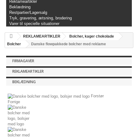
Reklameartikler
Beklædning
Restpartier/Lagersalg
Tryk, gravering, ætsning, brodering
Varer til specielle situationer
REKLAMEARTIKLER
Bolcher, kager chokolade
Bolcher
Danske flowpakkede bolcher med reklame
FIRMAGAVER
REKLAMEARTIKLER
BEKLÆDNING
Forstør
Forrige