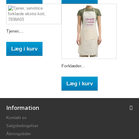
Tjener,...
Læg i kurv
Forklæder...
Læg i kurv
Information
Kontakt os
Salgsbetingelser
Åbningstider