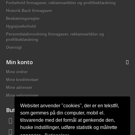
Forbehold firmagaver, reklameartikler og profilbeklædning
Historik Bach firmagaver
Beskatningsregler
Hygiejneforhold
Persondataforordning firmagaver, reklameartikler og
profilbeklædning
Oversigt
Min konto
Mine ordrer
Mine kreditnotaer
Mine adresser
Mine oplysninger
Websitet anvender "cookies", der er en tekstfil,
Butiksinformation
som gemmes på din computer, mobil el.
tilsvarende med det formål at genkende den,
Bach Promotion, Trafikskolevej 2 7400 Herning Danmark
huske indstillinger, udføre statistik og målrette
Ring til os:
81 44 12 12