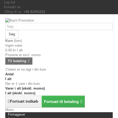
Log ind
Kontakt os
Ring til os:
+45 81441212
Søg
Kurv
(tom)
Ingen varer
0,00 kr
I alt
Priserne er excl. moms
Til betaling
Varen er nu lagt i din kurv
Antal
I alt
Der er 1 vare i din kurv
Varer i alt (ekskl. moms)
I alt (ekskl. moms)
Fortsæt indkøb
Fortsæt til betaling
Menu
Firmagaver