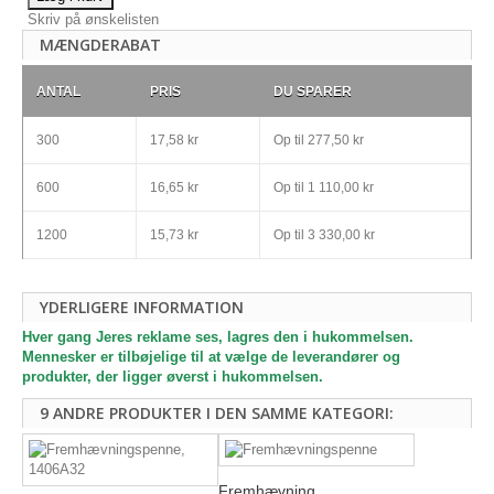
Skriv på ønskelisten
MÆNGDERABAT
ANTAL
PRIS
DU SPARER
300
17,58 kr
Op til
277,50 kr
600
16,65 kr
Op til
1 110,00 kr
1200
15,73 kr
Op til
3 330,00 kr
YDERLIGERE INFORMATION
Hver gang Jeres reklame ses, lagres den i hukommelsen.
Mennesker er tilbøjelige til at vælge de leverandører og
produkter, der ligger øverst i hukommelsen.
9 ANDRE PRODUKTER I DEN SAMME KATEGORI:
Fremhævning...