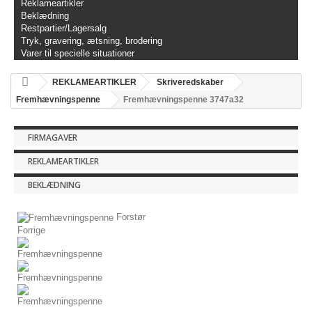
Reklameartikler
Beklædning
Restpartier/Lagersalg
Tryk, gravering, ætsning, brodering
Varer til specielle situationer
REKLAMEARTIKLER
Skriveredskaber
Fremhævningspenne
Fremhævningspenne 3747a32
FIRMAGAVER
REKLAMEARTIKLER
BEKLÆDNING
Forstør
Forrige