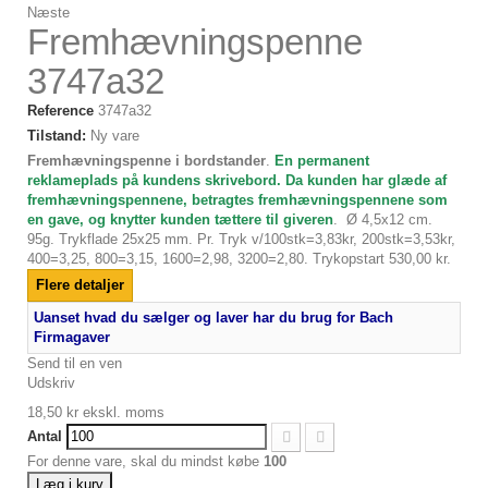
Næste
Fremhævningspenne
3747a32
Reference
3747a32
Tilstand:
Ny vare
Fremhævningspenne i bordstander
.
En permanent
reklameplads på kundens skrivebord. Da kunden har glæde af
fremhævningspennene, betragtes fremhævningspennene som
en gave, og knytter kunden tættere til giveren
. Ø 4,5x12 cm.
95g. Trykflade 25x25 mm. Pr. Tryk v/100stk=3,83kr, 200stk=3,53kr,
400=3,25, 800=3,15, 1600=2,98, 3200=2,80. Trykopstart 530,00 kr.
Flere detaljer
Uanset hvad du sælger og laver har du brug for Bach
Firmagaver
Send til en ven
Udskriv
18,50 kr
ekskl. moms
Antal
For denne vare, skal du mindst købe
100
Læg i kurv