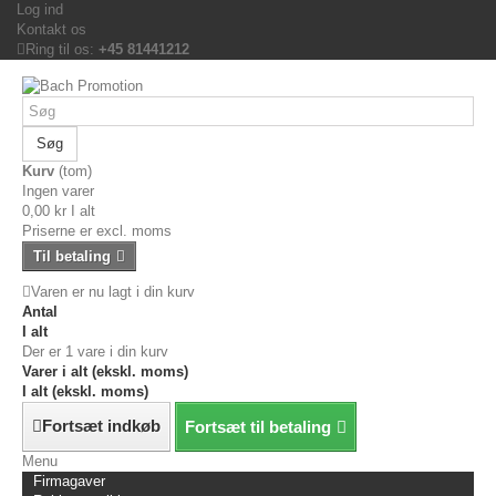
Log ind
Kontakt os
Ring til os:
+45 81441212
Søg
Kurv
(tom)
Ingen varer
0,00 kr
I alt
Priserne er excl. moms
Til betaling
Varen er nu lagt i din kurv
Antal
I alt
Der er 1 vare i din kurv
Varer i alt (ekskl. moms)
I alt (ekskl. moms)
Fortsæt indkøb
Fortsæt til betaling
Menu
Firmagaver