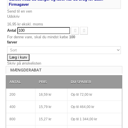
Firmagaver
Send til en ven
Udskriv
16,95 kr
ekskl. moms
Antal
For denne vare, skal du mindst købe
100
farver
Læg i kurv
Skriv på ønskelisten
MÆNGDERABAT
ANTAL
PRIS
DU SPARER
200
16,59 kr
Op til
72,00 kr
400
15,79 kr
Op til
464,00 kr
800
15,27 kr
Op til
1 344,00 kr