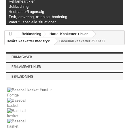
Reklameartikler
Beklædning
Restpartier/Lagersalg
Tryk, gravering, ætsning, brodering
Varer til specielle situationer
Beklædning
Hatte, Kasketter + huer
Helårs kasketter med tryk
Baseball kasketter 2523a32
FIRMAGAVER
REKLAMEARTIKLER
BEKLÆDNING
Forstør
Forrige