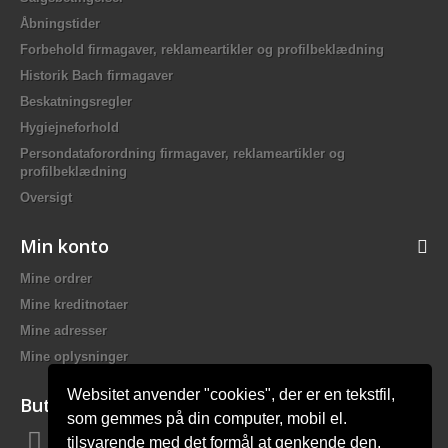
Åbningstider
Forbehold firmagaver, reklameartikler og profilbeklædning
Historik Bach firmagaver
Beskatningsregler
Hygiejneforhold
Persondataforordning firmagaver, reklameartikler og
profilbeklædning
Oversigt
Min konto
Mine ordrer
Mine kreditnotaer
Mine adresser
Mine oplysninger
Websitet anvender "cookies", der er en tekstfil,
Butiksinformation
som gemmes på din computer, mobil el.
tilsvarende med det formål at genkende den,
Bach Promotion, Trafikskolevej 2 7400 Herning Danmark