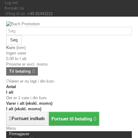
Log ind
Kontakt os
Ring til os:
+45 81441212
Søg
Kurv
(tom)
Ingen varer
0,00 kr
I alt
Priserne er excl. moms
Til betaling
Varen er nu lagt i din kurv
Antal
I alt
Der er 1 vare i din kurv
Varer i alt (ekskl. moms)
I alt (ekskl. moms)
Fortsæt indkøb
Fortsæt til betaling
Menu
Firmagaver