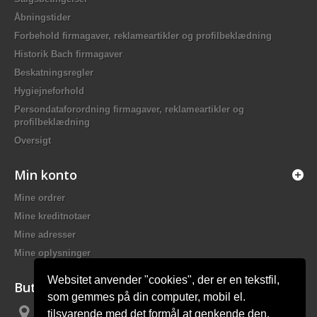
Åbningstider
Forbehold firmagaver, reklameartikler og profilbeklædning
Historik Bach firmagaver
Beskatningsregler
Hygiejneforhold
Persondataforordning firmagaver, reklameartikler og
profilbeklædning
Oversigt
Min konto
Mine ordrer
Mine kreditnotaer
Mine adresser
Mine oplysninger
Websitet anvender "cookies", der er en tekstfil,
Butiksinformation
som gemmes på din computer, mobil el.
tilsvarende med det formål at genkende den,
Bach Promotion, Trafikskolevej 2 7400 Herning Danmark