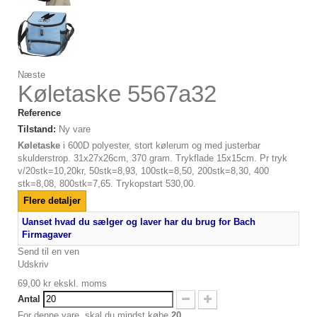
Næste
Køletaske 5567a32
Reference
Tilstand:
Ny vare
Køletaske
i 600D polyester, stort kølerum og med justerbar
skulderstrop. 31x27x26cm, 370 gram. Trykflade 15x15cm. Pr tryk
v/20stk=10,20kr, 50stk=8,93, 100stk=8,50, 200stk=8,30, 400
stk=8,08, 800stk=7,65. Trykopstart 530,00.
Flere detaljer
Uanset hvad du sælger og laver har du brug for Bach
Firmagaver
Send til en ven
Udskriv
69,00 kr
ekskl. moms
Antal
For denne vare, skal du mindst købe
20