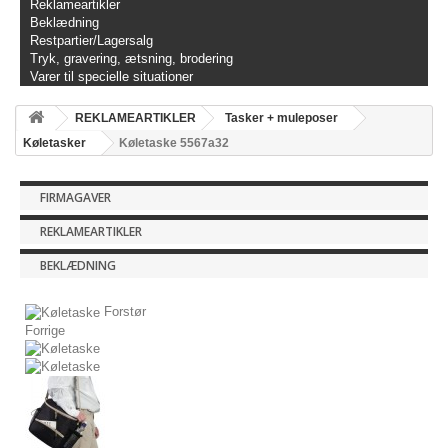
Reklameartikler
Beklædning
Restpartier/Lagersalg
Tryk, gravering, ætsning, brodering
Varer til specielle situationer
REKLAMEARTIKLER
Tasker + muleposer
Køletasker
Køletaske 5567a32
FIRMAGAVER
REKLAMEARTIKLER
BEKLÆDNING
Forstør
Forrige