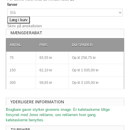
farver
Læg i kurv
Skriv på ønskelisten
MÆNGDERABAT
ANTAL
PRIS
DU SPARER
75
65,55 kr
Op til
258,75 kr
150
62,10 kr
Op til
1 035,00 kr
300
58,65 kr
Op til
3 105,00 kr
YDERLIGERE INFORMATION
Brugbare gaver styrker giverens image. Er køletaskerne tillige
forsynet med Jeres reklame, ses reklamen hver gang
køletaskerne
benyttes.
TILBEHØR