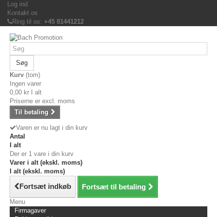
Log ind
Kontakt os
Ring til os:
+45 81441212
Søg
Kurv
(tom)
Ingen varer
0,00 kr
I alt
Priserne er excl. moms
Til betaling
Varen er nu lagt i din kurv
Antal
I alt
Der er 1 vare i din kurv
Varer i alt (ekskl. moms)
I alt (ekskl. moms)
Fortsæt indkøb
Fortsæt til betaling
Menu
Firmagaver