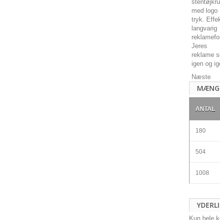
Næste
MÆNG
ANTAL
180
504
1008
YDERL
Kun hele ko