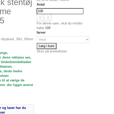
k stentøj
Antal
ame
5
For denne vare, skal du mindst
købe
108
farver
drypkant, 30cl, 93mm
Læg i kurv
Skriv på ønskelisten
arige,
r Jeres reklame ses,
. Underbevidstheden
eklamen.
s, desto bedre
elsen
 til at vælge de
rer. der ligger øverst
 og laver har du
aver