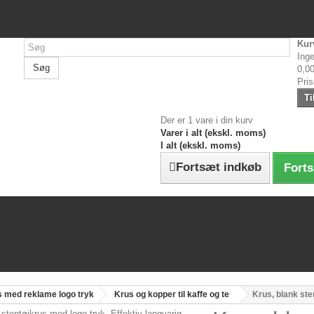
Kur
Inge
Søg
0,00
Pri
Ti
Der er 1 vare i din kurv
Varer i alt (ekskl. moms)
I alt (ekskl. moms)
Fortsæt indkøb
Forts
s med reklame logo tryk
Krus og kopper til kaffe og te
Krus, blank st