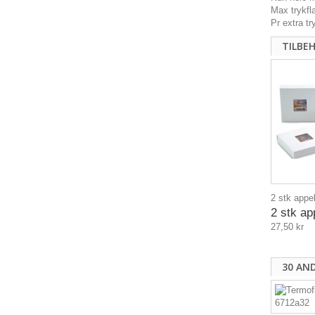
Max trykf
Pr extra t
TILBE
2 stk appel
2 stk ap
27,50 kr
30 AN