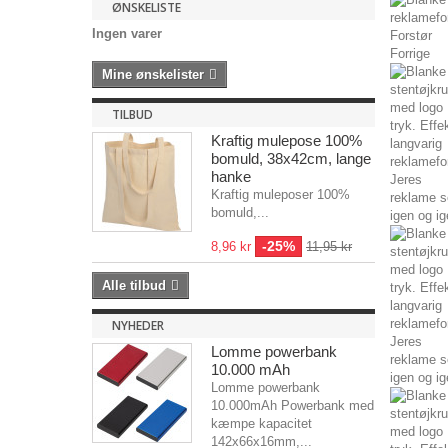
ØNSKELISTE
Ingen varer
Forstør
Forrige
Mine ønskelister
TILBUD
Kraftig mulepose 100%
bomuld, 38x42cm, lange
hanke
Kraftig muleposer 100%
bomuld,...
-25%
8,96 kr
11,95 kr
Alle tilbud
NYHEDER
Lomme powerbank
10.000 mAh
Lomme powerbank
10.000mAh Powerbank med
kæmpe kapacitet
142x66x16mm,...