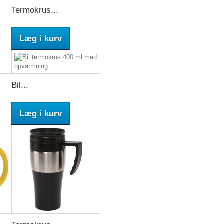
Termokrus...
Læg i kurv
Bil...
Læg i kurv