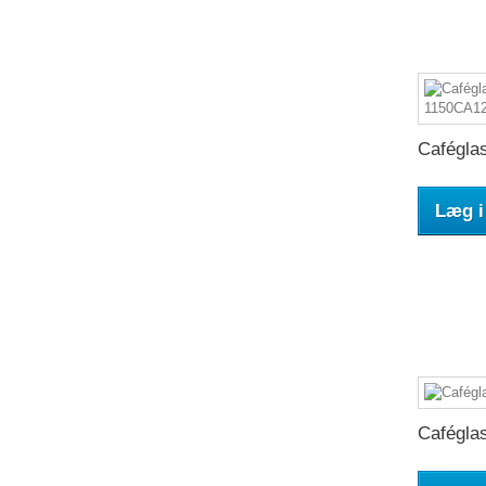
Caféglas
Læg i
Caféglas