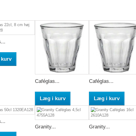
...
 kurv
Caféglas...
Caféglas...
Læg i kurv
Læg i kurv
...
Granity...
Granity...