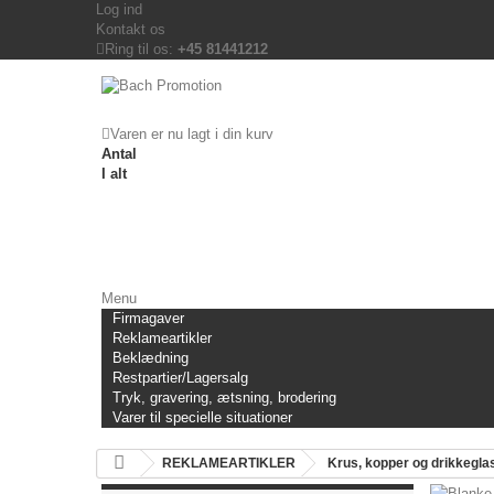
Log ind
Kontakt os
Ring til os:
+45 81441212
Varen er nu lagt i din kurv
Antal
I alt
Menu
Firmagaver
Reklameartikler
Beklædning
Restpartier/Lagersalg
Tryk, gravering, ætsning, brodering
Varer til specielle situationer
REKLAMEARTIKLER
Krus, kopper og drikkegla