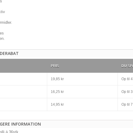
DERABAT
PRIS
DU SP
19,85 kr
Op til
4
16,25 kr
Op til
3
14,95 kr
Op til
7
IGERE INFORMATION
lli á 36stk.