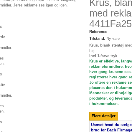
Krus, blan
med rekl
4411Fa25
Reference
Tilstand:
Ny vare
Krus, blank stentøj
med 
høj
Incl 1-farve tryk
Krus er effektive, langv
reklameformidlere, hvo
hver gang krusene ses
registrerer hver gang r
Jo oftere en reklame se
placeres den i hukomm
Mennesker er tilbøjelige
produkter, og leverandø
i hukommelsen.
Flere detaljer
Uanset hvad du sælger
brug for Bach Firmag