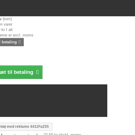
v
(tom)
n varer
 kr
I alt
serne er excl. moms
l betaling
æt til betaling
entøj med reklame 4411Fa255
22,50 kr
ekskl. moms