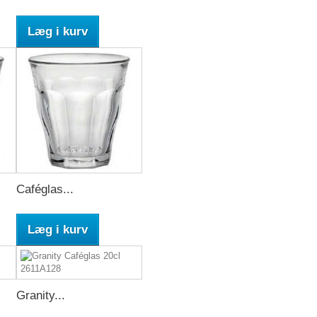
Læg i kurv
Caféglas...
Læg i kurv
Granity...