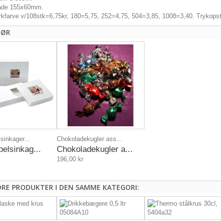
lade 155x60mm.
rykfarve v/108stk=6,75kr, 180=5,75, 252=4,75, 504=3,85, 1008=3,40. Trykopst
HØR
sinkager...
Chokoladekugler ass...
pelsinkag...
Chokoladekugler a...
196,00 kr
DRE PRODUKTER I DEN SAMME KATEGORI: