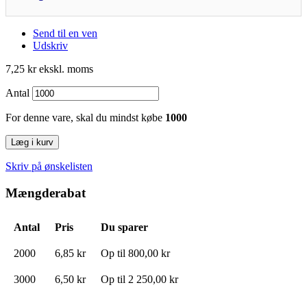
Send til en ven
Udskriv
7,25 kr
ekskl. moms
Antal
For denne vare, skal du mindst købe
1000
Læg i kurv
Skriv på ønskelisten
Mængderabat
Antal
Pris
Du sparer
2000
6,85 kr
Op til
800,00 kr
3000
6,50 kr
Op til
2 250,00 kr