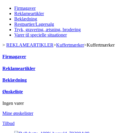
Firmagaver
Reklameartikler
Beklædning
Restpartier/Lagersalg
Tryk, gravering, ætsning, brodering
Varer til specielle situationer
>
REKLAMEARTIKLER
>
Kuffertmærker
>
Kuffertmærker
Firmagaver
Reklameartikler
Beklædning
Ønskeliste
Ingen varer
Mine ønskelister
Tilbud