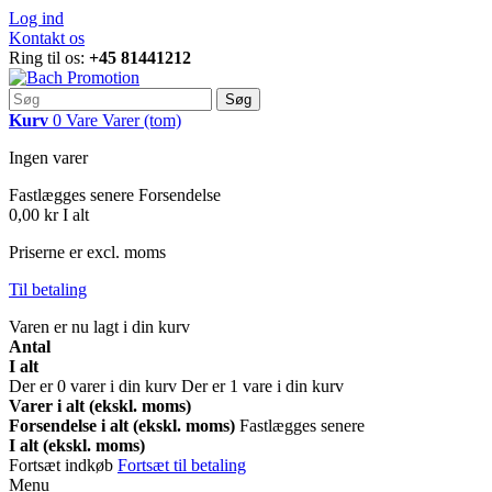
Log ind
Kontakt os
Ring til os:
+45 81441212
Søg
Kurv
0
Vare
Varer
(tom)
Ingen varer
Fastlægges senere
Forsendelse
0,00 kr
I alt
Priserne er excl. moms
Til betaling
Varen er nu lagt i din kurv
Antal
I alt
Der er
0
varer i din kurv
Der er 1 vare i din kurv
Varer i alt (ekskl. moms)
Forsendelse i alt (ekskl. moms)
Fastlægges senere
I alt (ekskl. moms)
Fortsæt indkøb
Fortsæt til betaling
Menu