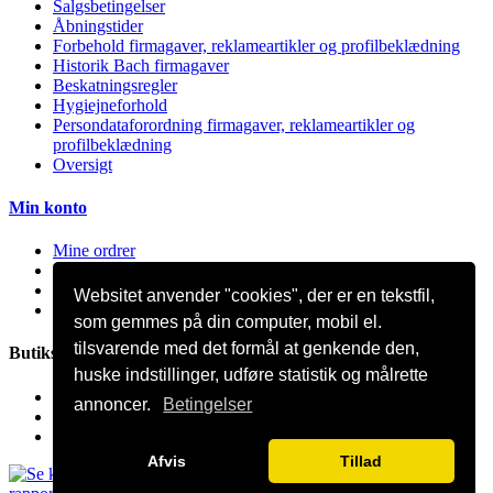
Salgsbetingelser
Åbningstider
Forbehold firmagaver, reklameartikler og profilbeklædning
Historik Bach firmagaver
Beskatningsregler
Hygiejneforhold
Persondataforordning firmagaver, reklameartikler og
profilbeklædning
Oversigt
Min konto
Mine ordrer
Mine kreditnotaer
Mine adresser
Websitet anvender "cookies", der er en tekstfil,
Mine oplysninger
som gemmes på din computer, mobil el.
tilsvarende med det formål at genkende den,
Butiksinformation
huske indstillinger, udføre statistik og målrette
Bach Promotion, Trafikskolevej 2 7400 Herning Danmark
annoncer.
Betingelser
Ring til os:
81 44 12 12
E-mail:
mail@bach-firmagaver.dk
Afvis
Tillad