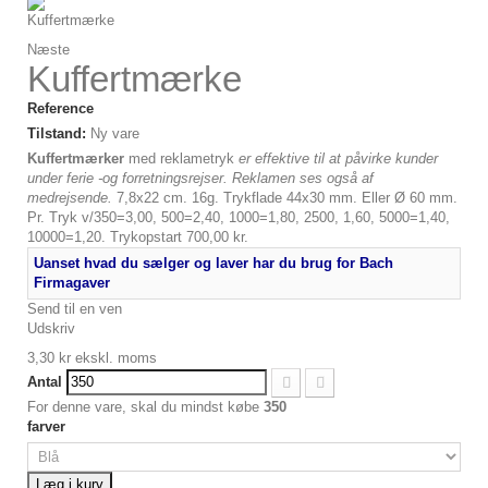
Næste
Kuffertmærke
Reference
Tilstand:
Ny vare
Kuffertmærker
med reklametryk
er effektive til at påvirke kunder
under ferie -og forretningsrejser. Reklamen ses også af
medrejsende.
7,8x22 cm. 16g. Trykflade 44x30 mm. Eller Ø 60 mm.
Pr. Tryk v/350=3,00, 500=2,40, 1000=1,80, 2500, 1,60, 5000=1,40,
10000=1,20. Trykopstart 700,00 kr.
Uanset hvad du sælger og laver har du brug for Bach
Firmagaver
Send til en ven
Udskriv
3,30 kr
ekskl. moms
Antal
For denne vare, skal du mindst købe
350
farver
Læg i kurv