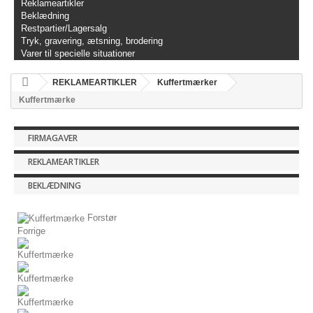
Reklameartikler
Beklædning
Restpartier/Lagersalg
Tryk, gravering, ætsning, brodering
Varer til specielle situationer
REKLAMEARTIKLER
Kuffertmærker
Kuffertmærke
FIRMAGAVER
REKLAMEARTIKLER
BEKLÆDNING
Forstør
Forrige