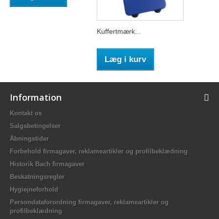
Kuffertmærk...
Læg i kurv
Information
Kontakt os
Salgsbetingelser
Åbningstider
Forbehold firmagaver, reklameartikler og profilbeklædning
Historik Bach firmagaver
Beskatningsregler
Hygiejneforhold
Persondataforordning firmagaver, reklameartikler og
profilbeklædning