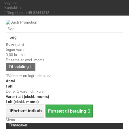
Log ind
Kontakt os
Ring til os:
+45 81441212
Søg
Kurv
(tom)
Ingen varer
0,00 kr
I alt
Priserne er excl. moms
Til betaling
Varen er nu lagt i din kurv
Antal
I alt
Der er 1 vare i din kurv
Varer i alt (ekskl. moms)
I alt (ekskl. moms)
Fortsæt indkøb
Fortsæt til betaling
Menu
Firmagaver