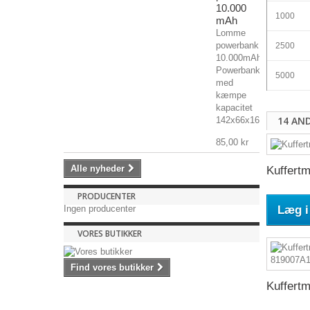
10.000
1000
mAh
Lomme
powerbank
2500
10.000mAh
Powerbank
5000
med
kæmpe
kapacitet
14 AN
142x66x16mm,...
85,00 kr
Alle nyheder
Kuffertm
PRODUCENTER
Læg i
Ingen producenter
VORES BUTIKKER
Find vores butikker
Kuffertm