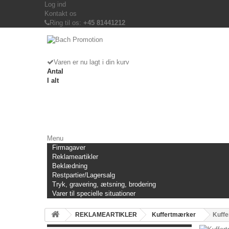
Log ind
Kontakt os
Ring til os:
+45 81441212
Varen er nu lagt i din kurv
Antal
I alt
Menu
Firmagaver
Reklameartikler
Beklædning
Restpartier/Lagersalg
Tryk, gravering, ætsning, brodering
Varer til specielle situationer
REKLAMEARTIKLER
Kuffertmærker
Kuffe