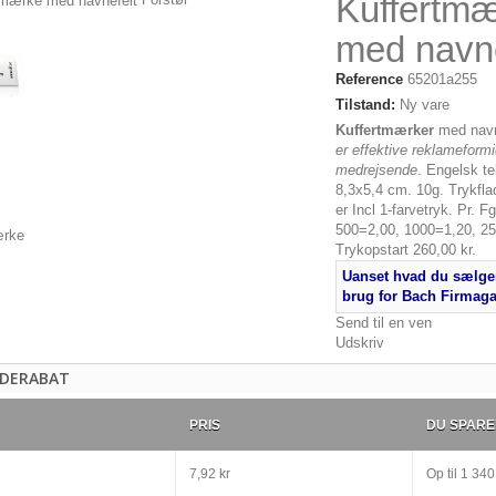
Kuffertmæ
med navne
Reference
65201a255
Tilstand:
Ny vare
Kuffertmærker
med navn
er effektive reklameformi
medrejsende
. Engelsk te
8,3x5,4 cm. 10g. Trykfl
er Incl 1-farvetryk. Pr. F
500=2,00, 1000=1,20, 2
Trykopstart 260,00 kr.
Uanset hvad du sælger
brug for Bach Firmag
Send til en ven
Udskriv
DERABAT
PRIS
DU SPARE
7,92 kr
Op til
1 340,