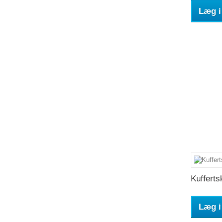
Læg i
Kuffertsk
Læg i