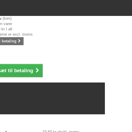
v
(tom)
n varer
 kr
I alt
serne er excl. moms
l betaling
æt til betaling
10,60 kr
ekskl. moms