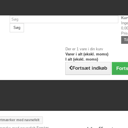
Kur
Inge
Søg
0,00
Pri
Ti
Der er 1 vare i din kurv
Varer i alt (ekskl. moms)
I alt (ekskl. moms)
Fortsæt indkøb
Forts
rtmærker med navnefelt
Forstør