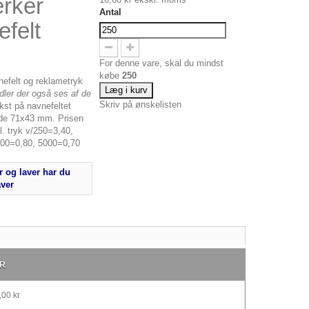
rker
Antal
felt
For denne vare, skal du mindst
købe
250
efelt og reklametryk
Læg i kurv
dler der også ses af de
Skriv på ønskelisten
kst på navnefeltet
ade 71x43 mm. Prisen
gl. tryk v/250=3,40,
500=0,80, 5000=0,70
 og laver har du
aver
R
00 kr