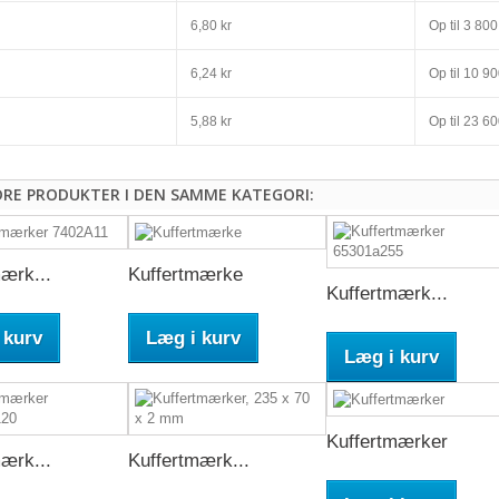
6,80 kr
Op til
3 800,
6,24 kr
Op til
10 900
5,88 kr
Op til
23 600
DRE PRODUKTER I DEN SAMME KATEGORI:
ærk...
Kuffertmærke
Kuffertmærk...
 kurv
Læg i kurv
Læg i kurv
Kuffertmærker
ærk...
Kuffertmærk...