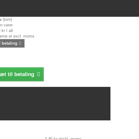
v
(tom)
n varer
 kr
I alt
serne er excl. moms
l betaling
æt til betaling
2,45 kr
ekskl. moms