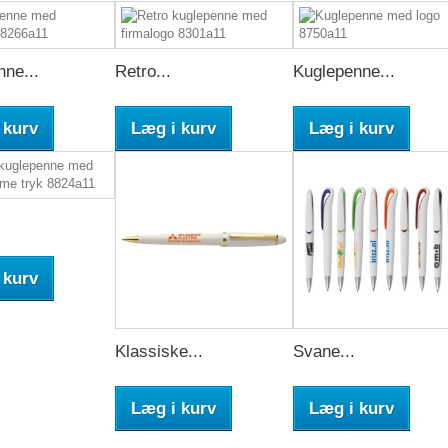
ne...
Retro...
Kuglepenne...
 kurv
Læg i kurv
Læg i kurv
 kurv
Klassiske...
Svane...
Læg i kurv
Læg i kurv