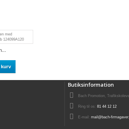
...
 kurv
Butiksinformation
Bach Promotion, Trafikskolev
Ring til os:
81 44 12 12
E-mail:
mail@bach-firmagaver