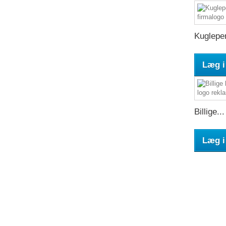
Kuglepen
Læg i
Billige...
Læg i