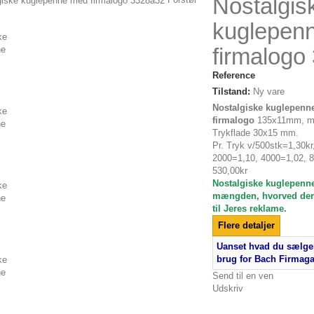
Nostalgis
kuglepen
firmalogo
Reference
Tilstand:
Ny vare
ke
Nostalgiske kuglepenn
firmalogo
135x11mm, me
Trykflade 30x15 mm.
Pr. Tryk v/500stk=1,30kr
2000=1,10, 4000=1,02, 8
530,00kr
e
Nostalgiske kuglepenne 
mængden, hvorved de
til Jeres reklame.
Flere detaljer
Uanset hvad du sælger
brug for Bach Firmag
Send til en ven
Udskriv