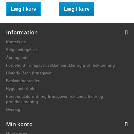
Læg i kurv
Læg i kurv
Information
Kontakt os
Salgsbetingelser
Åbningstider
Forbehold firmagaver, reklameartikler og profilbeklædning
Historik Bach firmagaver
Beskatningsregler
Hygiejneforhold
Persondataforordning firmagaver, reklameartikler og
profilbeklædning
Oversigt
Min konto
Mine ordrer