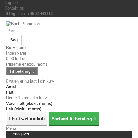
Log ind
Kontakt os
Ring til os:
+45 81441212
Søg
Kurv
(tom)
Ingen varer
0,00 kr
I alt
Priserne er excl. moms
Til betaling
Varen er nu lagt i din kurv
Antal
I alt
Der er 1 vare i din kurv
Varer i alt (ekskl. moms)
I alt (ekskl. moms)
Fortsæt indkøb
Fortsæt til betaling
Menu
Firmagaver