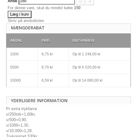
Antal
For denne vare, skal du mindst købe
150
Læg i kurv
Skriv på ønskelisten
MÆNGDERABAT
ANTAL
PRIS
DU SPARER
1000
6,75 kr
Op til
1 248,00 kr
5000
6,70 kr
Op til
6 520,00 kr
10000
6,59 kr
Op til
14 080,00 kr
YDERLIGERE INFORMATION
Pr extra trykfarve
v/250stk=1,60kr,
v/500=0,90,
v/1000=1,30,
v/10.000=1,29,
Trykopstart 530kr