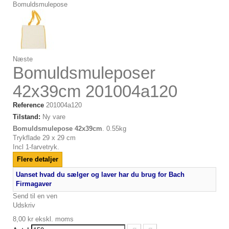
Næste
Bomuldsmuleposer
42x39cm 201004a120
Reference
201004a120
Tilstand:
Ny vare
Bomuldsmulepose 42x39cm
. 0.55kg
Trykflade 29 x 29 cm
Incl 1-farvetryk.
Flere detaljer
Uanset hvad du sælger og laver har du brug for Bach
Firmagaver
Send til en ven
Udskriv
8,00 kr
ekskl. moms