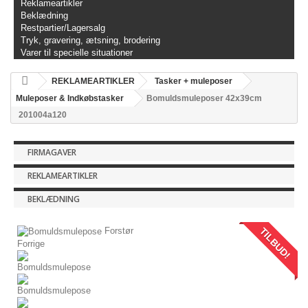
Reklameartikler
Beklædning
Restpartier/Lagersalg
Tryk, gravering, ætsning, brodering
Varer til specielle situationer
REKLAMEARTIKLER
Tasker + muleposer
Muleposer & Indkøbstasker
Bomuldsmuleposer 42x39cm
201004a120
FIRMAGAVER
REKLAMEARTIKLER
BEKLÆDNING
TILBUD!
Forstør
Forrige