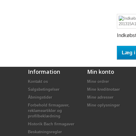
Indkøbst
Læg i
Information
Min konto
Kontakt os
Mine ordrer
Salgsbetingelser
Mine kreditnotaer
Åbningstider
Mine adresser
Forbehold firmagaver,
Mine oplysninger
reklameartikler og
profilbeklædning
Historik Bach firmagaver
Beskatningsregler