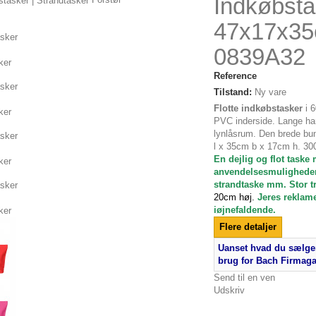
Indkøbsta
47x17x3
0839A32
Reference
Tilstand:
Ny vare
Flotte indkøbstasker
i 
PVC inderside. Lange ha
lynlåsrum. Den brede bun
l x 35cm b x 17cm h. 30
En dejlig og flot task
anvendelsesmuligheder
strandtaske mm. Stor t
20cm høj.
Jeres reklam
iøjnefaldende.
Flere detaljer
Uanset hvad du sælger
brug for Bach Firmag
Send til en ven
Udskriv