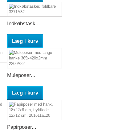
Indkøbstask...
Læg i kurv
Muleposer...
Læg i kurv
Papirposer...