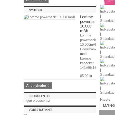
NYHEDER
Lomme
powerbank
10.000
mAh
Lomme
powerbank
10.000mAh
Powerbank
med
kæmpe
kapacitet
142x66x16mm,...
85,00 kr
Alle nyheder
PRODUCENTER
Næste
Ingen producenter
MÆNG
VORES BUTIKKER