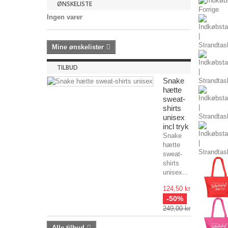
ØNSKELISTE
Forrige
Ingen varer
Mine ønskelister
TILBUD
Snake
hætte
sweat-
shirts
unisex
incl tryk
Snake
hætte
sweat-
shirts
unisex...
124,50 kr
-50%
249,00 kr
Alle tilbud