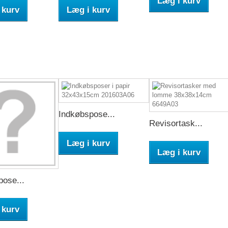
Læg i kurv
 kurv
Læg i kurv
Indkøbspose...
Revisortask...
Læg i kurv
Læg i kurv
ose...
 kurv