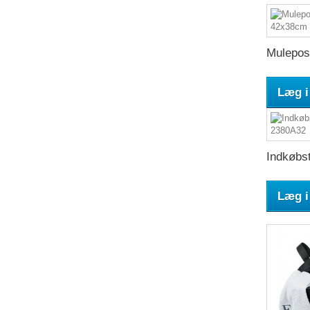
Mulepose
Læg i
Indkøbst
Læg i