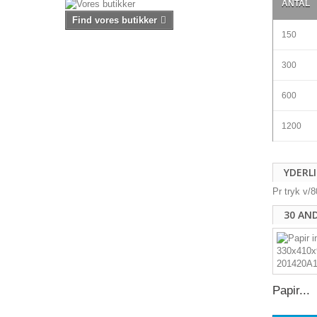
ANTAL
Find vores butikker
150
300
600
1200
YDERL
Pr tryk v/
30 AN
Papir...