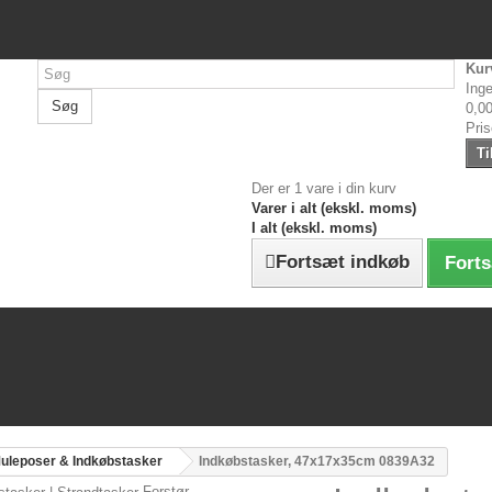
Kur
Inge
Søg
0,00
Pri
Ti
Der er 1 vare i din kurv
Varer i alt (ekskl. moms)
I alt (ekskl. moms)
Fortsæt indkøb
Forts
uleposer & Indkøbstasker
Indkøbstasker, 47x17x35cm 0839A32
Forstør