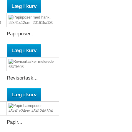
Læg i kurv
Papirposer...
Læg i kurv
Revisortask...
Læg i kurv
Papir...