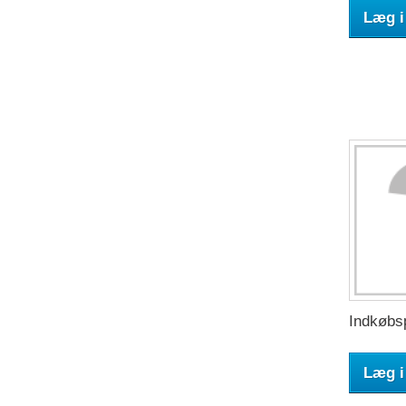
Læg i
Indkøbsp
Læg i