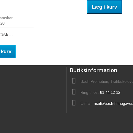
Læg i kurv
ask...
 kurv
Butiksinformation
Bach Promotion, Trafikskolev
Ring til os:
81 44 12 12
E-mail:
mail@bach-firmagaver