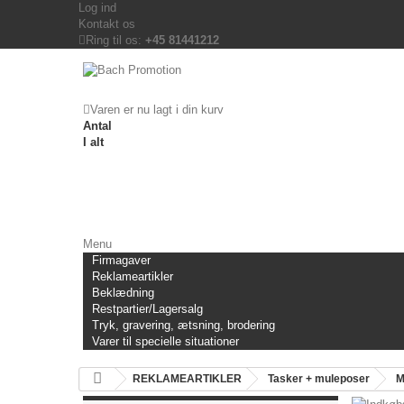
Log ind
Kontakt os
Ring til os:
+45 81441212
Varen er nu lagt i din kurv
Antal
I alt
Menu
Firmagaver
Reklameartikler
Beklædning
Restpartier/Lagersalg
Tryk, gravering, ætsning, brodering
Varer til specielle situationer
REKLAMEARTIKLER
Tasker + muleposer
M