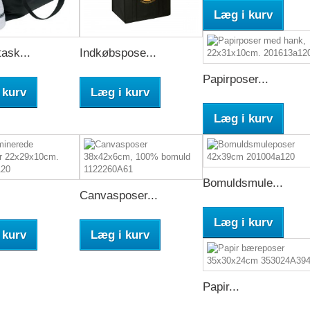
Læg i kurv
ask...
Indkøbspose...
Papirposer...
 kurv
Læg i kurv
Læg i kurv
Bomuldsmule...
Canvasposer...
Læg i kurv
 kurv
Læg i kurv
Papir...