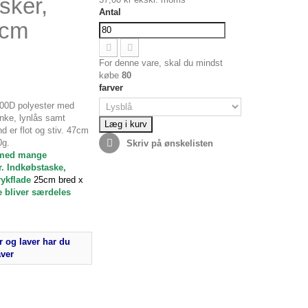
sker,
Antal
5cm
For denne vare, skal du mindst
købe
80
farver
600D polyester med
nke, lynlås samt
Læg i kurv
d er flot og stiv. 47cm
0g.
Skriv på ønskelisten
e med mange
. Indkøbstaske,
rykflade
25cm bred x
e bliver særdeles
 og laver har du
aver