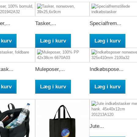
r,...
Tasker,...
Specialfrem...
 kurv
Læg i kurv
Læg i kurv
ask...
Muleposer,...
Indkøbspose...
 kurv
Læg i kurv
Læg i kurv
Jute...