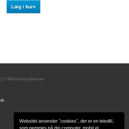
Læg i kurv
ej 2 7400 Herning Danmark
.dk
Websitet anvender "cookies", der er en tekstfil,
som gemmes på din computer, mobil el.