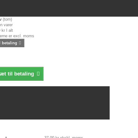
v
(tom)
n varer
 kr
I alt
serne er excl. moms
l betaling
æt til betaling
37,00 kr
ekskl. moms