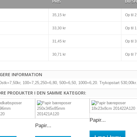
PRIS
DU SP
35,15 kr
Op til
2
33,30 kr
Op til
1 
31,45 kr
Op til
3
30,71 kr
Op til
7
IGERE INFORMATION
80stk=7,50kr, 100=7,25,250=6,80, 500=6,50, 1000=6,20. Trykopstart 530,00kr.
DRE PRODUKTER I DEN SAMME KATEGORI:
Papir...
Papir...