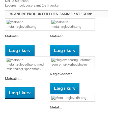
Kolli á 50/250stk.
Leveres i polypose samt 1-stk æske.
30 ANDRE PRODUKTER I DEN SAMME KATEGORI:
Matsatin...
Matsatin...
Læg i kurv
Læg i kurv
Nøglevedhæn...
Matsatin...
Læg i kurv
Læg i kurv
Metal...