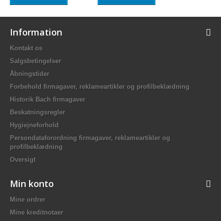
Information
Kontakt os
Salgsbetingelser
Åbningstider
Forbehold firmagaver, reklameartikler og profilbeklædning
Historik Bach firmagaver
Beskatningsregler
Hygiejneforhold
Persondataforordning firmagaver, reklameartikler og
profilbeklædning
Oversigt
Min konto
Mine ordrer
Mine kreditnotaer