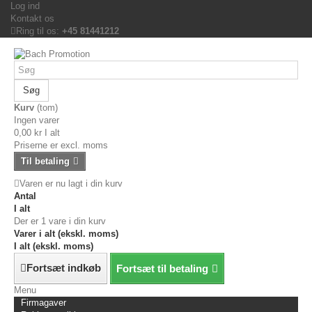
Log ind
Kontakt os
Ring til os:
+45 81441212
Søg
Kurv
(tom)
Ingen varer
0,00 kr
I alt
Priserne er excl. moms
Til betaling
Varen er nu lagt i din kurv
Antal
I alt
Der er 1 vare i din kurv
Varer i alt (ekskl. moms)
I alt (ekskl. moms)
Fortsæt indkøb
Fortsæt til betaling
Menu
Firmagaver