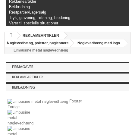
Reklameartikler
Beklædning
Restpartier/Lagersalg
Tryk, gravering, ætsning, brodering
Varer til specielle situationer
REKLAMEARTIKLER
Nøglevedhæng, poletter, nøglesnore
Nøglevedhæng med logo
Limousine metal nøglevedhæng
FIRMAGAVER
REKLAMEARTIKLER
BEKLÆDNING
Forstør
Forrige