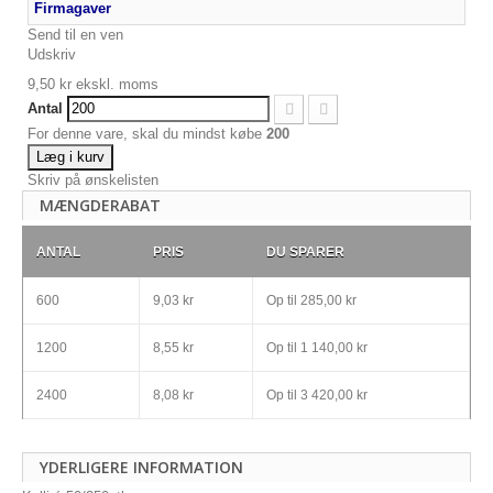
Firmagaver
Send til en ven
Udskriv
9,50 kr
ekskl. moms
Antal
For denne vare, skal du mindst købe
200
Læg i kurv
Skriv på ønskelisten
MÆNGDERABAT
ANTAL
PRIS
DU SPARER
600
9,03 kr
Op til
285,00 kr
1200
8,55 kr
Op til
1 140,00 kr
2400
8,08 kr
Op til
3 420,00 kr
YDERLIGERE INFORMATION