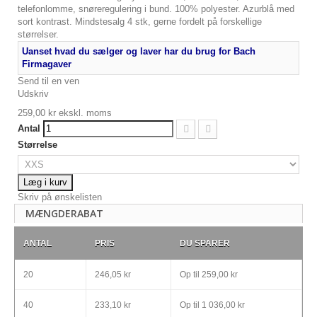
telefonlomme, snøreregulering i bund. 100% polyester. Azurblå med
sort kontrast. Mindstesalg 4 stk, gerne fordelt på forskellige
størrelser.
Uanset hvad du sælger og laver har du brug for Bach
Firmagaver
Send til en ven
Udskriv
259,00 kr
ekskl. moms
Antal
Størrelse
Læg i kurv
Skriv på ønskelisten
MÆNGDERABAT
ANTAL
PRIS
DU SPARER
20
246,05 kr
Op til
259,00 kr
40
233,10 kr
Op til
1 036,00 kr