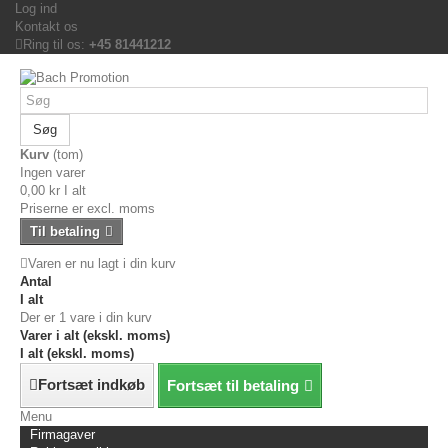
Log ind
Kontakt os
Ring til os:
+45 81441212
Søg
Kurv
(tom)
Ingen varer
0,00 kr
I alt
Priserne er excl. moms
Til betaling
Varen er nu lagt i din kurv
Antal
I alt
Der er 1 vare i din kurv
Varer i alt (ekskl. moms)
I alt (ekskl. moms)
Fortsæt indkøb
Fortsæt til betaling
Menu
Firmagaver