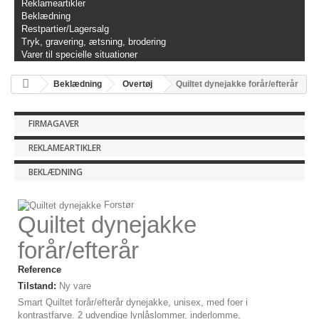
Reklameartikler
Beklædning
Restpartier/Lagersalg
Tryk, gravering, ætsning, brodering
Varer til specielle situationer
Beklædning
Overtøj
Quiltet dynejakke forår/efterår
FIRMAGAVER
REKLAMEARTIKLER
BEKLÆDNING
Forstør
Quiltet dynejakke
forår/efterår
Reference
Tilstand:
Ny vare
Smart Quiltet forår/efterår dynejakke, unisex, med foer i
kontrastfarve. 2 udvendige lynlåslommer, inderlomme,