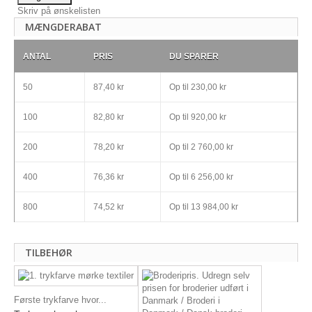
Skriv på ønskelisten
MÆNGDERABAT
ANTAL
PRIS
DU SPARER
50
87,40 kr
Op til
230,00 kr
100
82,80 kr
Op til
920,00 kr
200
78,20 kr
Op til
2 760,00 kr
400
76,36 kr
Op til
6 256,00 kr
800
74,52 kr
Op til
13 984,00 kr
TILBEHØR
Første trykfarve hvor...