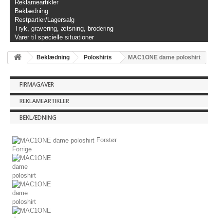
Reklameartikler
Beklædning
Restpartier/Lagersalg
Tryk, gravering, ætsning, brodering
Varer til specielle situationer
Beklædning
Poloshirts
MAC1ONE dame poloshirt
FIRMAGAVER
REKLAMEARTIKLER
BEKLÆDNING
Forstør
Forrige