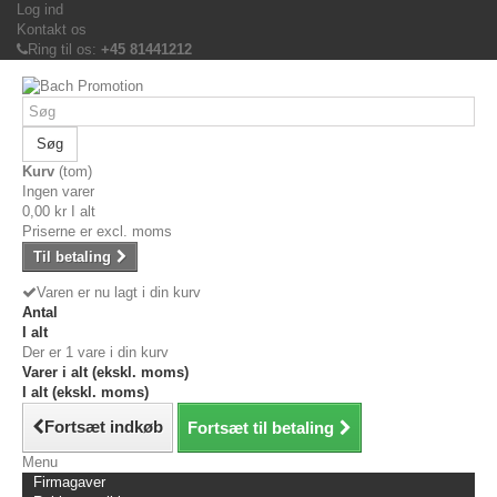
Log ind
Kontakt os
Ring til os:
+45 81441212
Søg
Kurv
(tom)
Ingen varer
0,00 kr
I alt
Priserne er excl. moms
Til betaling
Varen er nu lagt i din kurv
Antal
I alt
Der er 1 vare i din kurv
Varer i alt (ekskl. moms)
I alt (ekskl. moms)
Fortsæt indkøb
Fortsæt til betaling
Menu
Firmagaver