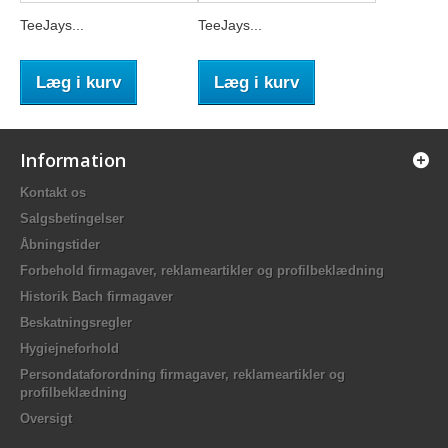
TeeJays...
TeeJays...
Læg i kurv
Læg i kurv
Information
Kontakt os
Salgsbetingelser
Åbningstider
Forbehold firmagaver, reklameartikler og profilbeklædning
Historik Bach firmagaver
Beskatningsregler
Hygiejneforhold
Persondataforordning firmagaver, reklameartikler og
profilbeklædning
Oversigt