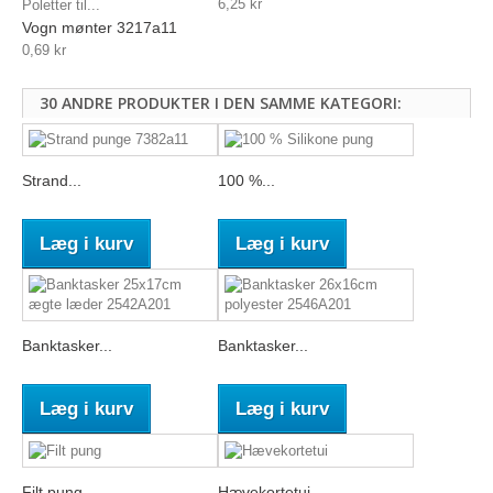
6,25 kr
Poletter til...
Vogn mønter 3217a11
0,69 kr
30 ANDRE PRODUKTER I DEN SAMME KATEGORI:
Strand...
100 %...
Læg i kurv
Læg i kurv
Banktasker...
Banktasker...
Læg i kurv
Læg i kurv
Filt pung
Hævekortetui