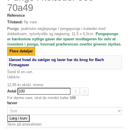
70a49
Reference
Tilstand:
Ny vare
Punge
, praktiske nøglepunge / pengepunge i kolæder med
dobbeltsøm, nylonlynlås og nøglering. 11,5 x 6,5cm.
Pengepunge
er kærkomne nyttige gaver der sparer modtageren for selv at
investere i punge, hvorved præferencen overfor giveren styrkes.
Flere detaljer
Uanset hvad du sælger og laver har du brug for Bach
Firmagaver
Send til en ven
Udskriv
12,95 kr
ekskl. moms
Antal
For denne vare, skal du mindst købe
100
farver
Læg i kurv
Skriv på ønskelisten