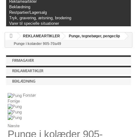
Reklameartikler
Beklædning
Restpartier/Lagersalg
Tryk, gravering, ætsning, brodering
Varer til specielle situationer
REKLAMEARTIKLER
Punge, tegnebøger, pengeclip
Punge i kolæder 905-70a49
FIRMAGAVER
REKLAMEARTIKLER
BEKLÆDNING
Forstør
Forrige
Næste
Punge i kolæder 905-