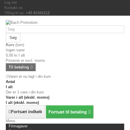
Log ind
Kontakt os
Ring til os:
+45 81441212
Søg
Kurv
(tom)
Ingen varer
0,00 kr
I alt
Priserne er excl. moms
Til betaling
Varen er nu lagt i din kurv
Antal
I alt
Der er 1 vare i din kurv
Varer i alt (ekskl. moms)
I alt (ekskl. moms)
Fortsæt indkøb
Fortsæt til betaling
Menu
Firmagaver