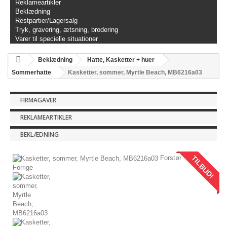
Reklameartikler
Beklædning
Restpartier/Lagersalg
Tryk, gravering, ætsning, brodering
Varer til specielle situationer
Beklædning
Hatte, Kasketter + huer
Sommerhatte
Kasketter, sommer, Myrtle Beach, MB6216a03
FIRMAGAVER
REKLAMEARTIKLER
BEKLÆDNING
TILBUD!
Forstør
Forrige