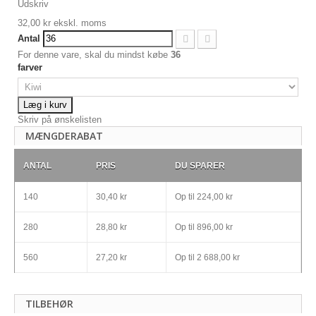
Udskriv
32,00 kr
ekskl. moms
Antal
For denne vare, skal du mindst købe
36
farver
Læg i kurv
Skriv på ønskelisten
MÆNGDERABAT
ANTAL
PRIS
DU SPARER
140
30,40 kr
Op til
224,00 kr
280
28,80 kr
Op til
896,00 kr
560
27,20 kr
Op til
2 688,00 kr
TILBEHØR