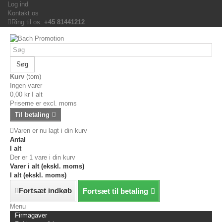
Log ind
Kontakt os
Ring til os:
+45 81441212
Søg
Kurv
(tom)
Ingen varer
0,00 kr
I alt
Priserne er excl. moms
Til betaling
Varen er nu lagt i din kurv
Antal
I alt
Der er 1 vare i din kurv
Varer i alt (ekskl. moms)
I alt (ekskl. moms)
Fortsæt indkøb
Fortsæt til betaling
Menu
Firmagaver