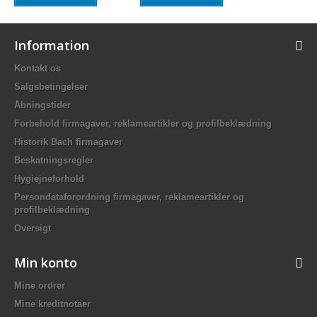
Information
Kontakt os
Salgsbetingelser
Åbningstider
Forbehold firmagaver, reklameartikler og profilbeklædning
Historik Bach firmagaver
Beskatningsregler
Hygiejneforhold
Persondataforordning firmagaver, reklameartikler og
profilbeklædning
Oversigt
Min konto
Mine ordrer
Mine kreditnotaer