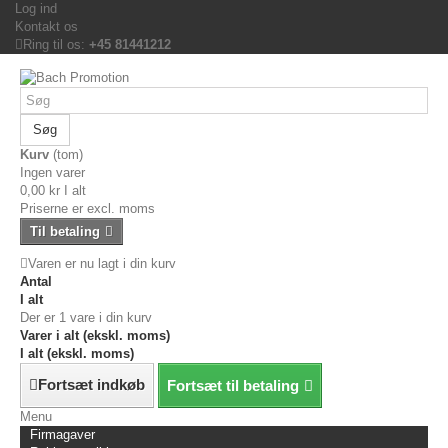
Log ind
Kontakt os
Ring til os:
+45 81441212
Søg
Kurv
(tom)
Ingen varer
0,00 kr
I alt
Priserne er excl. moms
Til betaling
Varen er nu lagt i din kurv
Antal
I alt
Der er 1 vare i din kurv
Varer i alt (ekskl. moms)
I alt (ekskl. moms)
Fortsæt indkøb
Fortsæt til betaling
Menu
Firmagaver