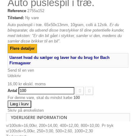
Auto puslespil i træ.
Reference
2755a152
Tilstand:
Ny vare
Auto puslespil i træ. 65x50x13mm, 10gram, colli á 12stk.
Er du
bilreparatør, da udsend disse træstykker til dine potentielle kunder,
med teksten: "Er din bil gået i stykker, samler vi den, medens du
samler disse brikker til en bil".
Flere detaljer
Uanset hvad du sælger og laver har du brug for Bach
Firmagaver
Send til en ven
Udskriv
16,00 kr
ekskl. moms
Antal
For denne vare, skal du mindst købe
100
Læg i kurv
Skriv på ønskelisten
YDERLIGERE INFORMATION
v/100stk=16,00kr, 200=14,00, 400=12,00, 800=10,00. Pr tryk
v/100stk=5,00kr, 250=3,00, 500=2,60, 1000=2,30