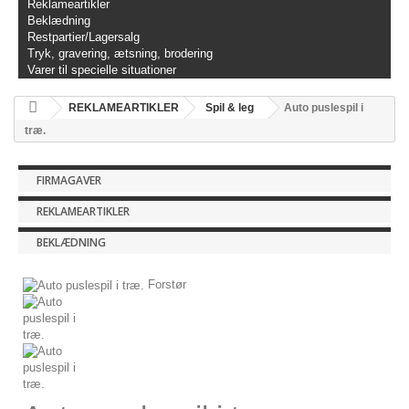
Reklameartikler
Beklædning
Restpartier/Lagersalg
Tryk, gravering, ætsning, brodering
Varer til specielle situationer
REKLAMEARTIKLER
Spil & leg
Auto puslespil i
træ.
FIRMAGAVER
REKLAMEARTIKLER
BEKLÆDNING
Forstør