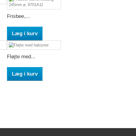
Frisbee,...
Læg i kurv
Fløjte med...
Læg i kurv