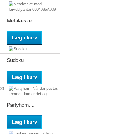
Metalæske...
Læg i kurv
Sudoku
Læg i kurv
Partyhorn....
Læg i kurv