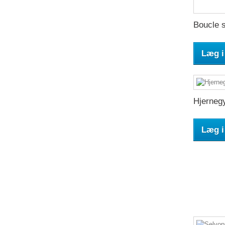
Boucle s
Læg i
Hjerneg
Læg i