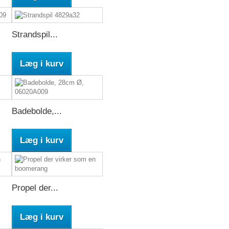
Strandspil...
Læg i kurv
Badebolde,...
Læg i kurv
Propel der...
Læg i kurv