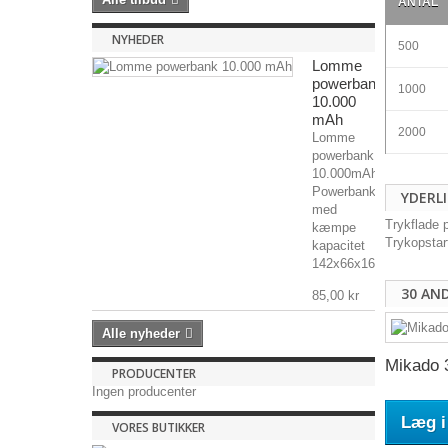
ANTAL
NYHEDER
500
Lomme
powerbank
1000
10.000
mAh
2000
Lomme
powerbank
10.000mAh
Powerbank
YDERL
med
Trykflade 
kæmpe
Trykopstar
kapacitet
142x66x16mm,...
30 AN
85,00 kr
Alle nyheder
Mikado 
PRODUCENTER
Ingen producenter
Læg i
VORES BUTIKKER