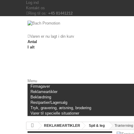
Log ind
Kontakt os
Ring til os:
+45 81441212
Varen er nu lagt i din kurv
Antal
I alt
Menu
Firmagaver
Reklameartikler
Beklædning
Restpartier/Lagersalg
Tryk, gravering, ætsning, brodering
Varer til specielle situationer
REKLAMEARTIKLER
Spil & leg
Træterning