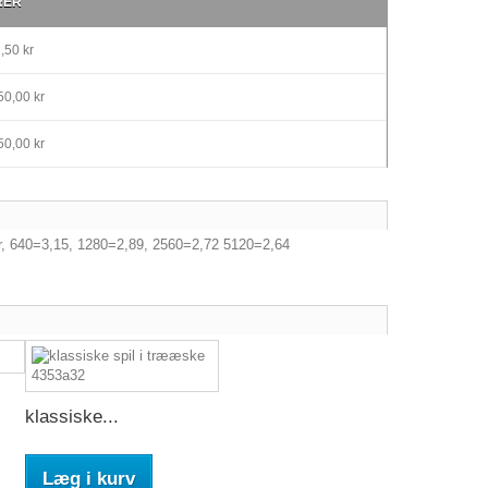
RER
,50 kr
0,00 kr
0,00 kr
kr, 640=3,15, 1280=2,89, 2560=2,72 5120=2,64
klassiske...
Læg i kurv