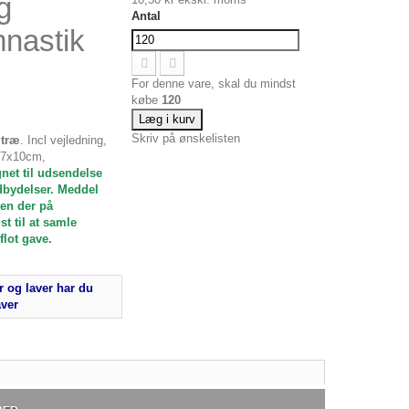
g
Antal
nastik
For denne vare, skal du mindst
købe
120
Læg i kurv
Skriv på ønskelisten
 træ
. Incl vejledning,
17x10cm,
net til udsendelse
ydelser. Meddel
den der på
t til at samle
flot gave.
 og laver har du
aver