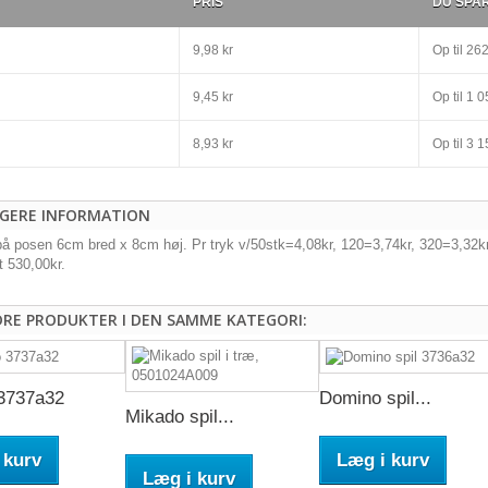
PRIS
DU SPA
9,98 kr
Op til
262
9,45 kr
Op til
1 05
8,93 kr
Op til
3 15
IGERE INFORMATION
på posen 6cm bred x 8cm høj. Pr tryk v/50stk=4,08kr, 120=3,74kr, 320=3,32
t 530,00kr.
DRE PRODUKTER I DEN SAMME KATEGORI:
3737a32
Domino spil...
Mikado spil...
 kurv
Læg i kurv
Læg i kurv