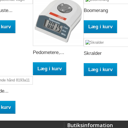
ste...
Boomerang
 kurv
Læg i kurv
Pedometere,...
Skralder
Læg i kurv
Læg i kurv
e...
 kurv
Butiksinformation