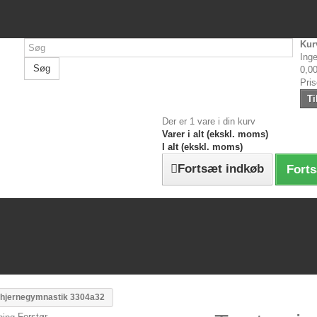
Kur
Inge
Søg
0,00
Pri
Ti
Der er 1 vare i din kurv
Varer i alt (ekskl. moms)
I alt (ekskl. moms)
Fortsæt indkøb
Forts
 hjernegymnastik 3304a32
Forstør