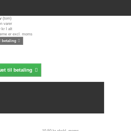
v
(tom)
n varer
 kr
I alt
serne er excl. moms
l betaling
æt til betaling
10,50 kr
ekskl. moms