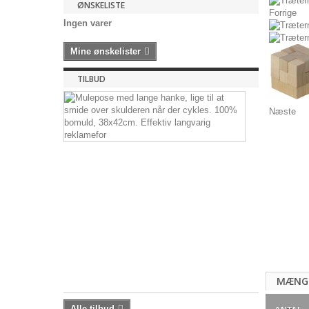
ØNSKELISTE
Forrige
Ingen varer
Mine ønskelister
TILBUD
Muleposer
med
Næste
lange
hanke,
bomuld,
38x42cm
Muleposer
med
lange
hanke,
bomuld,...
5,04 kr
-40%
8,40
MÆNG
kr
Alle tilbud