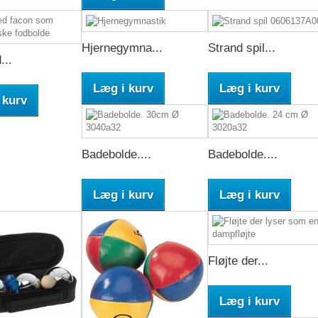
Hjernegymna...
Strand spil...
...
Læg i kurv
Læg i kurv
 kurv
Badebolde....
Badebolde....
Læg i kurv
Læg i kurv
Fløjte der...
Læg i kurv