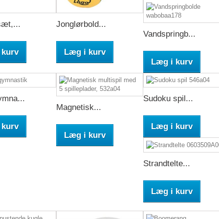
æt,...
Jonglørbold...
Vandspringb...
 kurv
Læg i kurv
Læg i kurv
ymna...
Sudoku spil...
Magnetisk...
 kurv
Læg i kurv
Læg i kurv
Strandtelte...
Læg i kurv