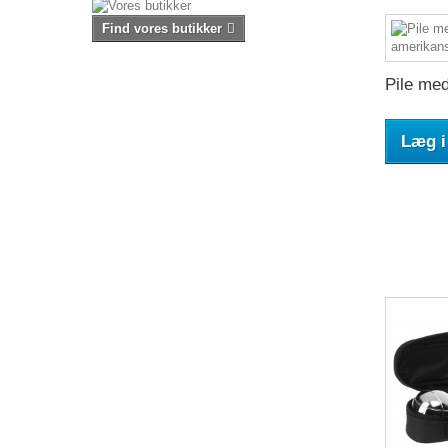
Find vores butikker
Pile med
Læg i