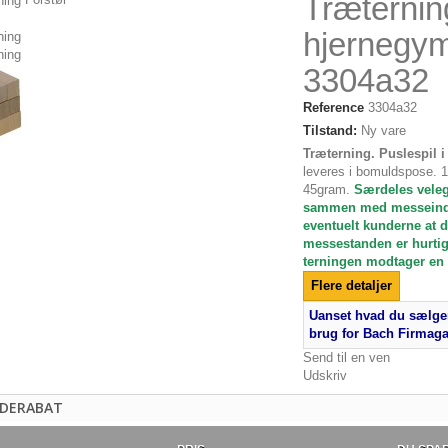
Træternin
hjernegym
3304a32
Reference
3304a32
Tilstand:
Ny vare
Træterning. Puslespil i
leveres i bomuldspose. 
45gram.
Særdeles veleg
sammen med messeindb
eventuelt kunderne at 
messestanden er hurtigs
terningen modtager en 
Flere detaljer
Uanset hvad du sælger
brug for Bach Firmag
Send til en ven
Udskriv
DERABAT