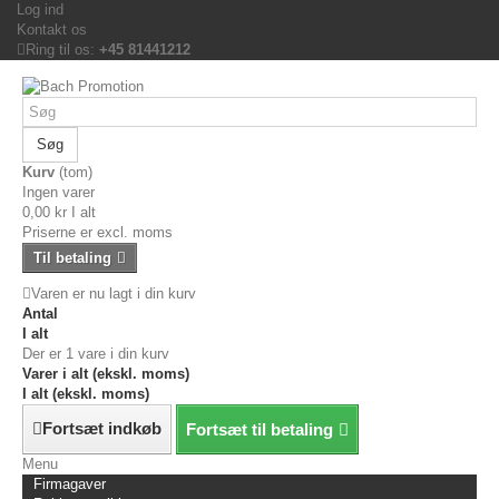
Log ind
Kontakt os
Ring til os:
+45 81441212
Søg
Kurv
(tom)
Ingen varer
0,00 kr
I alt
Priserne er excl. moms
Til betaling
Varen er nu lagt i din kurv
Antal
I alt
Der er 1 vare i din kurv
Varer i alt (ekskl. moms)
I alt (ekskl. moms)
Fortsæt indkøb
Fortsæt til betaling
Menu
Firmagaver