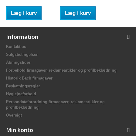
Læg i kurv
Læg i kurv
Information
Kontakt os
Salgsbetingelser
Åbningstider
Forbehold firmagaver, reklameartikler og profilbeklædning
Historik Bach firmagaver
Beskatningsregler
Hygiejneforhold
Persondataforordning firmagaver, reklameartikler og
profilbeklædning
Oversigt
Min konto