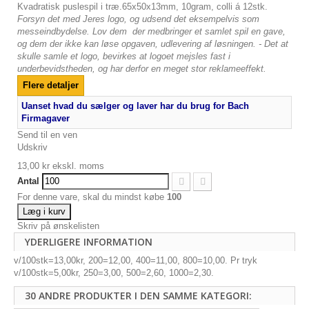
Kvadratisk puslespil i træ.65x50x13mm, 10gram, colli á 12stk.
Forsyn det med Jeres logo, og udsend det eksempelvis som
messeindbydelse. Lov dem der medbringer et samlet spil en gave,
og dem der ikke kan løse opgaven,
udlevering af løsningen. - Det at
skulle samle et logo, bevirkes at logoet mejsles fast i
underbevidstheden, og har derfor en meget stor reklameeffekt.
Flere detaljer
Uanset hvad du sælger og laver har du brug for Bach
Firmagaver
Send til en ven
Udskriv
13,00 kr
ekskl. moms
Antal
For denne vare, skal du mindst købe
100
Læg i kurv
Skriv på ønskelisten
YDERLIGERE INFORMATION
v/100stk=13,00kr, 200=12,00, 400=11,00, 800=10,00. Pr tryk
v/100stk=5,00kr, 250=3,00, 500=2,60, 1000=2,30.
30 ANDRE PRODUKTER I DEN SAMME KATEGORI: