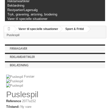
Reklameartikler
Beklædning
Restpartier/Lagersalg
Tryk, gravering, ætsning, brodering
Varer til specielle situationer
Varer til specielle situationer
Sport & Fritid
Puslespil
FIRMAGAVER
REKLAMEARTIKLER
BEKLÆDNING
Forstør
Puslespil
Reference
2077a152
Tilstand:
Ny vare