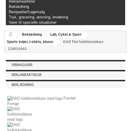
Reklameartikler
Beklædning
Restpartier/Lagersalg
Tryk, gravering, ætsning, brodering
Varer til specielle situationer
Beklædning
Løb, Cykel & Sport
Sports trøjer, t-shirts, bluser
DAD Flot funktionsbluse
134014A61
FIRMAGAVER
REKLAMEARTIKLER
BEKLÆDNING
Forstør
Forrige