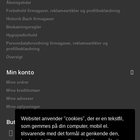
Åbningstider
Forbehold firmagaver, reklameartikler og profilbeklædning
Historik Bach firmagaver
Beskatningsregler
Hygiejneforhold
Persondataforordning firmagaver, reklameartikler og
profilbeklædning
Oversigt
Min konto
Mine ordrer
Mine kreditnotaer
Mine adresser
Mine oplysninger
Websitet anvender "cookies", der er en tekstfil,
Butiksinformation
som gemmes på din computer, mobil el.
tilsvarende med det formål at genkende den,
Bach Promotion, Trafikskolevej 2 7400 Herning Danmark