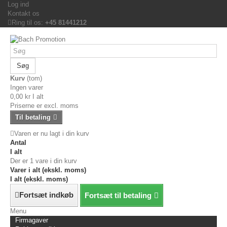
Log ind
Kontakt os
Ring til os:
+45 81441212
Søg
Kurv
(tom)
Ingen varer
0,00 kr
I alt
Priserne er excl. moms
Til betaling
Varen er nu lagt i din kurv
Antal
I alt
Der er 1 vare i din kurv
Varer i alt (ekskl. moms)
I alt (ekskl. moms)
Fortsæt indkøb
Fortsæt til betaling
Menu
Firmagaver