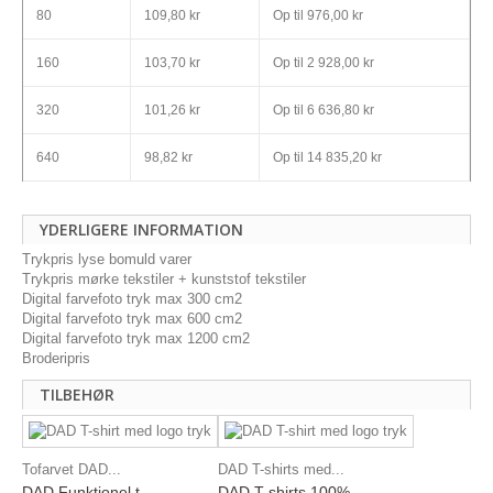
80
109,80 kr
Op til
976,00 kr
160
103,70 kr
Op til
2 928,00 kr
320
101,26 kr
Op til
6 636,80 kr
640
98,82 kr
Op til
14 835,20 kr
YDERLIGERE INFORMATION
Trykpris lyse bomuld varer
Trykpris mørke tekstiler + kunststof tekstiler
Digital farvefoto tryk max 300 cm2
Digital farvefoto tryk max 600 cm2
Digital farvefoto tryk max 1200 cm2
Broderipris
TILBEHØR
Tofarvet DAD...
DAD T-shirts med...
DAD Funktionel t-...
DAD T-shirts 100%...