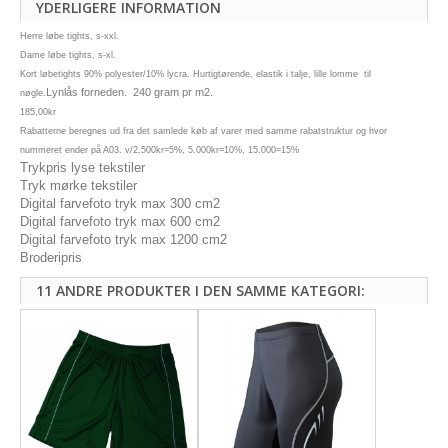
YDERLIGERE INFORMATION
Herre løbe tights, s-xxl.
Dame løbe tights, s-xl.
Kort løbetights 90% polyester/10% lycra. Hurtigtørende, elastik i talje, lille lomme til
Lynlås forneden. 240 gram pr m2.
nøgle.
185,00kr
Rabatterne beregnes ud fra det samlede køb af varer med samme rabatstruktur og hvor
nummeret ender på A03. v/2.500kr=5%, 5.000kr=10%, 15.000=15%
Trykpris lyse tekstiler
Tryk mørke tekstiler
Digital farvefoto tryk max 300 cm2
Digital farvefoto tryk max 600 cm2
Digital farvefoto tryk max 1200 cm2
Broderipris
11 ANDRE PRODUKTER I DEN SAMME KATEGORI: