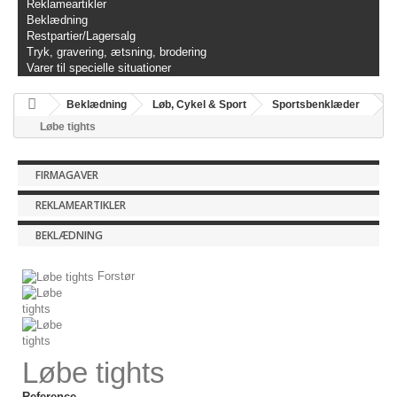
Reklameartikler
Beklædning
Restpartier/Lagersalg
Tryk, gravering, ætsning, brodering
Varer til specielle situationer
Beklædning
Løb, Cykel & Sport
Sportsbenklæder
Løbe tights
FIRMAGAVER
REKLAMEARTIKLER
BEKLÆDNING
Forstør
Løbe tights
Reference