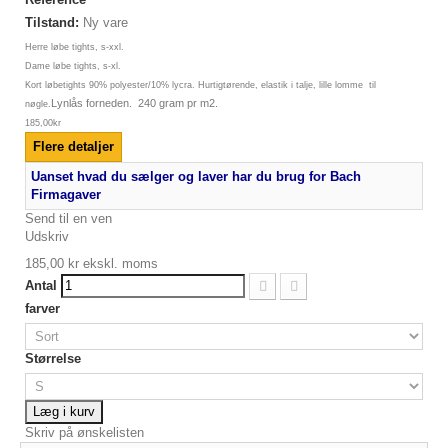
Tilstand:
Ny vare
Herre løbe tights, s-xxl.
Dame løbe tights, s-xl.
Kort løbetights 90% polyester/10% lycra. Hurtigtørende, elastik i talje, lille lomme til
Lynlås forneden. 240 gram pr m2.
nøgle.
185,00kr
Flere detaljer
Uanset hvad du sælger og laver har du brug for Bach
Firmagaver
Send til en ven
Udskriv
185,00 kr
ekskl. moms
Antal
farver
Størrelse
Læg i kurv
Skriv på ønskelisten