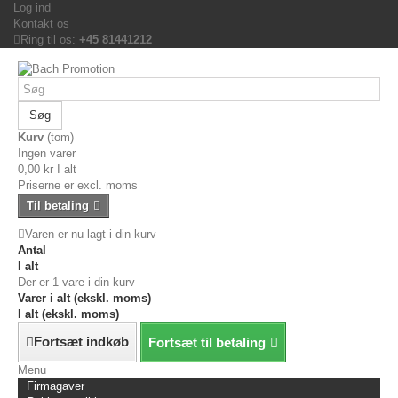
Log ind
Kontakt os
Ring til os:
+45 81441212
Søg
Kurv
(tom)
Ingen varer
0,00 kr
I alt
Priserne er excl. moms
Til betaling
Varen er nu lagt i din kurv
Antal
I alt
Der er 1 vare i din kurv
Varer i alt (ekskl. moms)
I alt (ekskl. moms)
Fortsæt indkøb
Fortsæt til betaling
Menu
Firmagaver