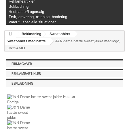
Reklameartikler
Beklædning
Restpartier/Lagersalg
Tryk, gravering, ætsning, brodering
Varer til specielle situationer
Beklædning
Sweat-shirts
Sweat-shirts med hætte
J&N dame hætte sweat jakke med logo,
JN594A03
FIRMAGAVER
REKLAMEARTIKLER
BEKLÆDNING
Forstør
Forrige