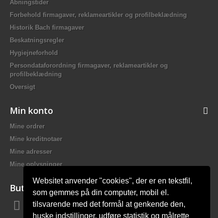
Åbningstider
Forbehold firmagaver, reklameartikler og profilbeklædning
Historik Bach firmagaver
Beskatningsregler
Hygiejneforhold
Persondataforordning firmagaver, reklameartikler og
profilbeklædning
Oversigt
Min konto
Mine ordrer
Mine kreditnotaer
Mine adresser
Mine oplysninger
Websitet anvender "cookies", der er en tekstfil,
Butiksinformation
som gemmes på din computer, mobil el.
tilsvarende med det formål at genkende den,
Bach Promotion, Trafikskolevej 2 7400 Herning Danmark
huske indstillinger, udføre statistik og målrette