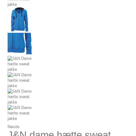
Næste
J&N dame hætte sweat