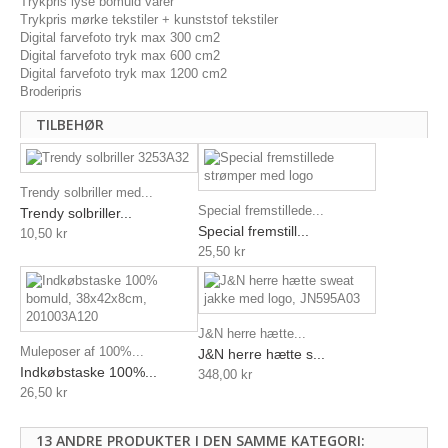
Trykpris lyse bomuld varer
Trykpris mørke tekstiler + kunststof tekstiler
Digital farvefoto tryk max 300 cm2
Digital farvefoto tryk max 600 cm2
Digital farvefoto tryk max 1200 cm2
Broderipris
TILBEHØR
Trendy solbriller med...
Special fremstillede...
Trendy solbriller...
Special fremstill...
10,50 kr
25,50 kr
J&N herre hætte...
Muleposer af 100%...
J&N herre hætte s...
Indkøbstaske 100%...
348,00 kr
26,50 kr
13 ANDRE PRODUKTER I DEN SAMME KATEGORI: