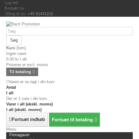
Log ind
Kontakt os
Ring til os:
+45 81441212
Søg
Kurv
(tom)
Ingen varer
0,00 kr
I alt
Priserne er excl. moms
Til betaling
Varen er nu lagt i din kurv
Antal
I alt
Der er 1 vare i din kurv
Varer i alt (ekskl. moms)
I alt (ekskl. moms)
Fortsæt indkøb
Fortsæt til betaling
Menu
Firmagaver