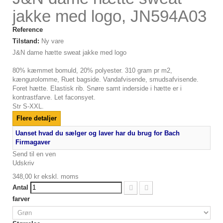
jakke med logo, JN594A03
Reference
Tilstand:
Ny vare
J&N dame hætte sweat jakke med logo
80% kæmmet bomuld, 20% polyester. 310 gram pr m2,
kængurolomme, Ruet bagside. Vandafvisende, smudsafvisende.
Foret hætte. Elastisk rib. Snøre samt inderside i hætte er i
kontrastfarve. Let faconsyet.
Str S-XXL.
Flere detaljer
Uanset hvad du sælger og laver har du brug for Bach
Firmagaver
Send til en ven
Udskriv
348,00 kr
ekskl. moms
Antal
farver