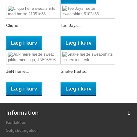
Clique...
Tee Jays...
Læg i kurv
Læg i kurv
J&N herre...
Snake hætte...
Læg i kurv
Læg i kurv
Information
Kontakt os
Salgsbetingelser