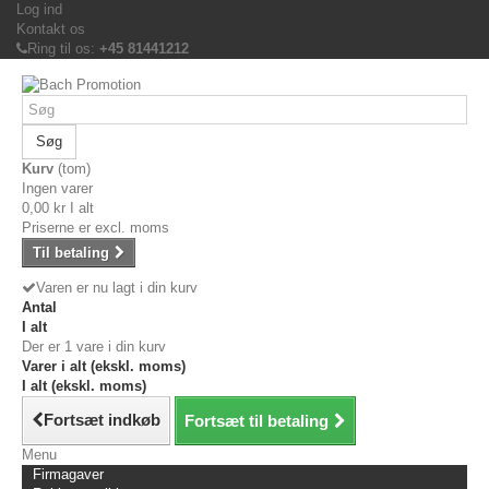
Log ind
Kontakt os
Ring til os:
+45 81441212
Søg
Kurv
(tom)
Ingen varer
0,00 kr
I alt
Priserne er excl. moms
Til betaling
Varen er nu lagt i din kurv
Antal
I alt
Der er 1 vare i din kurv
Varer i alt (ekskl. moms)
I alt (ekskl. moms)
Fortsæt indkøb
Fortsæt til betaling
Menu
Firmagaver