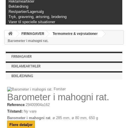
Reklameartikler
Beklædning
Restpartier/Lagersalg
Tryk, gravering, ætsning, brodering
Varer til specielle situationer
FIRMAGAVER
Termometre & vejrstationer
Barometer i mahogni rat.
FIRMAGAVER
REKLAMEARTIKLER
BEKLÆDNING
Forstør
Barometer i mahogni rat.
Reference
29400904a162
Tilstand:
Ny vare
Barometer i mahogni rat
. ø 285 mm, ø 80 mm, 650 g
Flere detaljer