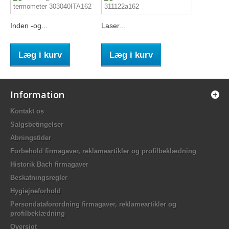
Inden -og...
Laser...
Læg i kurv
Læg i kurv
Information
Kontakt os
Salgsbetingelser
Åbningstider
Forbehold firmagaver, reklameartikler og profilbeklædning
Historik Bach firmagaver
Beskatningsregler
Hygiejneforhold
Persondataforordning firmagaver, reklameartikler og
profilbeklædning
Oversigt