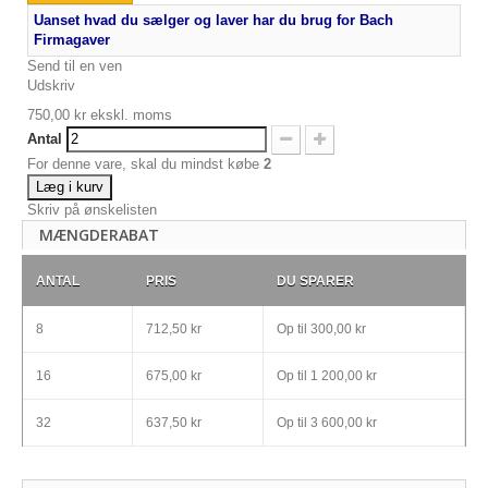
Uanset hvad du sælger og laver har du brug for Bach
Firmagaver
Send til en ven
Udskriv
750,00 kr
ekskl. moms
Antal
For denne vare, skal du mindst købe
2
Læg i kurv
Skriv på ønskelisten
MÆNGDERABAT
ANTAL
PRIS
DU SPARER
8
712,50 kr
Op til
300,00 kr
16
675,00 kr
Op til
1 200,00 kr
32
637,50 kr
Op til
3 600,00 kr