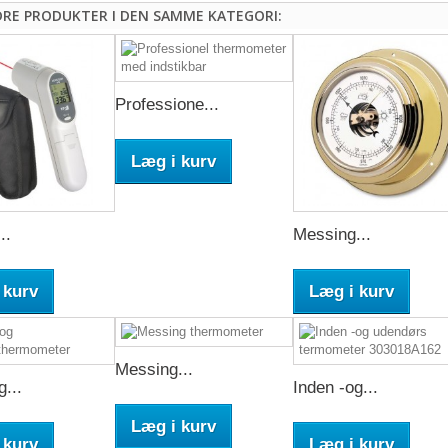
DRE PRODUKTER I DEN SAMME KATEGORI:
Professione...
Læg i kurv
..
Messing...
 kurv
Læg i kurv
Messing...
g...
Inden -og...
Læg i kurv
 kurv
Læg i kurv