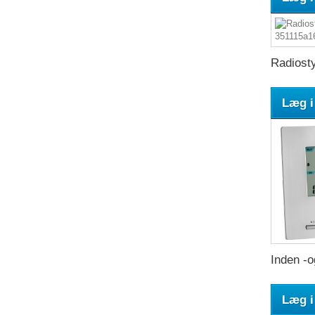
Radiosty
Læg i
Inden -o
Læg i