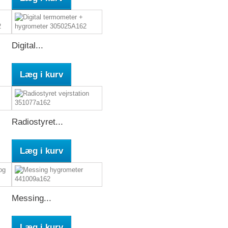
Digital...
Læg i kurv
Radiostyret...
Læg i kurv
Messing...
Læg i kurv