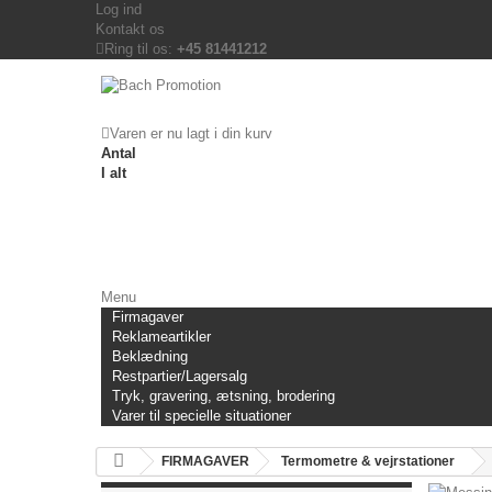
Log ind
Kontakt os
Ring til os:
+45 81441212
Varen er nu lagt i din kurv
Antal
I alt
Menu
Firmagaver
Reklameartikler
Beklædning
Restpartier/Lagersalg
Tryk, gravering, ætsning, brodering
Varer til specielle situationer
FIRMAGAVER
Termometre & vejrstationer