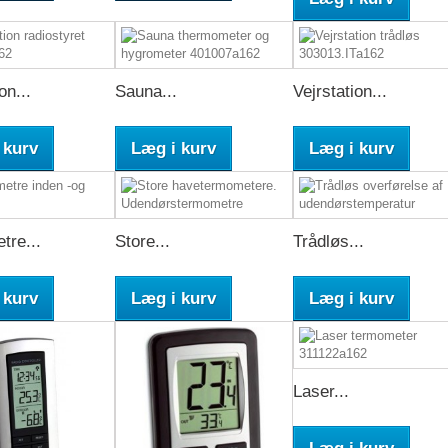
on...
Sauna...
Vejrstation...
 kurv
Læg i kurv
Læg i kurv
tre...
Store...
Trådløs...
 kurv
Læg i kurv
Læg i kurv
Laser...