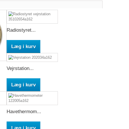
Radiostyret...
Læg i kurv
Vejrstation...
Læg i kurv
Havethermom...
Læg i kurv