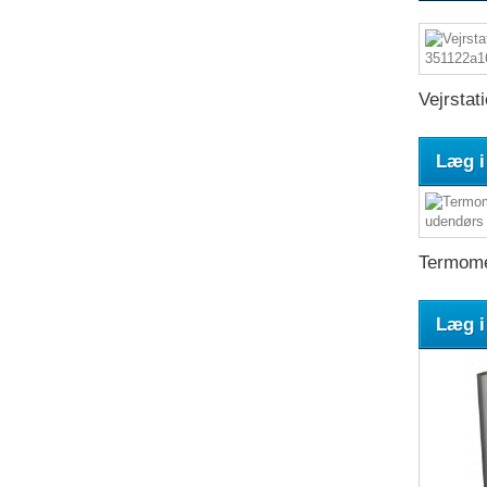
Vejrstati
Læg i
Termome
Læg i