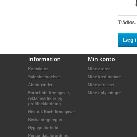
Trådløs.
Læg i
Information
Min konto
Kontakt os
Mine ordrer
Salgsbetingelser
Mine kreditnotaer
Åbningstider
Mine adresser
Forbehold firmagaver,
Mine oplysninger
reklameartikler og
profilbeklædning
Historik Bach firmagaver
Beskatningsregler
Hygiejneforhold
Persondataforordning