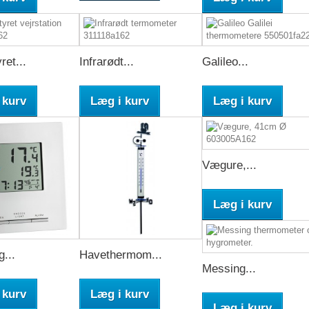
ret...
Infrarødt...
Galileo...
 kurv
Læg i kurv
Læg i kurv
Vægure,...
Læg i kurv
g...
Havethermom...
Messing...
 kurv
Læg i kurv
Læg i kurv