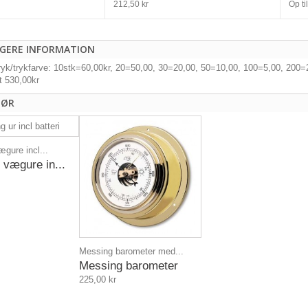
212,50 kr
Op til
IGERE INFORMATION
tryk/trykfarve: 10stk=60,00kr, 20=50,00, 30=20,00, 50=10,00, 100=5,00, 200
t 530,00kr
HØR
gure incl...
vægure in...
Messing barometer med...
Messing barometer
225,00 kr