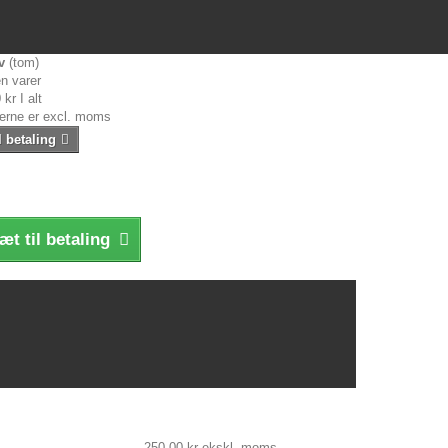
v
(tom)
n varer
 kr
I alt
serne er excl. moms
l betaling
æt til betaling
250,00 kr
ekskl. moms