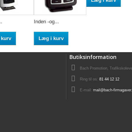
Læg i kurv
..
Inden -og...
 kurv
Læg i kurv
Butiksinformation
Bach Promotion, Trafikskolev
Ring til os:
81 44 12 12
E-mail:
mail@bach-firmagaver