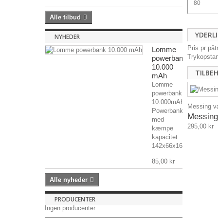
80
Alle tilbud
YDERL
NYHEDER
Pris pr på
Lomme
Trykopstar
powerbank
10.000
TILBE
mAh
Lomme
powerbank
10.000mAh
Messing væ
Powerbank
Messing 
med
295,00 kr
kæmpe
kapacitet
142x66x16mm,...
85,00 kr
Alle nyheder
PRODUCENTER
Ingen producenter