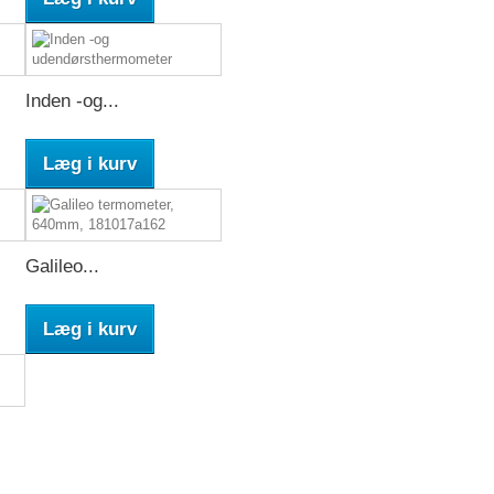
Inden -og...
Læg i kurv
Galileo...
Læg i kurv