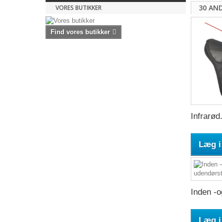
30 AN
VORES BUTIKKER
Find vores butikker
Infrarød.
Læg i
Inden -o
Læg i