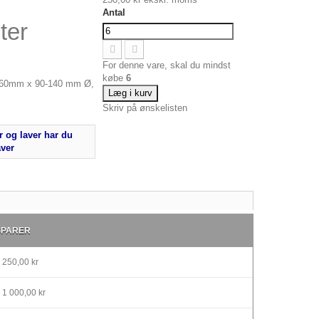
Antal
ter
For denne vare, skal du mindst
købe
6
 60mm x 90-140 mm Ø,
Læg i kurv
Skriv på ønskelisten
 og laver har du
aver
SPARER
250,00 kr
1 000,00 kr