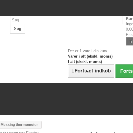
Kur
Inge
Søg
0,00
Pri
Ti
Der er 1 vare i din kurv
Varer i alt (ekskl. moms)
I alt (ekskl. moms)
Fortsæt indkøb
Forts
Messing thermometer
Forstør