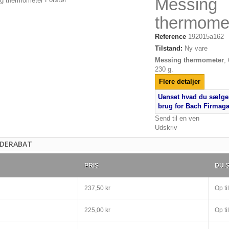
Messing
thermome
Reference
192015a162
Tilstand:
Ny vare
Messing thermometer
,
230 g.
Flere detaljer
Uanset hvad du sælger
brug for Bach Firmag
Send til en ven
Udskriv
DERABAT
PRIS
DU 
237,50 kr
Op til
225,00 kr
Op til