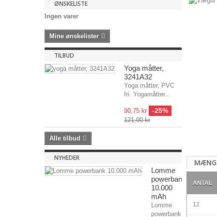
ØNSKELISTE
Ingen varer
Mine ønskelister
TILBUD
Yoga måtter,
3241A32
Yoga måtter, PVC
fri. Yogamåtter...
-25%
90,75 kr
121,00 kr
Alle tilbud
NYHEDER
MÆNG
Lomme
powerbank
ANTAL
10.000
mAh
12
Lomme
powerbank