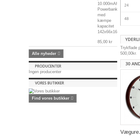
10.000mAh
24
Powerbank
med
48
kæmpe
kapacitet
142x66x16mm,...
YDERL
85,00 kr
Trykflade 
500,00kr.
Alle nyheder
30 AN
PRODUCENTER
Ingen producenter
VORES BUTIKKER
Find vores butikker
Vægure.