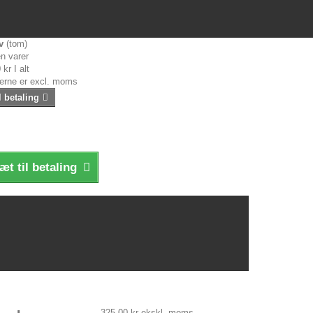
v
(tom)
n varer
 kr
I alt
serne er excl. moms
l betaling
æt til betaling
325,00 kr
ekskl. moms