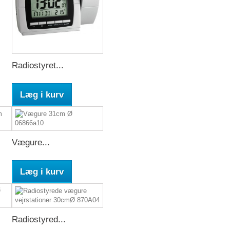
Radiostyret...
Læg i kurv
Vægure...
Læg i kurv
Radiostyred...