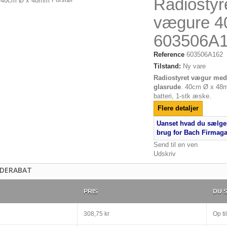
Radiostyr
vægure 4
603506A
Reference
603506A162
Tilstand:
Ny vare
Radiostyret vægur me
glasrude
. 40cm Ø x 48m
batteri, 1-stk æske.
Flere detaljer
Uanset hvad du sælger
brug for Bach Firmag
Send til en ven
Udskriv
DERABAT
PRIS
DU 
308,75 kr
Op til