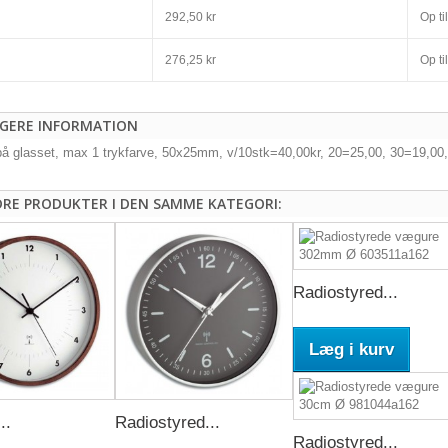
292,50 kr
Op til
276,25 kr
Op til
IGERE INFORMATION
på glasset, max 1 trykfarve, 50x25mm, v/10stk=40,00kr, 20=25,00, 30=19,00
DRE PRODUKTER I DEN SAMME KATEGORI:
Radiostyred...
Læg i kurv
..
Radiostyred...
Radiostyred...