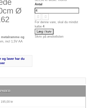
ede
Antal
0cm Ø
162
For denne vare, skal du mindst
købe
4
Læg i kurv
Skriv på ønskelisten
d metalramme og
m, incl 1,5V AA
 og laver har du
aver
SPARER
195,00 kr