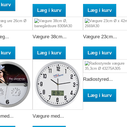
 kurv
Læg i kurv
Læg i kurv
g...
Vægure 38cm...
Vægure 23cm...
 kurv
Læg i kurv
Læg i kurv
Radiostyred...
Læg i kurv
med...
Vægure med...