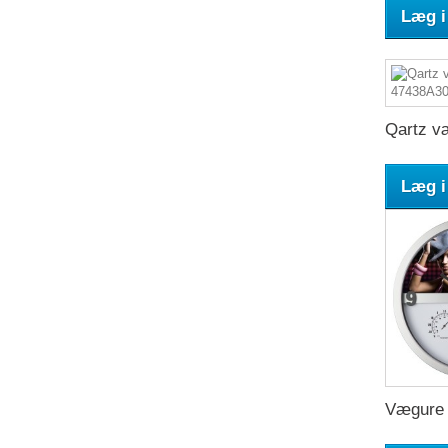
Læg i
Qartz væ
Læg i
Vægure 