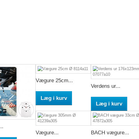
Vægure 25cm...
Verdens ur...
Læg i kurv
Læg i kurv
..
Vægure...
BACH vægure...