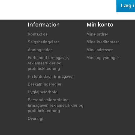
Læg i
Information
Min konto
Kontakt os
Mine ordrer
Salgsbetingelser
Mine kreditnotaer
Åbningstider
Mine adresser
Forbehold firmagaver,
Mine oplysninger
reklameartikler og
profilbeklædning
Historik Bach firmagaver
Beskatningsregler
Hygiejneforhold
Persondataforordning
firmagaver, reklameartikler og
profilbeklædning
Oversigt