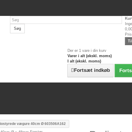
Kur
Inge
Søg
0,00
Pri
Ti
Der er 1 vare i din kurv
Varer i alt (ekskl. moms)
I alt (ekskl. moms)
Fortsæt indkøb
Forts
iostyrede vægure 40cm Ø 603506A162
Forstør