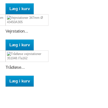
Læg i kurv
Vejrstation...
Læg i kurv
Trådløse...
Læg i kurv