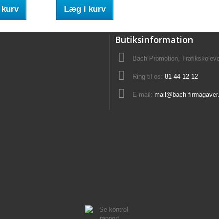
 kurv
Læg i kurv
Butiksinformation
Bach Promotion, Trafikskolev
Ring til os:
81 44 12 12
E-mail:
mail@bach-firmagaver