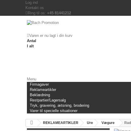
Log ind
Kontakt os
Ring til os:
+45 81441212
Varen er nu lagt i din kurv
Antal
I alt
Menu
Firmagaver
Reklameartikler
Beklædning
Restpartier/Lagersalg
Tryk, gravering, ætsning, brodering
Varer til specielle situationer
REKLAMEARTIKLER
Ure
Vægure
Rad