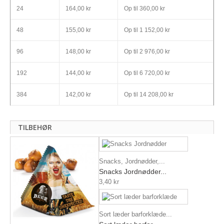
24
164,00 kr
Op til
360,00 kr
48
155,00 kr
Op til
1 152,00 kr
96
148,00 kr
Op til
2 976,00 kr
192
144,00 kr
Op til
6 720,00 kr
384
142,00 kr
Op til
14 208,00 kr
TILBEHØR
Snacks, Jordnødder,...
Snacks Jordnødder...
3,40 kr
Sort læder barforklæde...