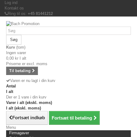
Log ind
Kontakt os
Ring til os:
+45 81441212
Søg
Kurv
(tom)
Ingen varer
0,00 kr
I alt
Priserne er excl. moms
Til betaling
Varen er nu lagt i din kurv
Antal
I alt
Der er 1 vare i din kurv
Varer i alt (ekskl. moms)
I alt (ekskl. moms)
Fortsæt indkøb
Fortsæt til betaling
Menu
Firmagaver