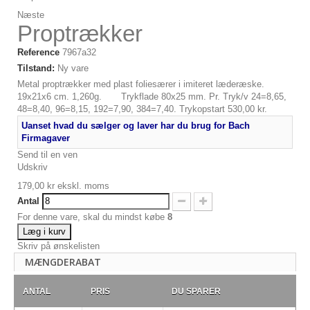
Næste
Proptrækker
Reference
7967a32
Tilstand:
Ny vare
Metal proptrækker med plast foliesærer i imiteret læderæske.
19x21x6 cm. 1,260g. Trykflade 80x25 mm. Pr. Tryk/v 24=8,65,
48=8,40, 96=8,15, 192=7,90, 384=7,40. Trykopstart 530,00 kr.
Uanset hvad du sælger og laver har du brug for Bach
Firmagaver
Send til en ven
Udskriv
179,00 kr
ekskl. moms
Antal
For denne vare, skal du mindst købe
8
Læg i kurv
Skriv på ønskelisten
MÆNGDERABAT
ANTAL
PRIS
DU SPARER