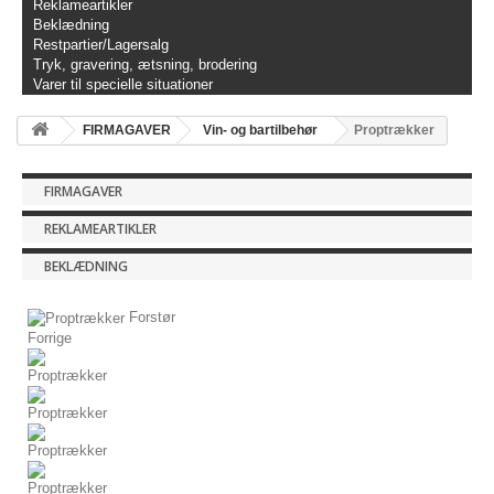
Reklameartikler
Beklædning
Restpartier/Lagersalg
Tryk, gravering, ætsning, brodering
Varer til specielle situationer
FIRMAGAVER
Vin- og bartilbehør
Proptrækker
FIRMAGAVER
REKLAMEARTIKLER
BEKLÆDNING
Forstør
Forrige