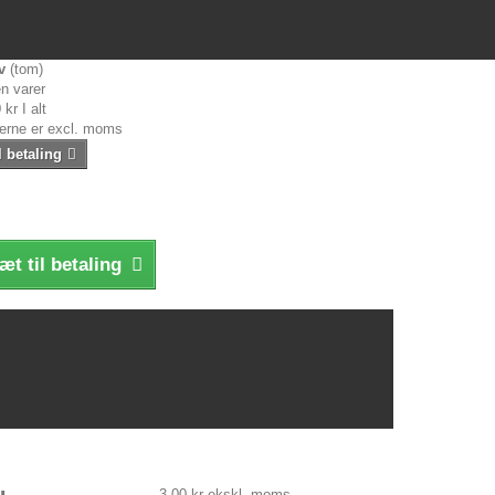
v
(tom)
n varer
 kr
I alt
serne er excl. moms
l betaling
æt til betaling
3,00 kr
ekskl. moms