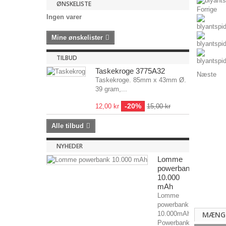
ØNSKELISTE
Forrige
Ingen varer
Mine ønskelister
TILBUD
Taskekroge 3775A32
Næste
Taskekroge. 85mm x 43mm Ø.
39 gram,...
-20%
12,00 kr
15,00 kr
Alle tilbud
NYHEDER
Lomme
powerbank
10.000
mAh
Lomme
powerbank
10.000mAh
MÆNG
Powerbank