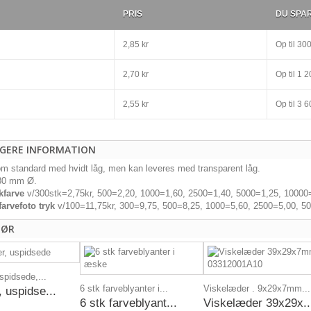
PRIS
DU SPA
2,85 kr
Op til
300
2,70 kr
Op til
1 20
2,55 kr
Op til
3 60
IGERE INFORMATION
m standard med hvidt låg, men kan leveres med transparent låg.
 30 mm Ø.
kfarve
v/300stk=2,75kr, 500=2,20, 1000=1,60, 2500=1,40, 5000=1,25, 10000=
farvefoto tryk
v/100=11,75kr, 300=9,75, 500=8,25, 1000=5,60, 2500=5,00, 50
HØR
spidsede,...
6 stk farveblyanter i...
Viskelæder . 9x29x7mm...
, uspidse...
6 stk farveblyant...
Viskelæder 39x29x..