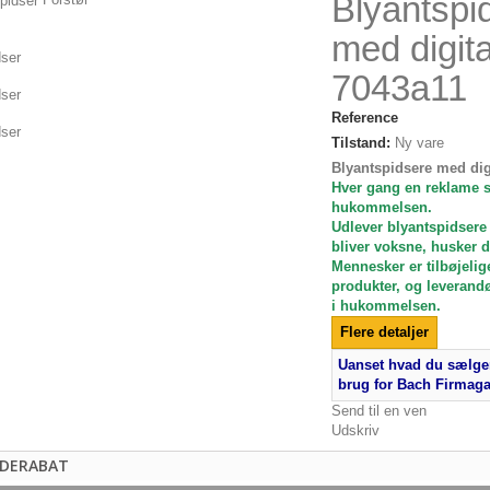
Blyantspi
med digita
7043a11
Reference
Tilstand:
Ny vare
Blyantspidsere med digi
Hver gang en reklame s
hukommelsen.
Udlever blyantspidsere 
bliver voksne, husker 
Mennesker er tilbøjelige
produkter, og leverandø
i hukommelsen.
Flere detaljer
Uanset hvad du sælger
brug for Bach Firmag
Send til en ven
Udskriv
DERABAT