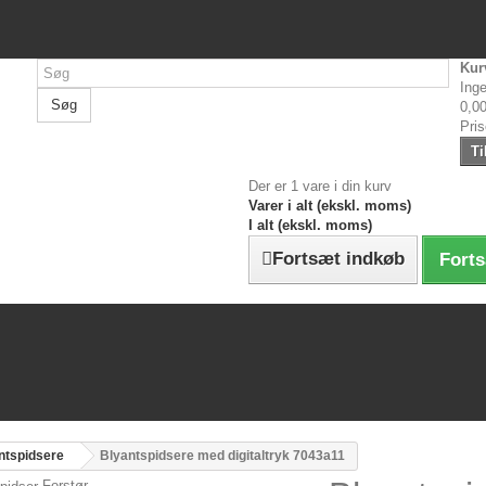
Kur
Inge
Søg
0,00
Pri
Ti
Der er 1 vare i din kurv
Varer i alt (ekskl. moms)
I alt (ekskl. moms)
Fortsæt indkøb
Forts
ntspidsere
Blyantspidsere med digitaltryk 7043a11
Forstør