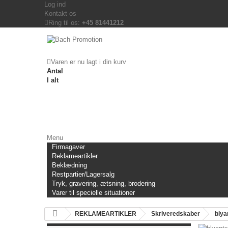
Log ind
Kontakt os
Ring til os:
+45 81441212
Varen er nu lagt i din kurv
Antal
I alt
Menu
Firmagaver
Reklameartikler
Beklædning
Restpartier/Lagersalg
Tryk, gravering, ætsning, brodering
Varer til specielle situationer
REKLAMEARTIKLER
Skriveredskaber
blya