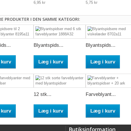
6,95 kr
5,75 kr
RE PRODUKTER I DEN SAMME KATEGORI:
ids...
Blyantspids...
Blyantspids...
 kurv
Læg i kurv
Læg i kurv
12 stk...
Farveblyant...
 kurv
Læg i kurv
Læg i kurv
Butiksinformation