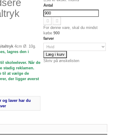
dsere
Antal
ltryk
For denne vare, skal du mindst
købe
900
farver
taltryk
4cm Ø. 10g.
es, lagres den i
Læg i kurv
Skriv på ønskelisten
til skoleelever. Når de
de stadig reklamen.
 til at vælge de
rer, der ligger øverst
 og laver har du
aver