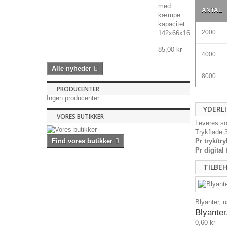
med
ANTAL
kæmpe
kapacitet
2000
142x66x16mm,...
85,00 kr
4000
Alle nyheder
8000
PRODUCENTER
Ingen producenter
YDERL
VORES BUTIKKER
Leveres so
Trykflade
Find vores butikker
Pr tryk/try
Pr digital 
TILBE
Blyanter, u
Blyanter
0,60 kr