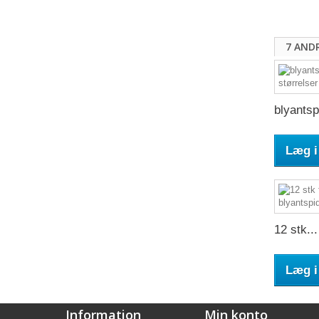
7 AND
blyantsp
Læg i
12 stk...
Læg i
Information
Min konto