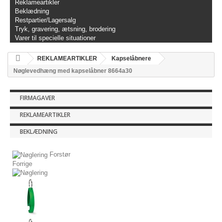
Reklameartikler
Beklædning
Restpartier/Lagersalg
Tryk, gravering, ætsning, brodering
Varer til specielle situationer
REKLAMEARTIKLER
Kapselåbnere
Nøglevedhæng med kapselåbner 8664a30
FIRMAGAVER
REKLAMEARTIKLER
BEKLÆDNING
Forstør
Forrige