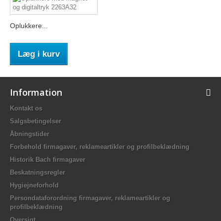
Oplukkere...
Læg i kurv
Information
Kontakt os
Salgsbetingelser
Åbningstider
Forbehold firmagaver, reklameartikler og profilbeklædning
Historik Bach firmagaver
Beskatningsregler
Hygiejneforhold
Persondataforordning firmagaver, reklameartikler og
profilbeklædning
Oversigt