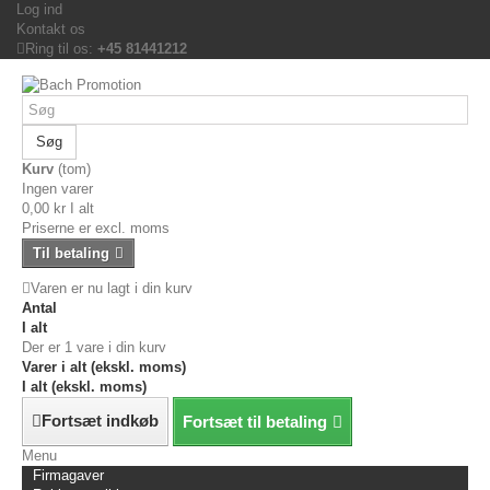
Log ind
Kontakt os
Ring til os:
+45 81441212
Søg
Kurv
(tom)
Ingen varer
0,00 kr
I alt
Priserne er excl. moms
Til betaling
Varen er nu lagt i din kurv
Antal
I alt
Der er 1 vare i din kurv
Varer i alt (ekskl. moms)
I alt (ekskl. moms)
Fortsæt indkøb
Fortsæt til betaling
Menu
Firmagaver