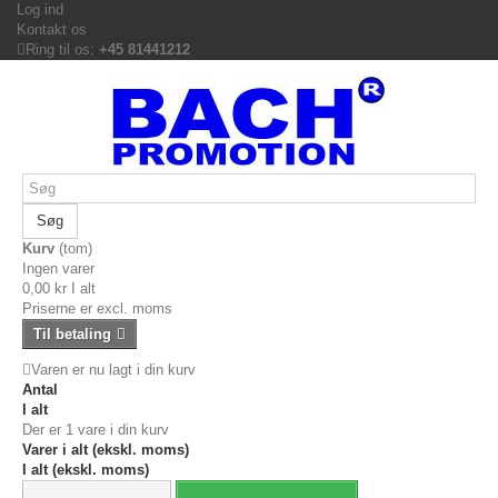
Log ind
Kontakt os
Ring til os:
+45 81441212
Søg
Kurv
(tom)
Ingen varer
0,00 kr
I alt
Priserne er excl. moms
Til betaling
Varen er nu lagt i din kurv
Antal
I alt
Der er 1 vare i din kurv
Varer i alt (ekskl. moms)
I alt (ekskl. moms)