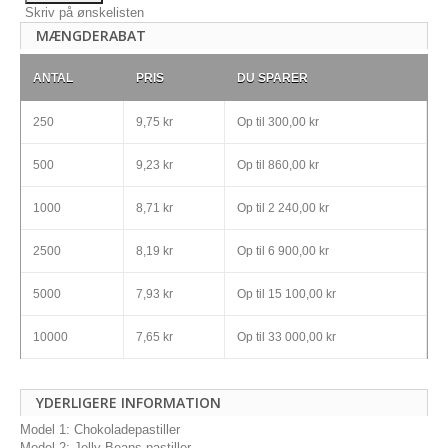
Skriv på ønskelisten
MÆNGDERABAT
ANTAL
PRIS
DU SPARER
250
9,75 kr
Op til
300,00 kr
500
9,23 kr
Op til
860,00 kr
1000
8,71 kr
Op til
2 240,00 kr
2500
8,19 kr
Op til
6 900,00 kr
5000
7,93 kr
Op til
15 100,00 kr
10000
7,65 kr
Op til
33 000,00 kr
YDERLIGERE INFORMATION
Model 1: Chokoladepastiller
Model 2: Jelly Beans pastiller