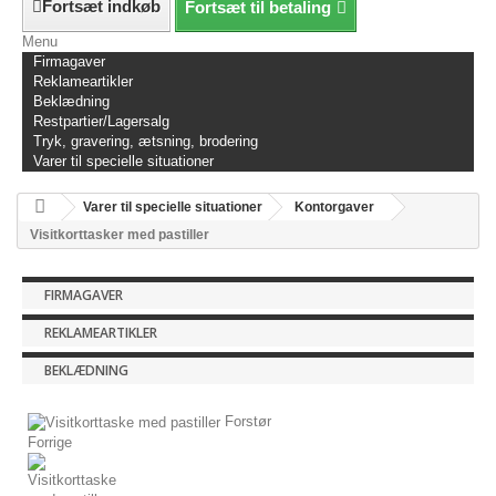
Fortsæt indkøb
Fortsæt til betaling
Menu
Firmagaver
Reklameartikler
Beklædning
Restpartier/Lagersalg
Tryk, gravering, ætsning, brodering
Varer til specielle situationer
Varer til specielle situationer
Kontorgaver
Visitkorttasker med pastiller
FIRMAGAVER
REKLAMEARTIKLER
BEKLÆDNING
Forstør
Forrige