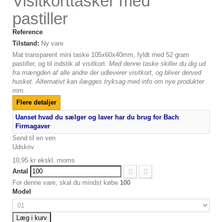
Visitkorttasker med
pastiller
Reference
Tilstand:
Ny vare
Mat transparent mini taske 105x60x40mm, fyldt med 52 gram
pastiller, og til indstik af visitkort.
Med denne taske skiller du dig ud
fra mængden af alle andre der udleverer visitkort, og bliver derved
husket. Alternativt kan ilægges tryksag med info om nye produkter
mm.
Flere detaljer
Uanset hvad du sælger og laver har du brug for Bach
Firmagaver
Send til en ven
Udskriv
10,95 kr
ekskl. moms
Antal
For denne vare, skal du mindst købe
100
Model
Læg i kurv