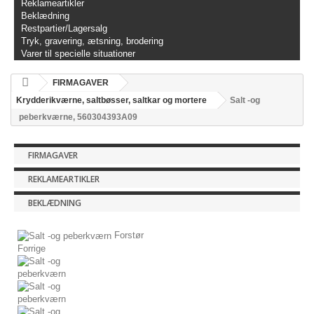
Reklameartikler
Beklædning
Restpartier/Lagersalg
Tryk, gravering, ætsning, brodering
Varer til specielle situationer
FIRMAGAVER
Krydderikværne, saltbøsser, saltkar og mortere
Salt -og
peberkværne, 560304393A09
FIRMAGAVER
REKLAMEARTIKLER
BEKLÆDNING
Forstør
Forrige