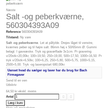
Næste
Salt -og peberkværne,
560304393A09
Reference
560304393A09
Tilstand:
Ny vare
Salt -og peberkværne
. Let at påfylde. Drejes låget til venstre,
kværnes peber og til højre salt. 86mm høj x 50/65mm Ø. Gummi
belagt. I gaveæske. Tryk og gravørflade 3x1cm. Pr gravering
v/20stk=20,00kr, 100=19,50, 250=19,00, 500=17,50, 1000=16,50. Pr
tryk v/20stk=6,50kr, 100=6,25, 250=5,80, 500=5,75, 1000=5,15,
2500=5,00. Tryk -og laseropstart 680,00kr.
Uanset hvad du sælger og laver har du brug for Bach
Firmagaver
Send til en ven
Udskriv
64,50 kr
ekskl. moms
Antal
Læg i kurv
Skriv på ønskelisten