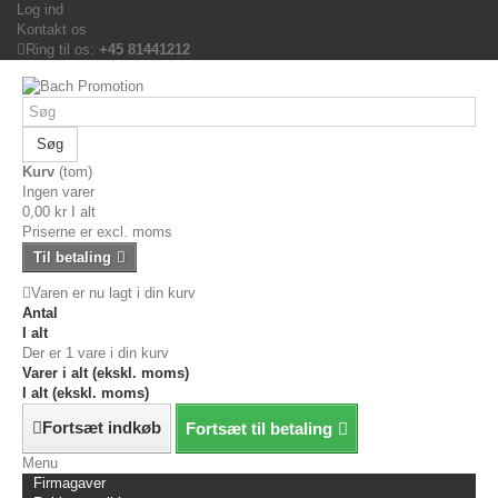
Log ind
Kontakt os
Ring til os:
+45 81441212
Søg
Kurv
(tom)
Ingen varer
0,00 kr
I alt
Priserne er excl. moms
Til betaling
Varen er nu lagt i din kurv
Antal
I alt
Der er 1 vare i din kurv
Varer i alt (ekskl. moms)
I alt (ekskl. moms)
Fortsæt indkøb
Fortsæt til betaling
Menu
Firmagaver