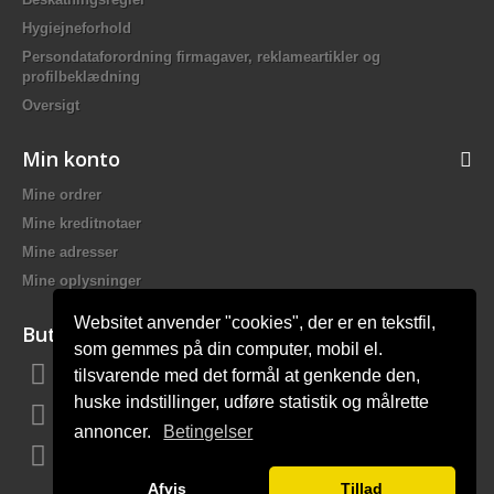
Hygiejneforhold
Persondataforordning firmagaver, reklameartikler og
profilbeklædning
Oversigt
Min konto
Mine ordrer
Mine kreditnotaer
Mine adresser
Mine oplysninger
Websitet anvender "cookies", der er en tekstfil,
Butiksinformation
som gemmes på din computer, mobil el.
tilsvarende med det formål at genkende den,
Bach Promotion, Trafikskolevej 2 7400 Herning Danmark
huske indstillinger, udføre statistik og målrette
Ring til os:
81 44 12 12
annoncer.
Betingelser
E-mail:
mail@bach-firmagaver.dk
Afvis
Tillad