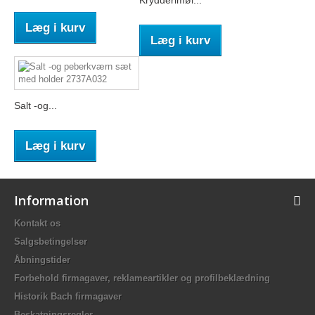
Krydderimøl...
Læg i kurv
Læg i kurv
Salt -og...
Læg i kurv
Information
Kontakt os
Salgsbetingelser
Åbningstider
Forbehold firmagaver, reklameartikler og profilbeklædning
Historik Bach firmagaver
Beskatningsregler