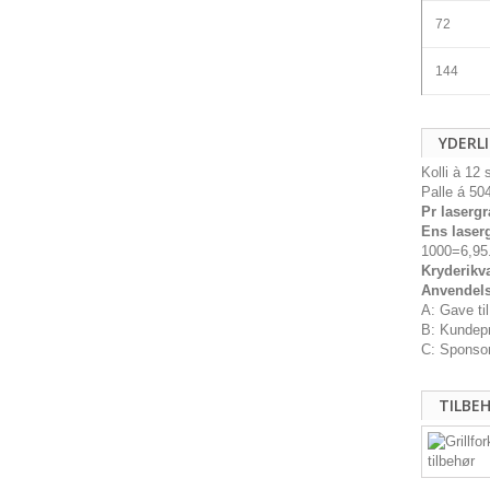
72
144
YDERL
Kolli à 12
Palle á 50
Pr laserg
Ens laser
1000=6,95.
Kryderikv
Anvendels
A: Gave til
B: Kundepr
C: Sponsor
TILBE