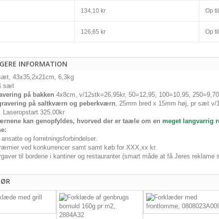
134,10 kr
Op til
126,65 kr
Op til
IGERE INFORMATION
 sæt, 43x35,2x21cm, 6,3kg
4 sæt
ravering på bakken
4x8cm, v/12stk=26,95kr, 50=12,95, 100=10,95, 250=9,70,
gravering på saltkværn og peberkværn
, 25mm bred x 15mm høj, pr sæt v/
 Laseropstart 325,00kr
ærnene kan genopfyldes, hvorved der er taæle om en
meget langvarrig 
e:
 ansatte og forretningsforbindelser.
æmier ved konkurrencer samt samt køb for XXX,xx kr.
gaver til bordene i kantiner og restauranter (smart måde at få Jeres reklame s
HØR