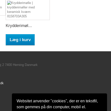
Krydderimøl...
Læg i kurv
ej 2 7400 Herning Danmark
.dk
Websitet anvender "cookies", der er en tekstfil,
som gemmes på din computer, mobil el.