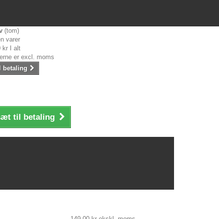
v
(tom)
n varer
 kr
I alt
serne er excl. moms
l betaling
æt til betaling
149,00 kr
ekskl. moms