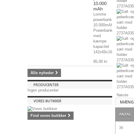
10.000
mAh
Lomme
powerbank
10.000mAh
Powerbank
med
kæmpe
kapacitet
142x66x16mm,...
85,00 kr
Alle nyheder
PRODUCENTER
Ingen producenter
Næste
VORES BUTIKKER
MÆNG
ANTAL
Find vores butikker
36