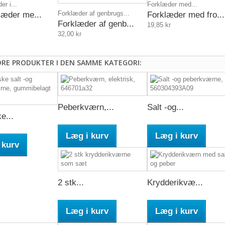
er i...
Forklæder med...
Forklæder af genbrugs...
klæder me...
Forklæder med fro...
Forklæder af genb...
19,85 kr
32,00 kr
DRE PRODUKTER I DEN SAMME KATEGORI:
Peberkværn,...
Salt -og...
e...
Læg i kurv
Læg i kurv
 kurv
2 stk...
Krydderikvæ...
Læg i kurv
Læg i kurv