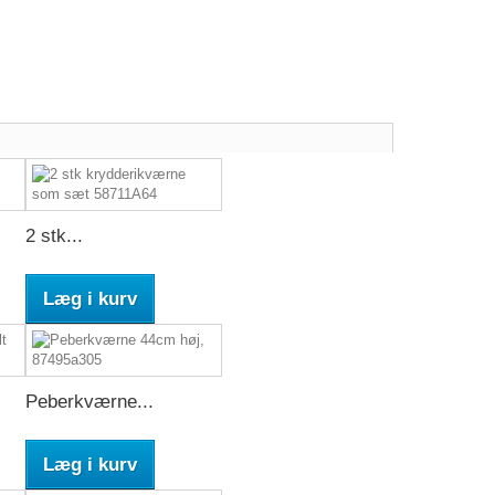
2 stk...
Læg i kurv
Peberkværne...
Læg i kurv