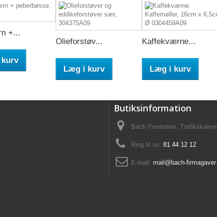
n +...
Olieforstøv...
Kaffekværne...
 kurv
Læg i kurv
Læg i kurv
Butiksinformation
Bach Promotion, Trafikskolev
Ring til os:
81 44 12 12
E-mail:
mail@bach-firmagaver