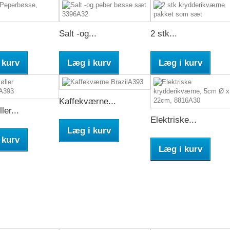
Salt -og...
2 stk...
 kurv
Læg i kurv
Læg i kurv
Kaffekværne...
ler...
Elektriske...
Læg i kurv
 kurv
Læg i kurv