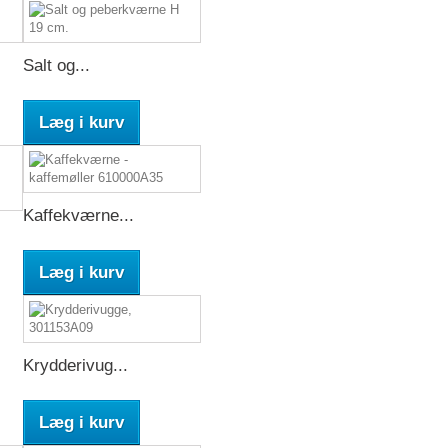
Salt og...
Læg i kurv
Kaffekværne...
Læg i kurv
Krydderivug...
Læg i kurv