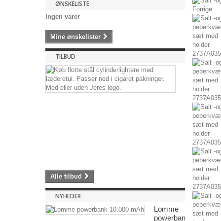
ØNSKELISTE
Forrige
Ingen varer
Mine ønskelister
TILBUD
Metallighte
i
læderetui
Genopfyldel
stål
cylinderlighte
12,50 kr
-50%
25,00
kr
Alle tilbud
NYHEDER
Lomme
powerbank