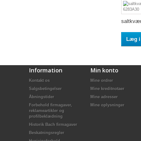
saltkvær
Læg i
Information
Min konto
Kontakt os
Mine ordrer
Salgsbetingelser
Mine kreditnotaer
Åbningstider
Mine adresser
Forbehold firmagaver,
Mine oplysninger
reklameartikler og
profilbeklædning
Historik Bach firmagaver
Beskatningsregler
Hygiejneforhold