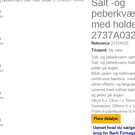
Salt -og
peberkvæ
med hold
2737A03
re
Reference
2737A032
Tilstand:
Ny vare
Salt -og peberkværn sæt
ige
Salt -og peberkværn hold
peber på dugen
re...
Både peber -og saltkvær
certificeret bambus, me
sikrer effektiv og langvar
Leveres med stilfuld bak
og peber på dugen
18cm h x 13cm l x 75mm
Gaveæske 190mm h x 1
Flotte kryderikværne til 
Flere detaljer
Uanset hvad du sælger
brug for Bach Firmag