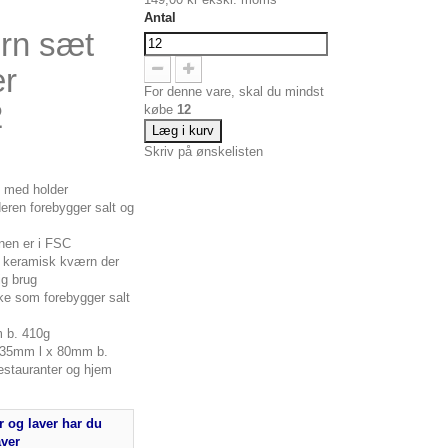
Antal
rn sæt
er
For denne vare, skal du mindst
2
købe
12
Læg i kurv
Skriv på ønskelisten
 med holder
eren forebygger salt og
nen er i FSC
d keramisk kværn der
ig brug
ke som forebygger salt
 b. 410g
35mm l x 80mm b.
restauranter og hjem
 og laver har du
aver