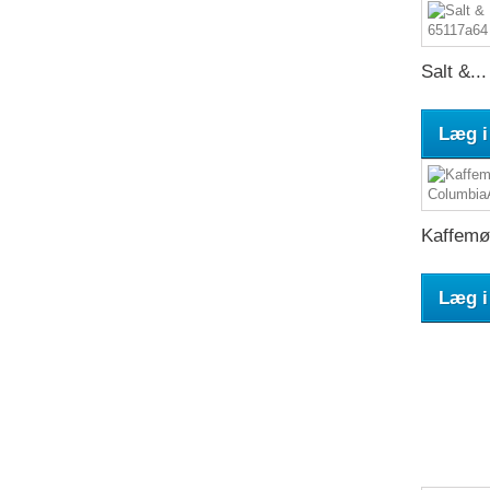
Salt &...
Læg i
Kaffemøl
Læg i