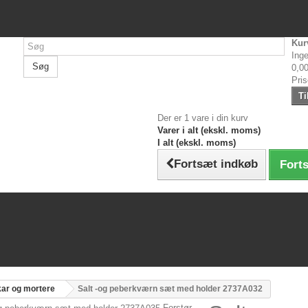
Kur
Inge
Søg
0,00
Pri
Ti
Der er 1 vare i din kurv
Varer i alt (ekskl. moms)
I alt (ekskl. moms)
Fortsæt indkøb
Forts
kar og mortere
Salt -og peberkværn sæt med holder 2737A032
Forstør