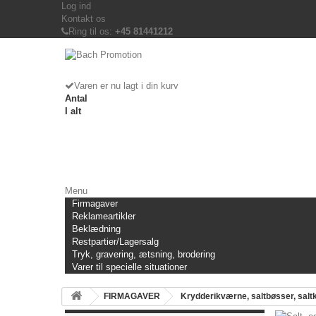
Log ind
Kontakt os
Ring til os:
+45 81441212
Varen er nu lagt i din kurv
Antal
I alt
Menu
Firmagaver
Reklameartikler
Beklædning
Restpartier/Lagersalg
Tryk, gravering, ætsning, brodering
Varer til specielle situationer
FIRMAGAVER
Krydderikværne, saltbøsser, salt