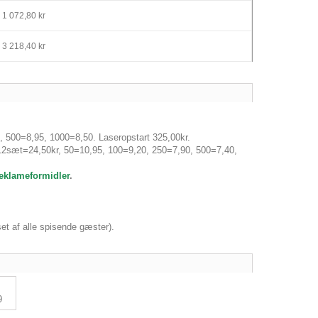
1 072,80 kr
3 218,40 kr
 500=8,95, 1000=8,50. Laseropstart 325,00kr.
12sæt=24,50kr, 50=10,95, 100=9,20, 250=7,90, 500=7,40,
reklameformidler
.
et af alle spisende gæster).