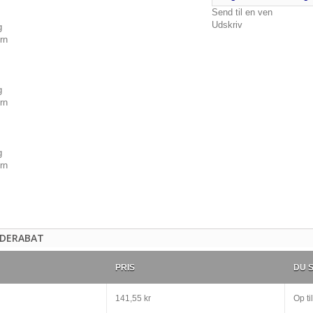
Send til en ven
Udskriv
DERABAT
PRIS
DU 
141,55 kr
Op til