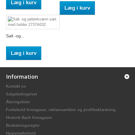
Læg i kurv
Læg i kurv
Salt -og...
Læg i kurv
Information
Kontakt os
Salgsbetingelser
Åbningstider
Forbehold firmagaver, reklameartikler og profilbeklædning
Historik Bach firmagaver
Beskatningsregler
Hygiejneforhold