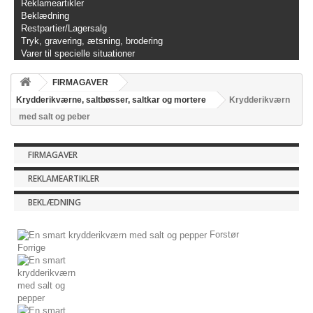
Reklameartikler
Beklædning
Restpartier/Lagersalg
Tryk, gravering, ætsning, brodering
Varer til specielle situationer
FIRMAGAVER
Krydderikværne, saltbøsser, saltkar og mortere
Krydderikværn
med salt og peber
FIRMAGAVER
REKLAMEARTIKLER
BEKLÆDNING
Forstør
Forrige