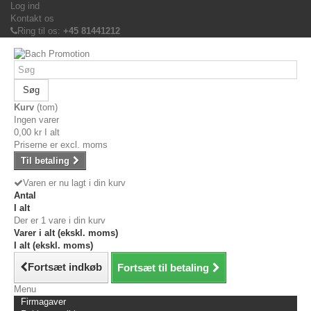
Log ind
Kontakt os
Ring til os:
+45 81441212
Søg
Kurv
(tom)
Ingen varer
0,00 kr
I alt
Priserne er excl. moms
Til betaling
Varen er nu lagt i din kurv
Antal
I alt
Der er 1 vare i din kurv
Varer i alt (ekskl. moms)
I alt (ekskl. moms)
Fortsæt indkøb
Fortsæt til betaling
Menu
Firmagaver