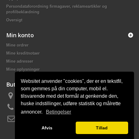
Persondataforordning firmagaver, reklameartikler og
profilbeklædning
Oversigt
Min konto
Mine ordrer
Mine kreditnotaer
Mine adresser
Mine oplysninger
Websitet anvender "cookies", der er en tekstfil,
Butiksinformation
som gemmes på din computer, mobil el.
tilsvarende med det formål at genkende den,
Bach Promotion, Trafikskolevej 2 7400 Herning Danmark
huske indstillinger, udføre statistik og målrette
Ring til os:
81 44 12 12
annoncer.
Betingelser
E-mail:
mail@bach-firmagaver.dk
Afvis
Tillad