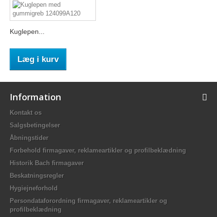
Kuglepen...
Læg i kurv
Information
Kontakt os
Salgsbetingelser
Åbningstider
Forbehold firmagaver, reklameartikler og profilbeklædning
Historik Bach firmagaver
Beskatningsregler
Hygiejneforhold
Persondataforordning firmagaver, reklameartikler og
profilbeklædning