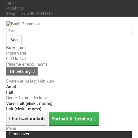
Log ind
Kontakt os
Ring til os:
+45 81441212
Søg
Kurv
(tom)
Ingen varer
0,00 kr
I alt
Priserne er excl. moms
Til betaling
Varen er nu lagt i din kurv
Antal
I alt
Der er 1 vare i din kurv
Varer i alt (ekskl. moms)
I alt (ekskl. moms)
Fortsæt indkøb
Fortsæt til betaling
Menu
Firmagaver