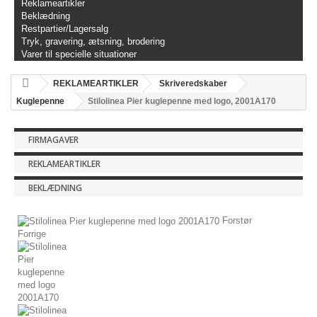
Reklameartikler
Beklædning
Restpartier/Lagersalg
Tryk, gravering, ætsning, brodering
Varer til specielle situationer
REKLAMEARTIKLER
Skriveredskaber
Kuglepenne
Stilolinea Pier kuglepenne med logo, 2001A170
FIRMAGAVER
REKLAMEARTIKLER
BEKLÆDNING
Forstør
Forrige