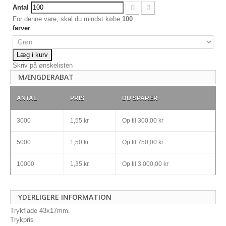
Antal
For denne vare, skal du mindst købe
100
farver
Læg i kurv
Skriv på ønskelisten
MÆNGDERABAT
ANTAL
PRIS
DU SPARER
3000
1,55 kr
Op til
300,00 kr
5000
1,50 kr
Op til
750,00 kr
10000
1,35 kr
Op til
3 000,00 kr
YDERLIGERE INFORMATION
Trykflade 43x17mm.
Trykpris