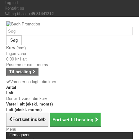
Log ind
Kontakt os
Ring til os:
+45 81441212
Søg
Kurv
(tom)
Ingen varer
0,00 kr
I alt
Priserne er excl. moms
Til betaling
Varen er nu lagt i din kurv
Antal
I alt
Der er 1 vare i din kurv
Varer i alt (ekskl. moms)
I alt (ekskl. moms)
Fortsæt indkøb
Fortsæt til betaling
Menu
Firmagaver