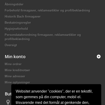
Åbningstider
Forbehold firmagaver, reklameartikler og profilbeklædning
Historik Bach firmagaver
Beskatningsregler
Hygiejneforhold
Persondataforordning firmagaver, reklameartikler og
profilbeklædning
Oversigt
Min konto
Mine ordrer
Mine kreditnotaer
Mine adresser
Mine oplysninger
Websitet anvender "cookies", der er en tekstfil,
Butiksinformation
som gemmes på din computer, mobil el.
tilsvarende med det formål at genkende den,
Bach Promotion, Trafikskolevej 2 7400 Herning Danmark