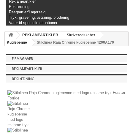
Reklameartikler
Beklædning
Restpartier/Lagersalg
Tryk, gravering, ætsning, brodering
Varer til specielle situationer
REKLAMEARTIKLER
Skriveredskaber
Kuglepenne
Stilolinea Raja Chrome kuglepenne 4200A170
FIRMAGAVER
REKLAMEARTIKLER
BEKLÆDNING
Forstør
Forrige