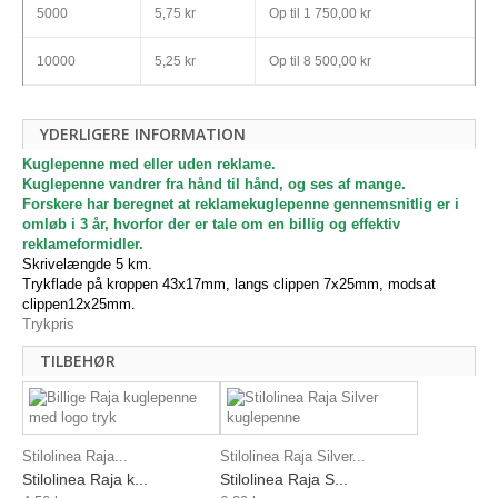
5000
5,75 kr
Op til
1 750,00 kr
10000
5,25 kr
Op til
8 500,00 kr
YDERLIGERE INFORMATION
Kuglepenne med eller uden reklame.
Kuglepenne vandrer fra hånd til hånd, og ses af mange.
Forskere har beregnet at reklamekuglepenne gennemsnitlig er i
omløb i 3 år, hvorfor der er tale om en billig og effektiv
reklameformidler.
Skrivelængde 5 km.
Trykflade på kroppen 43x17mm, langs clippen 7x25mm, modsat
clippen12x25mm.
Trykpris
TILBEHØR
Stilolinea Raja...
Stilolinea Raja Silver...
Stilolinea Raja k...
Stilolinea Raja S...