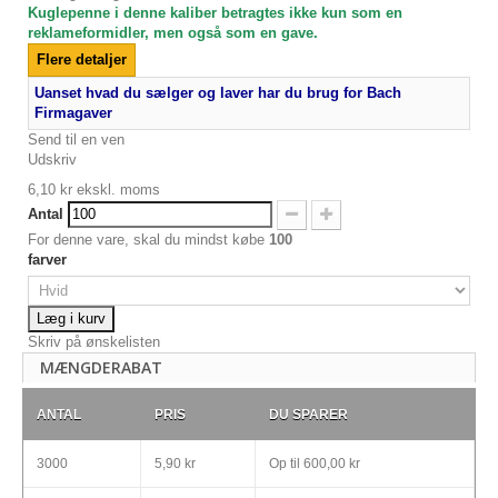
Kuglepenne i denne kaliber betragtes ikke kun som en
reklameformidler, men også som en gave.
Flere detaljer
Uanset hvad du sælger og laver har du brug for Bach
Firmagaver
Send til en ven
Udskriv
6,10 kr
ekskl. moms
Antal
For denne vare, skal du mindst købe
100
farver
Læg i kurv
Skriv på ønskelisten
MÆNGDERABAT
ANTAL
PRIS
DU SPARER
3000
5,90 kr
Op til
600,00 kr