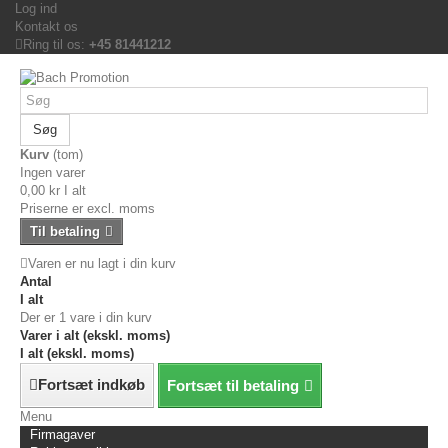
Log ind
Kontakt os
Ring til os:
+45 81441212
Søg
Kurv
(tom)
Ingen varer
0,00 kr
I alt
Priserne er excl. moms
Til betaling
Varen er nu lagt i din kurv
Antal
I alt
Der er 1 vare i din kurv
Varer i alt (ekskl. moms)
I alt (ekskl. moms)
Fortsæt indkøb
Fortsæt til betaling
Menu
Firmagaver