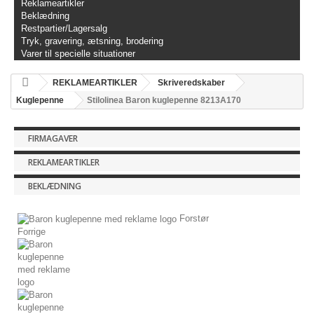
Reklameartikler
Beklædning
Restpartier/Lagersalg
Tryk, gravering, ætsning, brodering
Varer til specielle situationer
REKLAMEARTIKLER
Skriveredskaber
Kuglepenne
Stilolinea Baron kuglepenne 8213A170
FIRMAGAVER
REKLAMEARTIKLER
BEKLÆDNING
Forstør
Forrige