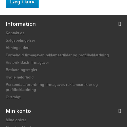
Læg i kurv
Information
Kontakt os
Salgsbetingelser
Åbningstider
Forbehold firmagaver, reklameartikler og profilbeklædning
Historik Bach firmagaver
Beskatningsregler
Hygiejneforhold
Persondataforordning firmagaver, reklameartikler og
profilbeklædning
Oversigt
Min konto
Mine ordrer