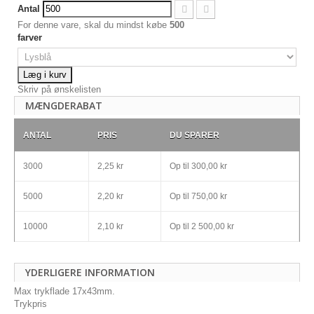
Antal
For denne vare, skal du mindst købe
500
farver
Læg i kurv
Skriv på ønskelisten
MÆNGDERABAT
ANTAL
PRIS
DU SPARER
3000
2,25 kr
Op til
300,00 kr
5000
2,20 kr
Op til
750,00 kr
10000
2,10 kr
Op til
2 500,00 kr
YDERLIGERE INFORMATION
Max trykflade 17x43mm.
Trykpris