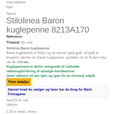
Næste
Stilolinea Baron
kuglepenne 8213A170
Reference
Tilstand:
Ny vare
Stilolina Baron kuglepenne
Baron kuglepenne er flotte, og de skriver også godt, så godt at
brugerne værner om Baron kuglepenne, og beder om at få dem retur
når de udlån
es.
Kuglepennene er derfor velegnede til målrettet
reklamepåvirkning af udvalgte kundeemner
Jeres reklame vil ses igen og igen for en minimal udgift.
Flere detaljer
Uanset hvad du sælger og laver har du brug for Bach
Firmagaver
Send til en ven
Udskriv
2,35 kr
ekskl. moms