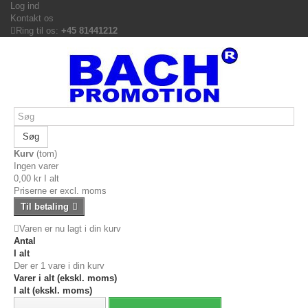
Log ind
Kontakt os
Ring til os:
+45 81441212
Søg
Kurv
(tom)
Ingen varer
0,00 kr
I alt
Priserne er excl. moms
Til betaling
Varen er nu lagt i din kurv
Antal
I alt
Der er 1 vare i din kurv
Varer i alt (ekskl. moms)
I alt (ekskl. moms)