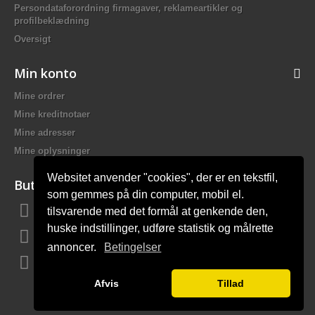
Persondataforordning firmagaver, reklameartikler og
profilbeklædning
Oversigt
Min konto
Mine ordrer
Mine kreditnotaer
Mine adresser
Mine oplysninger
Websitet anvender "cookies", der er en tekstfil,
Butiksinformation
som gemmes på din computer, mobil el.
tilsvarende med det formål at genkende den,
Bach Promotion, Trafikskolevej 2 7400 Herning Danmark
huske indstillinger, udføre statistik og målrette
Ring til os:
81 44 12 12
annoncer.
Betingelser
E-mail:
mail@bach-firmagaver.dk
Afvis
Tillad