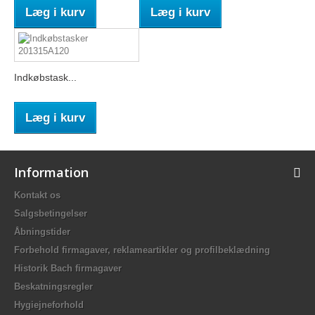
Læg i kurv
Læg i kurv
Indkøbstask...
Læg i kurv
Information
Kontakt os
Salgsbetingelser
Åbningstider
Forbehold firmagaver, reklameartikler og profilbeklædning
Historik Bach firmagaver
Beskatningsregler
Hygiejneforhold