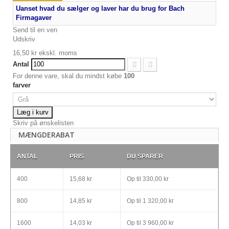
Uanset hvad du sælger og laver har du brug for Bach
Firmagaver
Send til en ven
Udskriv
16,50 kr
ekskl. moms
Antal
For denne vare, skal du mindst købe
100
farver
Læg i kurv
Skriv på ønskelisten
MÆNGDERABAT
ANTAL
PRIS
DU SPARER
400
15,68 kr
Op til
330,00 kr
800
14,85 kr
Op til
1 320,00 kr
1600
14,03 kr
Op til
3 960,00 kr