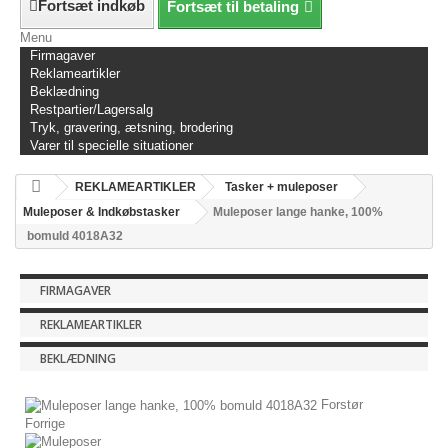
Fortsæt indkøb
Fortsæt til betaling
Menu
Firmagaver
Reklameartikler
Beklædning
Restpartier/Lagersalg
Tryk, gravering, ætsning, brodering
Varer til specielle situationer
REKLAMEARTIKLER
Tasker + muleposer
Muleposer & Indkøbstasker
Muleposer lange hanke, 100%
bomuld 4018A32
FIRMAGAVER
REKLAMEARTIKLER
BEKLÆDNING
Forstør
Forrige