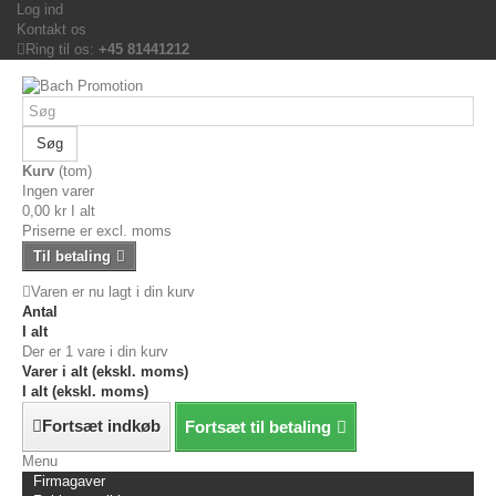
Log ind
Kontakt os
Ring til os:
+45 81441212
Søg
Kurv
(tom)
Ingen varer
0,00 kr
I alt
Priserne er excl. moms
Til betaling
Varen er nu lagt i din kurv
Antal
I alt
Der er 1 vare i din kurv
Varer i alt (ekskl. moms)
I alt (ekskl. moms)
Fortsæt indkøb
Fortsæt til betaling
Menu
Firmagaver