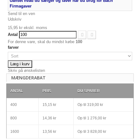
Uanset hvad du sælger og laver har du brug for Bach
Firmagaver
Send til en ven
Udskriv
15,95 kr
ekskl. moms
Antal
For denne vare, skal du mindst købe
100
farver
Læg i kurv
Skriv på ønskelisten
MÆNGDERABAT
ANTAL
PRIS
DU SPARER
400
15,15 kr
Op til
319,00 kr
800
14,36 kr
Op til
1 276,00 kr
1600
13,56 kr
Op til
3 828,00 kr