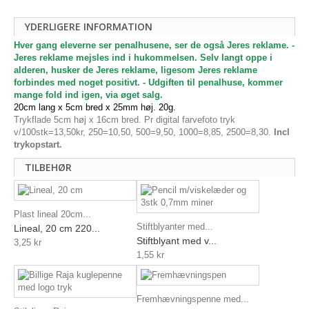
YDERLIGERE INFORMATION
Hver gang eleverne ser penalhusene, ser de også Jeres reklame. -
Jeres reklame mejsles ind i hukommelsen. Selv langt oppe i
alderen, husker de Jeres reklame, ligesom Jeres reklame
forbindes med noget positivt. - Udgiften til penalhuse, kommer
mange fold ind igen, via øget salg.
20cm lang x 5cm bred x 25mm høj. 20g.
Trykflade 5cm høj x 16cm bred. Pr digital farvefoto tryk
v/100stk=13,50kr, 250=10,50, 500=9,50, 1000=8,85, 2500=8,30.
Incl
trykopstart.
TILBEHØR
Plast lineal 20cm...
Stiftblyanter med...
Lineal, 20 cm 220...
Stiftblyant med v...
3,25 kr
1,55 kr
Fremhævningspenne med...