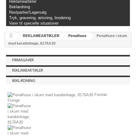
Reklameartikler
Beklædning
Restpartier/Lagersalg
Tryk, gravering, ætsning, brodering
Varer til specielle situationer
REKLAMEARTIKLER
Penalhuse
Penalhuse i skum
med karabinhage, 8176A30
FIRMAGAVER
REKLAMEARTIKLER
BEKLÆDNING
Forstør
Forrige